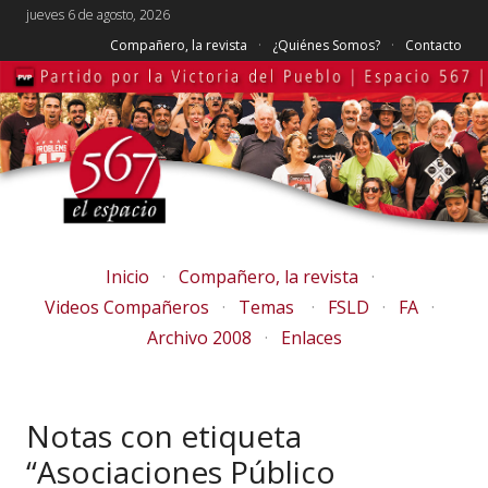
jueves 6 de agosto, 2026
Compañero, la revista
¿Quiénes Somos?
Contacto
Inicio
Compañero, la revista
Videos Compañeros
Temas
FSLD
FA
Archivo 2008
Enlaces
Notas con etiqueta
“Asociaciones Público