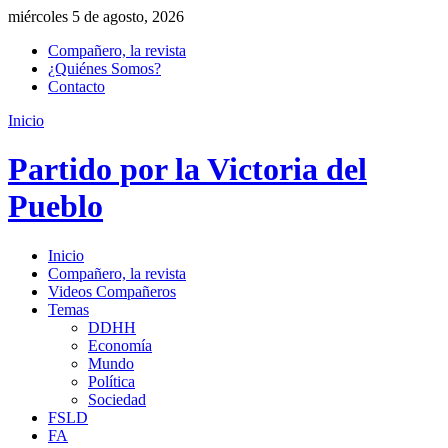
miércoles 5 de agosto, 2026
Compañero, la revista
¿Quiénes Somos?
Contacto
Inicio
Partido por la Victoria del
Pueblo
Inicio
Compañero, la revista
Videos Compañeros
Temas
DDHH
Economía
Mundo
Política
Sociedad
FSLD
FA