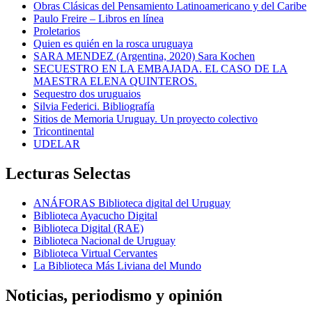
Obras Clásicas del Pensamiento Latinoamericano y del Caribe
Paulo Freire – Libros en línea
Proletarios
Quien es quién en la rosca uruguaya
SARA MENDEZ (Argentina, 2020) Sara Kochen
SECUESTRO EN LA EMBAJADA. EL CASO DE LA
MAESTRA ELENA QUINTEROS.
Sequestro dos uruguaios
Silvia Federici. Bibliografía
Sitios de Memoria Uruguay. Un proyecto colectivo
Tricontinental
UDELAR
Lecturas Selectas
ANÁFORAS Biblioteca digital del Uruguay
Biblioteca Ayacucho Digital
Biblioteca Digital (RAE)
Biblioteca Nacional de Uruguay
Biblioteca Virtual Cervantes
La Biblioteca Más Liviana del Mundo
Noticias, periodismo y opinión