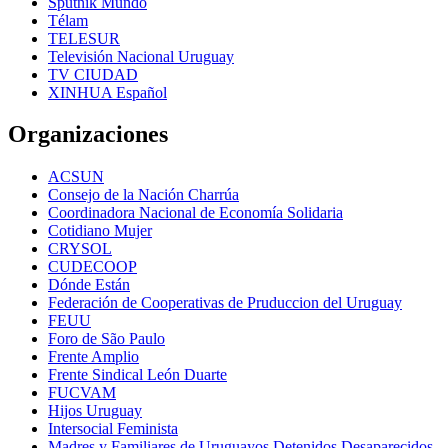
Sputnik Mundo
Télam
TELESUR
Televisión Nacional Uruguay
TV CIUDAD
XINHUA Español
Organizaciones
ACSUN
Consejo de la Nación Charrúa
Coordinadora Nacional de Economía Solidaria
Cotidiano Mujer
CRYSOL
CUDECOOP
Dónde Están
Federación de Cooperativas de Pruduccion del Uruguay
FEUU
Foro de São Paulo
Frente Amplio
Frente Sindical León Duarte
FUCVAM
Hijos Uruguay
Intersocial Feminista
Madres y Familiares de Uruguayos Detenidos Desaparecidos