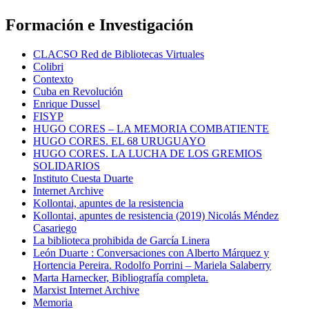
Formación e Investigación
CLACSO Red de Bibliotecas Virtuales
Colibri
Contexto
Cuba en Revolución
Enrique Dussel
FISYP
HUGO CORES – LA MEMORIA COMBATIENTE
HUGO CORES. EL 68 URUGUAYO
HUGO CORES. LA LUCHA DE LOS GREMIOS
SOLIDARIOS
Instituto Cuesta Duarte
Internet Archive
Kollontai, apuntes de la resistencia
Kollontai, apuntes de resistencia (2019) Nicolás Méndez
Casariego
La biblioteca prohibida de García Linera
León Duarte : Conversaciones con Alberto Márquez y
Hortencia Pereira. Rodolfo Porrini – Mariela Salaberry
Marta Harnecker, Bibliografía completa.
Marxist Internet Archive
Memoria