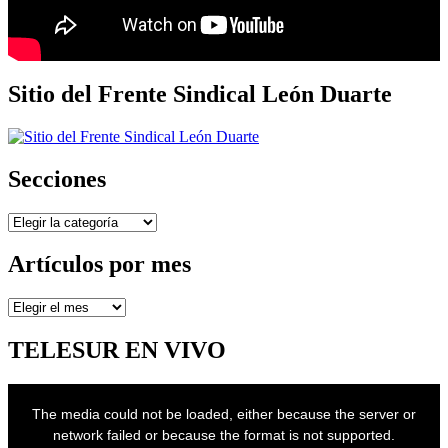
Sitio del Frente Sindical León Duarte
Secciones
Secciones
Artículos por mes
Artículos
por
mes
TELESUR EN VIVO