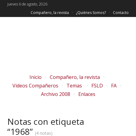
jueves 6 de agosto, 2026
Compañero, la revista
¿Quiénes Somos?
Contacto
Inicio
Compañero, la revista
Videos Compañeros
Temas
FSLD
FA
Archivo 2008
Enlaces
Notas con etiqueta
“1968”
4 notas