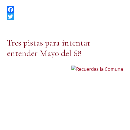
Facebook
Twitter
Tres pistas para intentar
entender Mayo del 68
Escribe: Francisco Fernández
Buey
Veinte años no serán nada, como dice la canción, pero
cuarenta parecen una eternidad. Pienso eso leyendo los
artículos conmemorativos del mayo francés del 68 que se
están publicando en los suplementos de los periódicos
de mayor circulación, todos, o casi todos, dominados de
tal manera por el presentismo que lo que ocurrió
entonces queda como perdido en una intensa niebla.