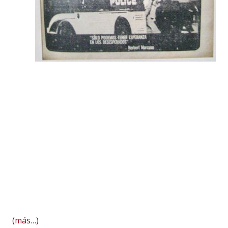
Escribe: Tariq Alí
Una tormenta barrió el mundo en 1968. Empezó en Vietnam, recorrió Asia y cruzó el
mar y las montañas hacia Europa y más allá. Cada noche se veía en televisión cómo
los Estados Unidos llevaban a cabo una guerra brutal contra un país pobre del
sudeste asiático. El impacto creciente que causó ver las bombas cayendo, las aldeas
arder en llamas y todo un país arrasado con Napalm y Agente Naranja hizo estallar
una ola mundial de revueltas sin igual antes o desde entonces.
Si los vietnamitas estaban derrotando al estado más poderoso del mundo, nosotros
también podríamos, seguramente, derrotar a nuestros propios gobernantes: ése era
el sentir general entre los más radicales de la generación de los sesenta.
(más…)