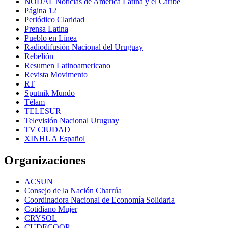
NODAL Noticias de América Latina y el Caribe
Página 12
Periódico Claridad
Prensa Latina
Pueblo en Línea
Radiodifusión Nacional del Uruguay
Rebelión
Resumen Latinoamericano
Revista Movimento
RT
Sputnik Mundo
Télam
TELESUR
Televisión Nacional Uruguay
TV CIUDAD
XINHUA Español
Organizaciones
ACSUN
Consejo de la Nación Charrúa
Coordinadora Nacional de Economía Solidaria
Cotidiano Mujer
CRYSOL
CUDECOOP