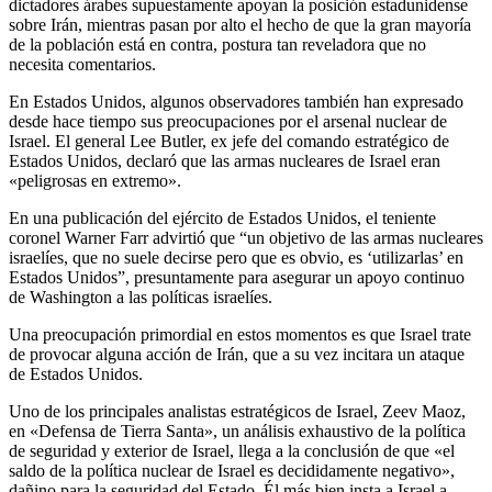
dictadores árabes supuestamente apoyan la posición estadunidense
sobre Irán, mientras pasan por alto el hecho de que la gran mayoría
de la población está en contra, postura tan reveladora que no
necesita comentarios.
En Estados Unidos, algunos observadores también han expresado
desde hace tiempo sus preocupaciones por el arsenal nuclear de
Israel. El general Lee Butler, ex jefe del comando estratégico de
Estados Unidos, declaró que las armas nucleares de Israel eran
«peligrosas en extremo».
En una publicación del ejército de Estados Unidos, el teniente
coronel Warner Farr advirtió que “un objetivo de las armas nucleares
israelíes, que no suele decirse pero que es obvio, es ‘utilizarlas’ en
Estados Unidos”, presuntamente para asegurar un apoyo continuo
de Washington a las políticas israelíes.
Una preocupación primordial en estos momentos es que Israel trate
de provocar alguna acción de Irán, que a su vez incitara un ataque
de Estados Unidos.
Uno de los principales analistas estratégicos de Israel, Zeev Maoz,
en «Defensa de Tierra Santa», un análisis exhaustivo de la política
de seguridad y exterior de Israel, llega a la conclusión de que «el
saldo de la política nuclear de Israel es decididamente negativo»,
dañino para la seguridad del Estado. Él más bien insta a Israel a