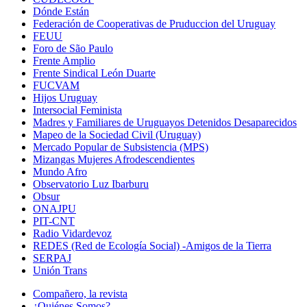
Dónde Están
Federación de Cooperativas de Pruduccion del Uruguay
FEUU
Foro de São Paulo
Frente Amplio
Frente Sindical León Duarte
FUCVAM
Hijos Uruguay
Intersocial Feminista
Madres y Familiares de Uruguayos Detenidos Desaparecidos
Mapeo de la Sociedad Civil (Uruguay)
Mercado Popular de Subsistencia (MPS)
Mizangas Mujeres Afrodescendientes
Mundo Afro
Observatorio Luz Ibarburu
Obsur
ONAJPU
PIT-CNT
Radio Vidardevoz
REDES (Red de Ecología Social) -Amigos de la Tierra
SERPAJ
Unión Trans
Compañero, la revista
¿Quiénes Somos?