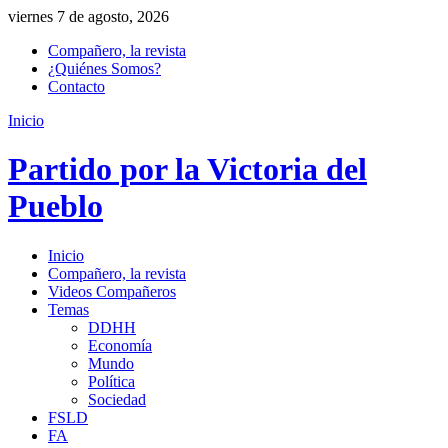
viernes 7 de agosto, 2026
Compañero, la revista
¿Quiénes Somos?
Contacto
Inicio
Partido por la Victoria del
Pueblo
Inicio
Compañero, la revista
Videos Compañeros
Temas
DDHH
Economía
Mundo
Política
Sociedad
FSLD
FA