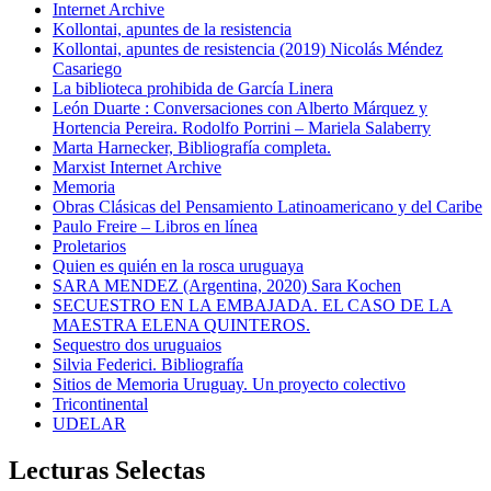
Internet Archive
Kollontai, apuntes de la resistencia
Kollontai, apuntes de resistencia (2019) Nicolás Méndez
Casariego
La biblioteca prohibida de García Linera
León Duarte : Conversaciones con Alberto Márquez y
Hortencia Pereira. Rodolfo Porrini – Mariela Salaberry
Marta Harnecker, Bibliografía completa.
Marxist Internet Archive
Memoria
Obras Clásicas del Pensamiento Latinoamericano y del Caribe
Paulo Freire – Libros en línea
Proletarios
Quien es quién en la rosca uruguaya
SARA MENDEZ (Argentina, 2020) Sara Kochen
SECUESTRO EN LA EMBAJADA. EL CASO DE LA
MAESTRA ELENA QUINTEROS.
Sequestro dos uruguaios
Silvia Federici. Bibliografía
Sitios de Memoria Uruguay. Un proyecto colectivo
Tricontinental
UDELAR
Lecturas Selectas