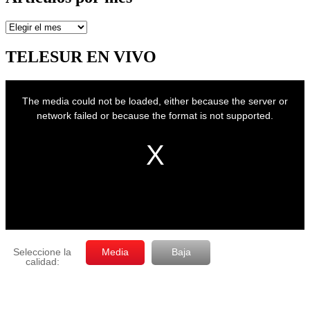
Artículos
por
mes
TELESUR EN VIVO