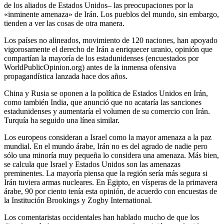
de los aliados de Estados Unidos– las preocupaciones por la
«inminente amenaza» de Irán. Los pueblos del mundo, sin embargo,
tienden a ver las cosas de otra manera.
Los países no alineados, movimiento de 120 naciones, han apoyado
vigorosamente el derecho de Irán a enriquecer uranio, opinión que
compartían la mayoría de los estadunidenses (encuestados por
WorldPublicOpinion.org) antes de la inmensa ofensiva
propagandística lanzada hace dos años.
China y Rusia se oponen a la política de Estados Unidos en Irán,
como también India, que anunció que no acataría las sanciones
estadunidenses y aumentaría el volumen de su comercio con Irán.
Turquía ha seguido una línea similar.
Los europeos consideran a Israel como la mayor amenaza a la paz
mundial. En el mundo árabe, Irán no es del agrado de nadie pero
sólo una minoría muy pequeña lo considera una amenaza. Más bien,
se calcula que Israel y Estados Unidos son las amenazas
preminentes. La mayoría piensa que la región sería más segura si
Irán tuviera armas nucleares. En Egipto, en vísperas de la primavera
árabe, 90 por ciento tenía esta opinión, de acuerdo con encuestas de
la Institución Brookings y Zogby International.
Los comentaristas occidentales han hablado mucho de que los