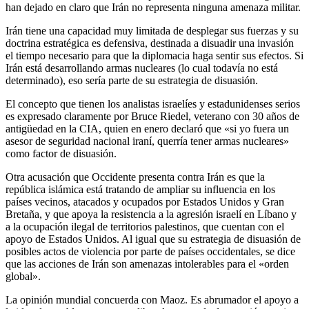
han dejado en claro que Irán no representa ninguna amenaza militar.
Irán tiene una capacidad muy limitada de desplegar sus fuerzas y su
doctrina estratégica es defensiva, destinada a disuadir una invasión
el tiempo necesario para que la diplomacia haga sentir sus efectos. Si
Irán está desarrollando armas nucleares (lo cual todavía no está
determinado), eso sería parte de su estrategia de disuasión.
El concepto que tienen los analistas israelíes y estadunidenses serios
es expresado claramente por Bruce Riedel, veterano con 30 años de
antigüedad en la CIA, quien en enero declaró que «si yo fuera un
asesor de seguridad nacional iraní, querría tener armas nucleares»
como factor de disuasión.
Otra acusación que Occidente presenta contra Irán es que la
república islámica está tratando de ampliar su influencia en los
países vecinos, atacados y ocupados por Estados Unidos y Gran
Bretaña, y que apoya la resistencia a la agresión israelí en Líbano y
a la ocupación ilegal de territorios palestinos, que cuentan con el
apoyo de Estados Unidos. Al igual que su estrategia de disuasión de
posibles actos de violencia por parte de países occidentales, se dice
que las acciones de Irán son amenazas intolerables para el «orden
global».
La opinión mundial concuerda con Maoz. Es abrumador el apoyo a