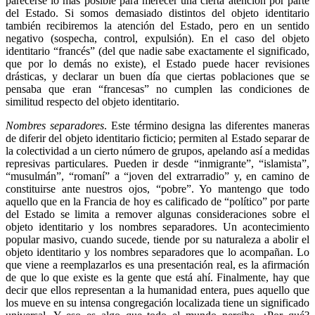
parecerse lo más posible para merecer una cierta atención por parte
del Estado. Si somos demasiado distintos del objeto identitario
también recibiremos la atención del Estado, pero en un sentido
negativo (sospecha, control, expulsión). En el caso del objeto
identitario “francés” (del que nadie sabe exactamente el significado,
que por lo demás no existe), el Estado puede hacer revisiones
drásticas, y declarar un buen día que ciertas poblaciones que se
pensaba que eran “francesas” no cumplen las condiciones de
similitud respecto del objeto identitario.
Nombres separadores
. Este término designa las diferentes maneras
de diferir del objeto identitario ficticio; permiten al Estado separar de
la colectividad a un cierto número de grupos, apelando así a medidas
represivas particulares. Pueden ir desde “inmigrante”, “islamista”,
“musulmán”, “romaní” a “joven del extrarradio” y, en camino de
constituirse ante nuestros ojos, “pobre”. Yo mantengo que todo
aquello que en la Francia de hoy es calificado de “político” por parte
del Estado se limita a remover algunas consideraciones sobre el
objeto identitario y los nombres separadores. Un acontecimiento
popular masivo, cuando sucede, tiende por su naturaleza a abolir el
objeto identitario y los nombres separadores que lo acompañan. Lo
que viene a reemplazarlos es una presentación real, es la afirmación
de que lo que existe es la gente que está ahí. Finalmente, hay que
decir que ellos representan a la humanidad entera, pues aquello que
los mueve en su intensa congregación localizada tiene un significado