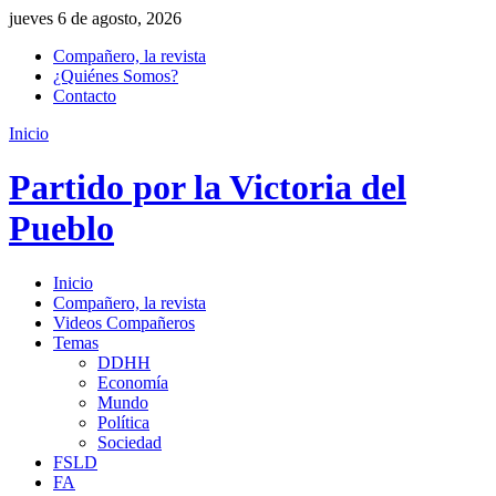
jueves 6 de agosto, 2026
Compañero, la revista
¿Quiénes Somos?
Contacto
Inicio
Partido por la Victoria del
Pueblo
Inicio
Compañero, la revista
Videos Compañeros
Temas
DDHH
Economía
Mundo
Política
Sociedad
FSLD
FA