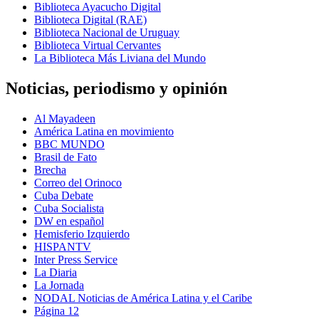
Biblioteca Ayacucho Digital
Biblioteca Digital (RAE)
Biblioteca Nacional de Uruguay
Biblioteca Virtual Cervantes
La Biblioteca Más Liviana del Mundo
Noticias, periodismo y opinión
Al Mayadeen
América Latina en movimiento
BBC MUNDO
Brasil de Fato
Brecha
Correo del Orinoco
Cuba Debate
Cuba Socialista
DW en español
Hemisferio Izquierdo
HISPANTV
Inter Press Service
La Diaria
La Jornada
NODAL Noticias de América Latina y el Caribe
Página 12