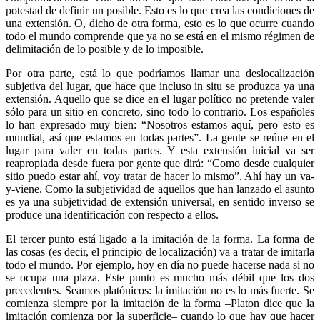
potestad de definir un posible. Esto es lo que crea las condiciones de
una extensión. O, dicho de otra forma, esto es lo que ocurre cuando
todo el mundo comprende que ya no se está en el mismo régimen de
delimitación de lo posible y de lo imposible.
Por otra parte, está lo que podríamos llamar una deslocalización
subjetiva del lugar, que hace que incluso in situ se produzca ya una
extensión. Aquello que se dice en el lugar político no pretende valer
sólo para un sitio en concreto, sino todo lo contrario. Los españoles
lo han expresado muy bien: “Nosotros estamos aquí, pero esto es
mundial, así que estamos en todas partes”. La gente se reúne en el
lugar para valer en todas partes. Y esta extensión inicial va ser
reapropiada desde fuera por gente que dirá: “Como desde cualquier
sitio puedo estar ahí, voy tratar de hacer lo mismo”. Ahí hay un va-
y-viene. Como la subjetividad de aquellos que han lanzado el asunto
es ya una subjetividad de extensión universal, en sentido inverso se
produce una identificación con respecto a ellos.
El tercer punto está ligado a la imitación de la forma. La forma de
las cosas (es decir, el principio de localización) va a tratar de imitarla
todo el mundo. Por ejemplo, hoy en día no puede hacerse nada si no
se ocupa una plaza. Este punto es mucho más débil que los dos
precedentes. Seamos platónicos: la imitación no es lo más fuerte. Se
comienza siempre por la imitación de la forma –Platon dice que la
imitación comienza por la superficie– cuando lo que hay que hacer