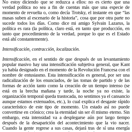
No estoy diciendo que se reduzca a ellos: no es cierto que una
verdad política no sea a fin de cuentas más que una especie de
momento de revuelta o, como decía Trotsky, el instante en que “las
masas suben al escenario de la historia”, cosa que por otra parte no
sucede todos los días. Como dice mi amigo Sylvain Lazarus, la
política es rara (la política, claro está, en tanto que producción, en
tanto que procedimiento de la verdad, porque lo que es el Estado
está ahí constantemente).
Intensificación, contracción, localización.
Intensificación
, en el sentido de que después de un levantamiento
popular masivo hay una intensificación subjetiva general, que Kant
ya había designado en el momento de la Revolución Francesa con el
nombre de entusiasmo. Esta intensificación es general, por ser una
radicalización de los enunciados, de las tomas de partido y de las
formas de acción tanto como la creación de un tiempo intenso (se
está en la brecha mañana y tarde, la noche ya no existe, la
organización temporal queda trastocada, no sentimos ya el cansancio
aunque estamos extenuados, etc.), lo cual explica el desgaste rápido
característico de este tipo de momento. Un estado así no puede
convertirse en crónico; crea la eternidad sin ser él mismo eterno. Sin
embargo, esta intensidad va a desplegarse aún por largo tiempo
después de la desaparición del acontecimiento que la vio nacer.
Cuando la gente regrese a sus casas, dejará tras de sí una energía