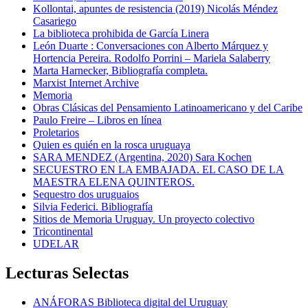
Kollontai, apuntes de resistencia (2019) Nicolás Méndez
Casariego
La biblioteca prohibida de García Linera
León Duarte : Conversaciones con Alberto Márquez y
Hortencia Pereira. Rodolfo Porrini – Mariela Salaberry
Marta Harnecker, Bibliografía completa.
Marxist Internet Archive
Memoria
Obras Clásicas del Pensamiento Latinoamericano y del Caribe
Paulo Freire – Libros en línea
Proletarios
Quien es quién en la rosca uruguaya
SARA MENDEZ (Argentina, 2020) Sara Kochen
SECUESTRO EN LA EMBAJADA. EL CASO DE LA
MAESTRA ELENA QUINTEROS.
Sequestro dos uruguaios
Silvia Federici. Bibliografía
Sitios de Memoria Uruguay. Un proyecto colectivo
Tricontinental
UDELAR
Lecturas Selectas
ANÁFORAS Biblioteca digital del Uruguay