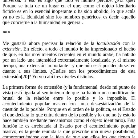
universal. Y eso es algo que todo el mundo percibe. ¿Por qué?
Porque se trata de un lugar en el que, como el objeto identitario
ficticio es en lo esencial inoperante o ha sido abolido, lo que actúa
ya no es la identidad sino los nombres genéricos, es decir, aquello
que concierne a la humanidad en general.
***
Me gustaría ahora precisar la relación de la
localización
con la
extensión
. En efecto, a todo el mundo le ha impresionado el hecho
de que, en los movimientos recientes en el mundo arabe, ha habido
por un lado una intensidad extremadamente localizada y, al mismo
tiempo, una extensión importante –y que aún está por decidirse- en
cuanto a sus límites. ¿Cuáles son los procedimientos de esta
extensión[20]? Yo veo ahí tres niveles distintos.
La primera forma de extensión (y la fundamental, desde mi punto de
vista) está ligada al sentimiento de que ha habido una modificación
brutal de la relación entre lo posible y lo imposible. El
acontecimiento popular masivo crea una des-estatización de la
cuestión de lo posible. Porque en el orden de la política, es el Estado
el que declara lo que entra dentro de lo posible y lo que no (y esto lo
hace también mediante mecanismos como el objeto identitario). Esta
función le es arrebatada al Estado por el acontecimiento popular
masivo; es la gente reunida la que prescribe una nueva posibilidad,
comprometiéndose con la idea de que son ellos los que tienen la