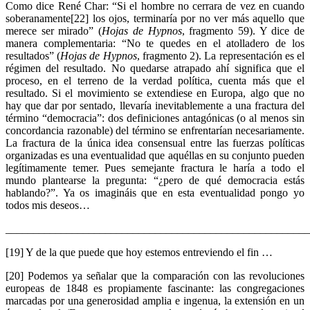
Como dice René Char: “Si el hombre no cerrara de vez en cuando
soberanamente[22] los ojos, terminaría por no ver más aquello que
merece ser mirado” (
Hojas de Hypnos
, fragmento 59). Y dice de
manera complementaria: “No te quedes en el atolladero de los
resultados” (
Hojas de Hypnos
, fragmento 2). La representación es el
régimen del resultado. No quedarse atrapado ahí significa que el
proceso, en el terreno de la verdad política, cuenta más que el
resultado. Si el movimiento se extendiese en Europa, algo que no
hay que dar por sentado, llevaría inevitablemente a una fractura del
término “democracia”: dos definiciones antagónicas (o al menos sin
concordancia razonable) del término se enfrentarían necesariamente.
La fractura de la única idea consensual entre las fuerzas políticas
organizadas es una eventualidad que aquéllas en su conjunto pueden
legítimamente temer. Pues semejante fractura le haría a todo el
mundo plantearse la pregunta: “¿pero de qué democracia estás
hablando?”. Ya os imagináis que en esta eventualidad pongo yo
todos mis deseos…
_______________________________________________________
[19] Y de la que puede que hoy estemos entreviendo el fin …
[20] Podemos ya señalar que la comparación con las revoluciones
europeas de 1848 es propiamente fascinante: las congregaciones
marcadas por una generosidad amplia e ingenua, la extensión en un