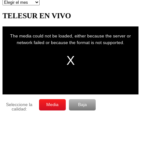
Artículos
por
mes
TELESUR EN VIVO