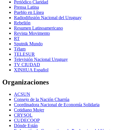
Periódico Claridad
Prensa Latina
Pueblo en Línea
Radiodifusión Nacional del Uruguay
Rebelión
Resumen Latinoamericano
Revista Movimento
RT
Sputnik Mundo
Télam
TELESUR
Televisión Nacional Uruguay
TV CIUDAD
XINHUA Español
Organizaciones
ACSUN
Consejo de la Nación Charrúa
Coordinadora Nacional de Economía Solidaria
Cotidiano Mujer
CRYSOL
CUDECOOP
Dónde Están