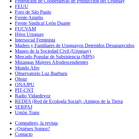
Federación de Cooperativas de Pruduccion del Uruguay
FEUU
Foro de São Paulo
Frente Amplio
Frente Sindical León Duarte
FUCVAM
Hijos Uruguay
Intersocial Feminista
Madres y Familiares de Uruguayos Detenidos Desaparecidos
Mapeo de la Sociedad Civil (Uruguay)
Mercado Popular de Subsistencia (MPS)
Mizangas Mujeres Afrodescendientes
Mundo Afro
Observatorio Luz Ibarburu
Obsur
ONAJPU
PIT-CNT
Radio Vidardevoz
REDES (Red de Ecología Social) -Amigos de la Tierra
SERPAJ
Unión Trans
Compañero, la revista
¿Quiénes Somos?
Contacto