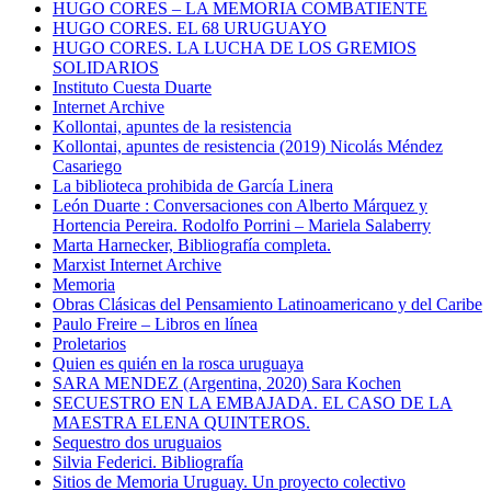
HUGO CORES – LA MEMORIA COMBATIENTE
HUGO CORES. EL 68 URUGUAYO
HUGO CORES. LA LUCHA DE LOS GREMIOS
SOLIDARIOS
Instituto Cuesta Duarte
Internet Archive
Kollontai, apuntes de la resistencia
Kollontai, apuntes de resistencia (2019) Nicolás Méndez
Casariego
La biblioteca prohibida de García Linera
León Duarte : Conversaciones con Alberto Márquez y
Hortencia Pereira. Rodolfo Porrini – Mariela Salaberry
Marta Harnecker, Bibliografía completa.
Marxist Internet Archive
Memoria
Obras Clásicas del Pensamiento Latinoamericano y del Caribe
Paulo Freire – Libros en línea
Proletarios
Quien es quién en la rosca uruguaya
SARA MENDEZ (Argentina, 2020) Sara Kochen
SECUESTRO EN LA EMBAJADA. EL CASO DE LA
MAESTRA ELENA QUINTEROS.
Sequestro dos uruguaios
Silvia Federici. Bibliografía
Sitios de Memoria Uruguay. Un proyecto colectivo