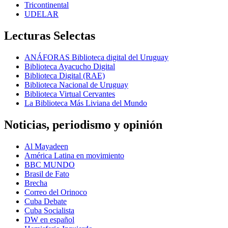
Tricontinental
UDELAR
Lecturas Selectas
ANÁFORAS Biblioteca digital del Uruguay
Biblioteca Ayacucho Digital
Biblioteca Digital (RAE)
Biblioteca Nacional de Uruguay
Biblioteca Virtual Cervantes
La Biblioteca Más Liviana del Mundo
Noticias, periodismo y opinión
Al Mayadeen
América Latina en movimiento
BBC MUNDO
Brasil de Fato
Brecha
Correo del Orinoco
Cuba Debate
Cuba Socialista
DW en español