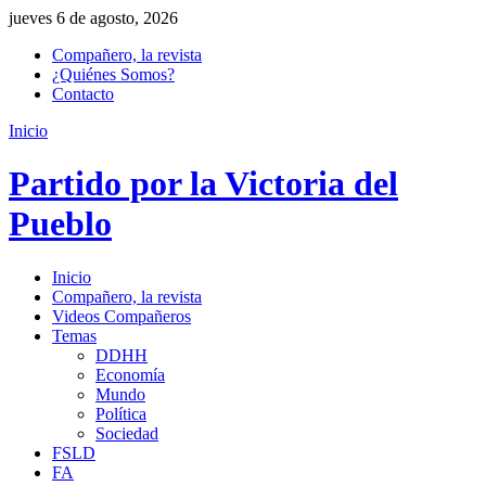
jueves 6 de agosto, 2026
Compañero, la revista
¿Quiénes Somos?
Contacto
Inicio
Partido por la Victoria del
Pueblo
Inicio
Compañero, la revista
Videos Compañeros
Temas
DDHH
Economía
Mundo
Política
Sociedad
FSLD
FA