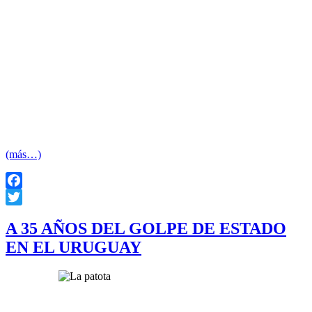
Cortázar en París durante el
Coloquio de París sobre la
Política de desaparición
forzada de personas. 31 de
Enero – 10 de Febrero de 1981
(más…)
Facebook
Twitter
A 35 AÑOS DEL GOLPE DE ESTADO
EN EL URUGUAY
27 junio
1973 – 27