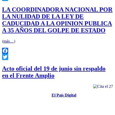
Twitter
LA COORDINADORA NACIONAL POR
LA NULIDAD DE LA LEY DE
CADUCIDAD A LA OPINION PUBLICA
A 35 AÑOS DEL GOLPE DE ESTADO
(más…)
Facebook
Twitter
Acto oficial del 19 de junio sin respaldo
en el Frente Amplio
Militares. A diferencia de 2007, habrá desfile
Loreley Nicrosi (Tomado de
El País Digital
, 10/6/2008)
La Mesa Política del Frente Amplio resolvió ayer adherir y
participar en las actividades que se realizarán el 27 de junio
bajo la consigna «nunca más terrorismo de Estado». En