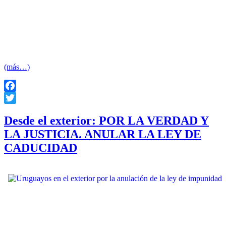
veraces que p
ermitan encontrar los restos de los desaparecidos, entre
ellos, los de su madre.
«Quien tenga información, que la aporte. No dejen que los padres se
mueran sin saber donde están sus hijos», exhortó con la voz
quebrada por la emoción.
(más…)
Facebook
Twitter
Desde el exterior: POR LA VERDAD Y
LA JUSTICIA. ANULAR LA LEY DE
CADUCIDAD
París el 27 de junio por la anulación
Con la adhesión a la propuesta de la asociación ¿DONDE
ESTAN? de otras ocho asociaciones de uruguayos en Francia, se
realizó con éxito el encuentro del 27 de junio a los 35 años del
golpe de estado en Uruguay y por la anulación de la ley de
Caducidad en París.