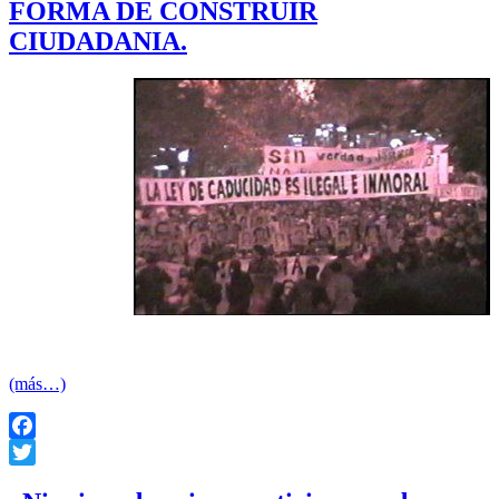
FORMA DE CONSTRUIR
CIUDADANIA.
Por Raúl
Olivera
(Secretaria de
DD.HH del PIT-
CNT)
En el proceso
que en nuestro
país vivió y vive
aun, la lucha
por los derechos
humanos, ha
dado lugar a muchos equívocos y mal entendidos que dificultan
la construcción de una verdadera ciudadanía.
(más…)
Facebook
Twitter