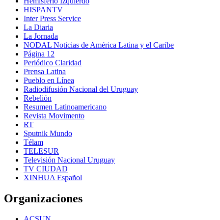
Hemisferio Izquierdo
HISPANTV
Inter Press Service
La Diaria
La Jornada
NODAL Noticias de América Latina y el Caribe
Página 12
Periódico Claridad
Prensa Latina
Pueblo en Línea
Radiodifusión Nacional del Uruguay
Rebelión
Resumen Latinoamericano
Revista Movimento
RT
Sputnik Mundo
Télam
TELESUR
Televisión Nacional Uruguay
TV CIUDAD
XINHUA Español
Organizaciones
ACSUN