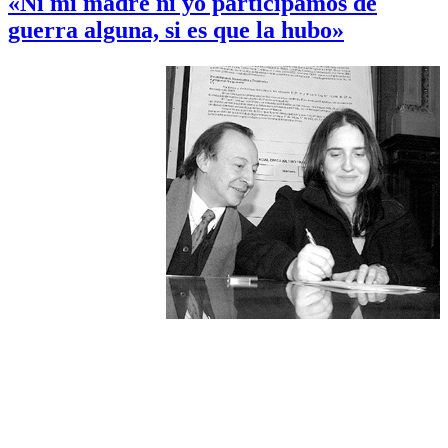
«Ni mi madre ni yo participamos de
guerra alguna, si es que la hubo»
Macarena
reclamó
información veraz para el
hallazgo de restos
Macarena Gelman, hija de la desaparecida María Claudia García,
hizo un encendido llamado ayer desde el Parlamento a brindar datos