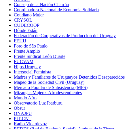
Consejo de la Nación Charrúa
Coordinadora Nacional de Economía Solidaria
Cotidiano Mujer
CRYSOL
CUDECOOP
Dónde Están
Federación de Cooperativas de Pruduccion del Uruguay
FEUU
Foro de São Paulo
Frente Amplio
Frente Sindical León Duarte
FUCVAM
Hijos Uruguay
Intersocial Feminista
Madres y Familiares de Uruguayos Detenidos Desaparecidos
Mapeo de la Sociedad Civil (Uruguay)
Mercado Popular de Subsistencia (MPS)
Mizangas Mujeres Afrodescendientes
Mundo Afro
Observatorio Luz Ibarburu
Obsur
ONAJPU
PIT-CNT
Radio Vidardevoz
REDES (Red de Ecología Social) -Amigos de la Tierra