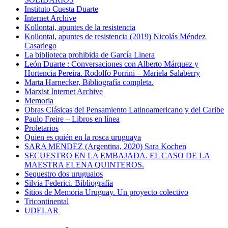
Instituto Cuesta Duarte
Internet Archive
Kollontai, apuntes de la resistencia
Kollontai, apuntes de resistencia (2019) Nicolás Méndez
Casariego
La biblioteca prohibida de García Linera
León Duarte : Conversaciones con Alberto Márquez y
Hortencia Pereira. Rodolfo Porrini – Mariela Salaberry
Marta Harnecker, Bibliografía completa.
Marxist Internet Archive
Memoria
Obras Clásicas del Pensamiento Latinoamericano y del Caribe
Paulo Freire – Libros en línea
Proletarios
Quien es quién en la rosca uruguaya
SARA MENDEZ (Argentina, 2020) Sara Kochen
SECUESTRO EN LA EMBAJADA. EL CASO DE LA
MAESTRA ELENA QUINTEROS.
Sequestro dos uruguaios
Silvia Federici. Bibliografía
Sitios de Memoria Uruguay. Un proyecto colectivo
Tricontinental
UDELAR