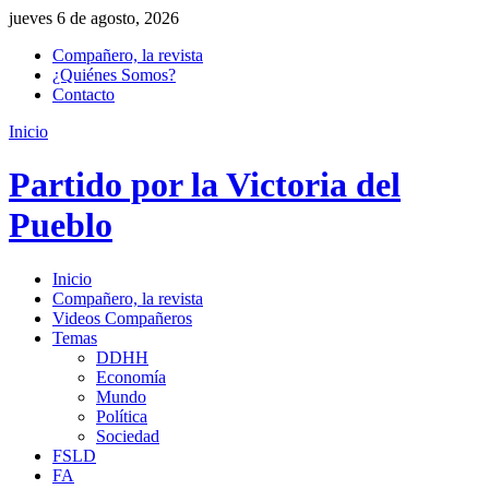
jueves 6 de agosto, 2026
Compañero, la revista
¿Quiénes Somos?
Contacto
Inicio
Partido por la Victoria del
Pueblo
Inicio
Compañero, la revista
Videos Compañeros
Temas
DDHH
Economía
Mundo
Política
Sociedad
FSLD
FA