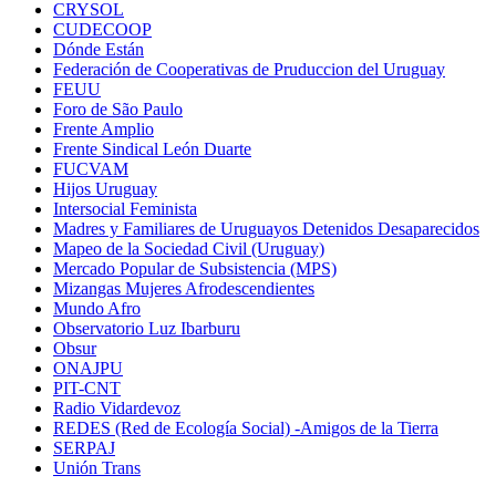
CRYSOL
CUDECOOP
Dónde Están
Federación de Cooperativas de Pruduccion del Uruguay
FEUU
Foro de São Paulo
Frente Amplio
Frente Sindical León Duarte
FUCVAM
Hijos Uruguay
Intersocial Feminista
Madres y Familiares de Uruguayos Detenidos Desaparecidos
Mapeo de la Sociedad Civil (Uruguay)
Mercado Popular de Subsistencia (MPS)
Mizangas Mujeres Afrodescendientes
Mundo Afro
Observatorio Luz Ibarburu
Obsur
ONAJPU
PIT-CNT
Radio Vidardevoz
REDES (Red de Ecología Social) -Amigos de la Tierra
SERPAJ
Unión Trans