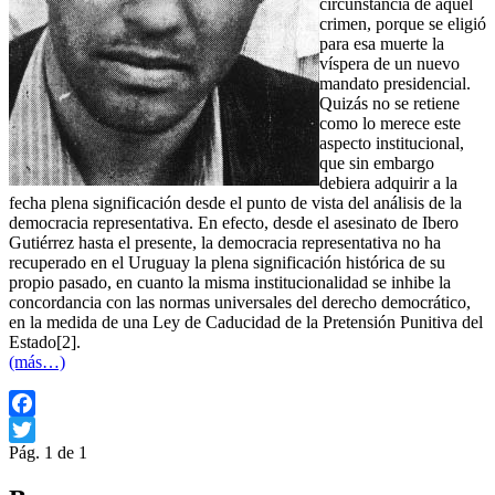
circunstancia de aquel
crimen, porque se eligió
para esa muerte la
víspera de un nuevo
mandato presidencial.
Quizás no se retiene
como lo merece este
aspecto institucional,
que sin embargo
debiera adquirir a la
fecha plena significación desde el punto de vista del análisis de la
democracia representativa. En efecto, desde el asesinato de Ibero
Gutiérrez hasta el presente, la democracia representativa no ha
recuperado en el Uruguay la plena significación histórica de su
propio pasado, en cuanto la misma institucionalidad se inhibe la
concordancia con las normas universales del derecho democrático,
en la medida de una Ley de Caducidad de la Pretensión Punitiva del
Estado[2].
(más…)
Facebook
Pág. 1 de 1
Twitter