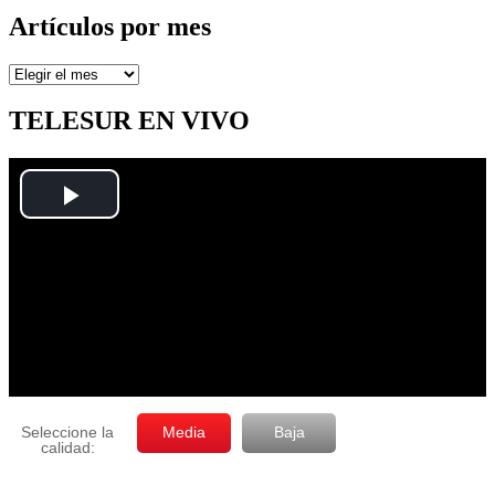
Artículos por mes
Artículos
por
mes
TELESUR EN VIVO