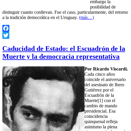
embargo la
posibilidad de
distinguir cuanto conllevan. Fue el caso, particularmente, del retorno
a la tradición democrática en el Uruguay.
(más…)
Facebook
Twitter
Caducidad de Estado: el Escuadrón de la
Muerte y la democracia representativa
Por Ricardo Viscardi.
Cada cinco años
coincide el aniversario
del asesinato de Ibero
Gutiérrez por el
Escuadrón de la
Muerte[1] con el
cambio de mando
presidencial. Esa
coincidencia
quinquenal refleja
asimismo la plena