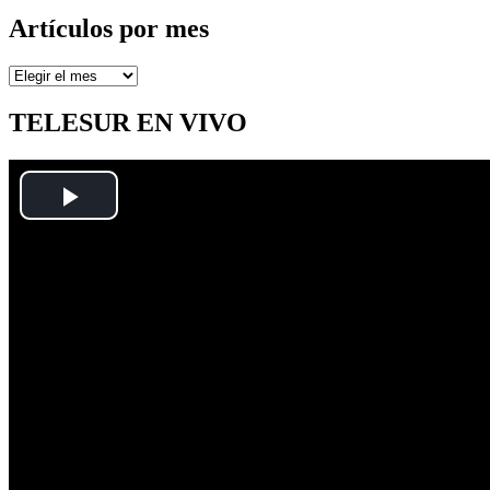
Artículos por mes
Artículos
por
mes
TELESUR EN VIVO