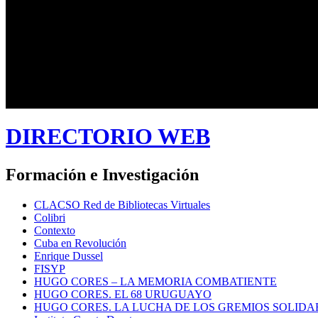
DIRECTORIO WEB
Formación e Investigación
CLACSO Red de Bibliotecas Virtuales
Colibri
Contexto
Cuba en Revolución
Enrique Dussel
FISYP
HUGO CORES – LA MEMORIA COMBATIENTE
HUGO CORES. EL 68 URUGUAYO
HUGO CORES. LA LUCHA DE LOS GREMIOS SOLIDA