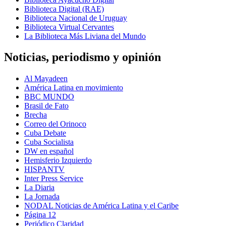
Biblioteca Digital (RAE)
Biblioteca Nacional de Uruguay
Biblioteca Virtual Cervantes
La Biblioteca Más Liviana del Mundo
Noticias, periodismo y opinión
Al Mayadeen
América Latina en movimiento
BBC MUNDO
Brasil de Fato
Brecha
Correo del Orinoco
Cuba Debate
Cuba Socialista
DW en español
Hemisferio Izquierdo
HISPANTV
Inter Press Service
La Diaria
La Jornada
NODAL Noticias de América Latina y el Caribe
Página 12
Periódico Claridad