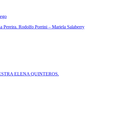
iego
 Pereira. Rodolfo Porrini – Mariela Salaberry
ESTRA ELENA QUINTEROS.