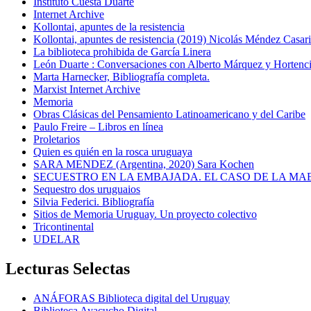
Instituto Cuesta Duarte
Internet Archive
Kollontai, apuntes de la resistencia
Kollontai, apuntes de resistencia (2019) Nicolás Méndez Casar
La biblioteca prohibida de García Linera
León Duarte : Conversaciones con Alberto Márquez y Hortencia
Marta Harnecker, Bibliografía completa.
Marxist Internet Archive
Memoria
Obras Clásicas del Pensamiento Latinoamericano y del Caribe
Paulo Freire – Libros en línea
Proletarios
Quien es quién en la rosca uruguaya
SARA MENDEZ (Argentina, 2020) Sara Kochen
SECUESTRO EN LA EMBAJADA. EL CASO DE LA MA
Sequestro dos uruguaios
Silvia Federici. Bibliografía
Sitios de Memoria Uruguay. Un proyecto colectivo
Tricontinental
UDELAR
Lecturas Selectas
ANÁFORAS Biblioteca digital del Uruguay
Biblioteca Ayacucho Digital