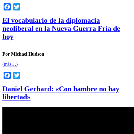
Facebook
Twitter
El vocabulario de la diplomacia
neoliberal en la Nueva Guerra Fría de
hoy
Por Michael Hudson
(más…)
Facebook
Twitter
Daniel Gerhard: «Con hambre no hay
libertad»