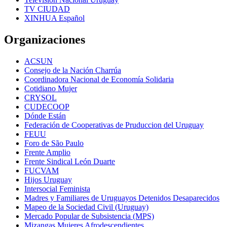
TV CIUDAD
XINHUA Español
Organizaciones
ACSUN
Consejo de la Nación Charrúa
Coordinadora Nacional de Economía Solidaria
Cotidiano Mujer
CRYSOL
CUDECOOP
Dónde Están
Federación de Cooperativas de Pruduccion del Uruguay
FEUU
Foro de São Paulo
Frente Amplio
Frente Sindical León Duarte
FUCVAM
Hijos Uruguay
Intersocial Feminista
Madres y Familiares de Uruguayos Detenidos Desaparecidos
Mapeo de la Sociedad Civil (Uruguay)
Mercado Popular de Subsistencia (MPS)
Mizangas Mujeres Afrodescendientes