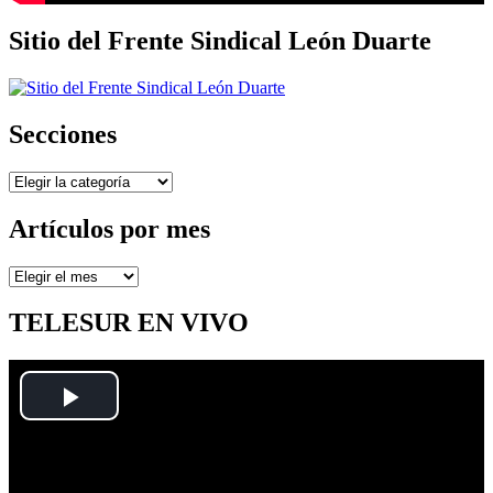
Sitio del Frente Sindical León Duarte
Secciones
Secciones
Artículos por mes
Artículos
por
mes
TELESUR EN VIVO