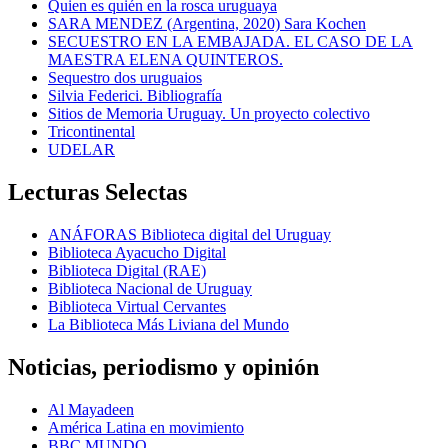
Quien es quién en la rosca uruguaya
SARA MENDEZ (Argentina, 2020) Sara Kochen
SECUESTRO EN LA EMBAJADA. EL CASO DE LA
MAESTRA ELENA QUINTEROS.
Sequestro dos uruguaios
Silvia Federici. Bibliografía
Sitios de Memoria Uruguay. Un proyecto colectivo
Tricontinental
UDELAR
Lecturas Selectas
ANÁFORAS Biblioteca digital del Uruguay
Biblioteca Ayacucho Digital
Biblioteca Digital (RAE)
Biblioteca Nacional de Uruguay
Biblioteca Virtual Cervantes
La Biblioteca Más Liviana del Mundo
Noticias, periodismo y opinión
Al Mayadeen
América Latina en movimiento
BBC MUNDO