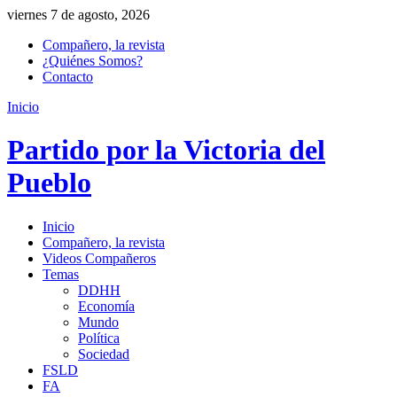
viernes 7 de agosto, 2026
Compañero, la revista
¿Quiénes Somos?
Contacto
Inicio
Partido por la Victoria del
Pueblo
Inicio
Compañero, la revista
Videos Compañeros
Temas
DDHH
Economía
Mundo
Política
Sociedad
FSLD
FA