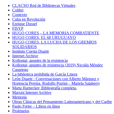
CLACSO Red de Bibliotecas Virtuales
Colibri
Contexto
Cuba en Revolución
Enrique Dussel
FISYP
HUGO CORES – LA MEMORIA COMBATIENTE
HUGO CORES. EL 68 URUGUAYO
HUGO CORES. LA LUCHA DE LOS GREMIOS
SOLIDARIOS
Instituto Cuesta Duarte
Internet Archive
Kollontai, apuntes de la resistencia
Kollontai, apuntes de resistencia (2019) Nicolás Méndez
Casariego
La biblioteca prohibida de García Linera
León Duarte : Conversaciones con Alberto Márquez y
Hortencia Pereira. Rodolfo Porrini – Mariela Salaberry
Marta Harnecker, Bibliografía completa.
Marxist Internet Archive
Memoria
Obras Clásicas del Pensamiento Latinoamericano y del Caribe
Paulo Freire – Libros en línea
Proletarios