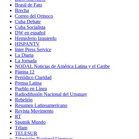
Brasil de Fato
Brecha
Correo del Orinoco
Cuba Debate
Cuba Socialista
DW en español
Hemisferio Izquierdo
HISPANTV
Inter Press Service
La Diaria
La Jornada
NODAL Noticias de América Latina y el Caribe
Página 12
Periódico Claridad
Prensa Latina
Pueblo en Línea
Radiodifusión Nacional del Uruguay
Rebelión
Resumen Latinoamericano
Revista Movimento
RT
Sputnik Mundo
Télam
TELESUR
Televisión Nacional Uruguay