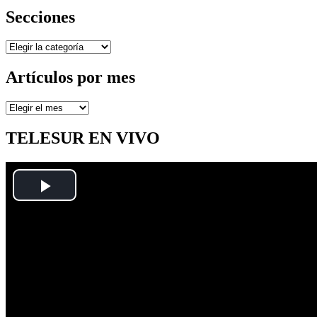
Secciones
Secciones
Artículos por mes
Artículos
por
mes
TELESUR EN VIVO