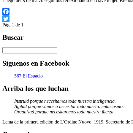
Luego del 8 de marzo seguimos reflexionando en clave mujer. Brend
Facebook
Pág. 1 de 1
Twitter
Buscar
Síguenos en Facebook
567 El Espacio
Arriba los que luchan
Instruid porque necesitamos toda nuestra inteligencia.
Agitad porque vamos a necesitar todo nuestro entusiasmo.
Organizad porque necesitaremos toda nuestra fuerza.
Lema de la primera edición de L'Ordine Nuovo, 1919, Secretario de