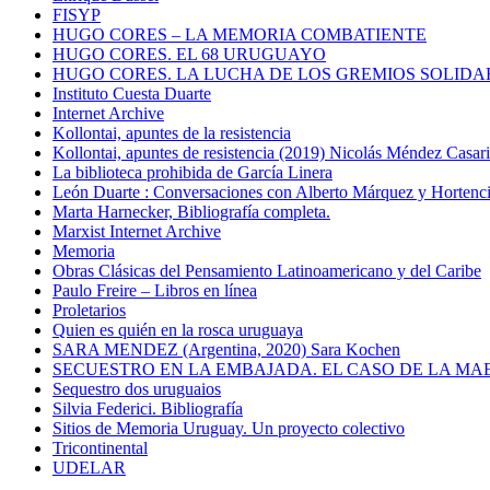
FISYP
HUGO CORES – LA MEMORIA COMBATIENTE
HUGO CORES. EL 68 URUGUAYO
HUGO CORES. LA LUCHA DE LOS GREMIOS SOLIDA
Instituto Cuesta Duarte
Internet Archive
Kollontai, apuntes de la resistencia
Kollontai, apuntes de resistencia (2019) Nicolás Méndez Casar
La biblioteca prohibida de García Linera
León Duarte : Conversaciones con Alberto Márquez y Hortencia
Marta Harnecker, Bibliografía completa.
Marxist Internet Archive
Memoria
Obras Clásicas del Pensamiento Latinoamericano y del Caribe
Paulo Freire – Libros en línea
Proletarios
Quien es quién en la rosca uruguaya
SARA MENDEZ (Argentina, 2020) Sara Kochen
SECUESTRO EN LA EMBAJADA. EL CASO DE LA MA
Sequestro dos uruguaios
Silvia Federici. Bibliografía
Sitios de Memoria Uruguay. Un proyecto colectivo
Tricontinental
UDELAR