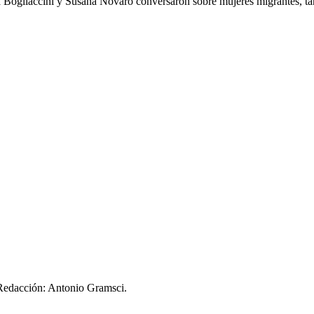
a Bogliaccini y Susana Novaro conversaron sobre mujeres migrantes, t
 Redacción: Antonio Gramsci.