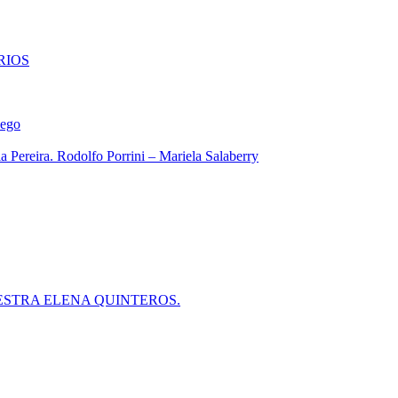
RIOS
iego
 Pereira. Rodolfo Porrini – Mariela Salaberry
ESTRA ELENA QUINTEROS.