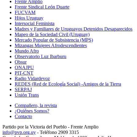
Frente Amplio
Frente Sindical León Duarte
FUCVAM
Hijos Uruguay
Intersocial Feminista
Madres y Familiares de Uruguayos Detenidos Desaparecidos
Mapeo de la Sociedad Civil (Uruguay)
Mercado Popular de Subsistencia (MPS)
Mizangas Mujeres Afrodescendientes
Mundo Afro
Observatorio Luz Ibarburu
Obsur
ONAJPU
PIT-CNT
Radio Vidardevoz
REDES (Red de Ecología Social) -Amigos de la Tierra
SERPAJ
Unión Trans
Compañero, la revista
¿Quiénes Somos?
Contacto
Partido por la Victoria del Pueblo - Frente Amplio
info@pvp.org.uy
- Teléfono 2909 3315