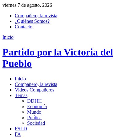
viernes 7 de agosto, 2026
Compañero, la revista
¿Quiénes Somos?
Contacto
Inicio
Partido por la Victoria del
Pueblo
Inicio
Compañero, la revista
Videos Compañeros
Temas
DDHH
Economía
Mundo
Política
Sociedad
FSLD
FA