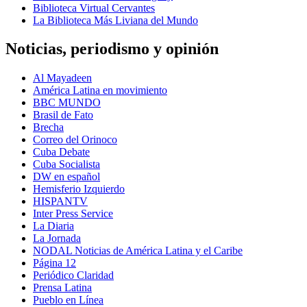
Biblioteca Virtual Cervantes
La Biblioteca Más Liviana del Mundo
Noticias, periodismo y opinión
Al Mayadeen
América Latina en movimiento
BBC MUNDO
Brasil de Fato
Brecha
Correo del Orinoco
Cuba Debate
Cuba Socialista
DW en español
Hemisferio Izquierdo
HISPANTV
Inter Press Service
La Diaria
La Jornada
NODAL Noticias de América Latina y el Caribe
Página 12
Periódico Claridad
Prensa Latina
Pueblo en Línea