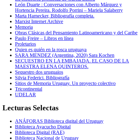
León Duarte : Conversaciones con Alberto Márquez y
Hortencia Pereira. Rodolfo Porrini – Mariela Salaberry
Marta Harnecker, Bibliografía completa.
Marxist Internet Archive
Memoria
Obras Clásicas del Pensamiento Latinoamericano y del Caribe
Paulo Freire – Libros en línea
Proletarios
Quien es quién en la rosca uruguaya
SARA MENDEZ (Argentina, 2020) Sara Kochen
SECUESTRO EN LA EMBAJADA. EL CASO DE LA
MAESTRA ELENA QUINTEROS.
Sequestro dos uruguaios
Silvia Federici. Bibliografía
Sitios de Memoria Uruguay. Un proyecto colectivo
Tricontinental
UDELAR
Lecturas Selectas
ANÁFORAS Biblioteca digital del Uruguay
Biblioteca Ayacucho Digital
Biblioteca Digital (RAE)
Biblioteca Nacional de Uruguay