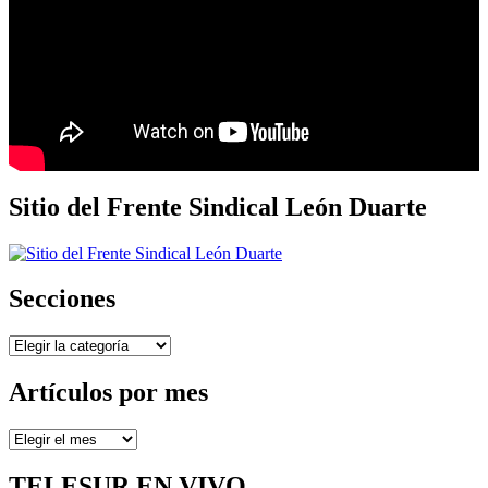
Sitio del Frente Sindical León Duarte
Secciones
Secciones
Artículos por mes
Artículos
por
mes
TELESUR EN VIVO