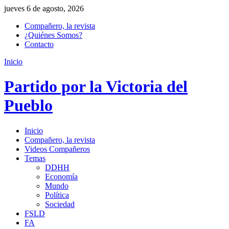
jueves 6 de agosto, 2026
Compañero, la revista
¿Quiénes Somos?
Contacto
Inicio
Partido por la Victoria del
Pueblo
Inicio
Compañero, la revista
Videos Compañeros
Temas
DDHH
Economía
Mundo
Política
Sociedad
FSLD
FA