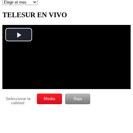
Artículos
por
mes
TELESUR EN VIVO