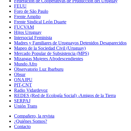
Federación de Cooperativas de Pruduccion del Uruguay
FEUU
Foro de São Paulo
Frente Amplio
Frente Sindical León Duarte
FUCVAM
Hijos Uruguay
Intersocial Feminista
Madres y Familiares de Uruguayos Detenidos Desaparecidos
Mapeo de la Sociedad Civil (Uruguay)
Mercado Popular de Subsistencia (MPS)
Mizangas Mujeres Afrodescendientes
Mundo Afro
Observatorio Luz Ibarburu
Obsur
ONAJPU
PIT-CNT
Radio Vidardevoz
REDES (Red de Ecología Social) -Amigos de la Tierra
SERPAJ
Unión Trans
Compañero, la revista
¿Quiénes Somos?
Contacto