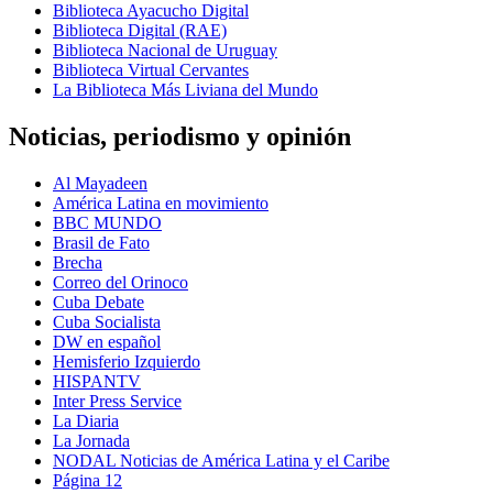
Biblioteca Ayacucho Digital
Biblioteca Digital (RAE)
Biblioteca Nacional de Uruguay
Biblioteca Virtual Cervantes
La Biblioteca Más Liviana del Mundo
Noticias, periodismo y opinión
Al Mayadeen
América Latina en movimiento
BBC MUNDO
Brasil de Fato
Brecha
Correo del Orinoco
Cuba Debate
Cuba Socialista
DW en español
Hemisferio Izquierdo
HISPANTV
Inter Press Service
La Diaria
La Jornada
NODAL Noticias de América Latina y el Caribe
Página 12