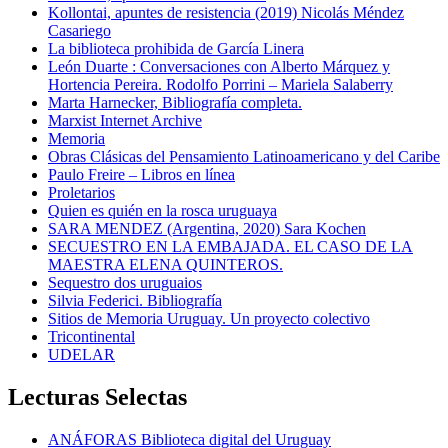
Kollontai, apuntes de resistencia (2019) Nicolás Méndez
Casariego
La biblioteca prohibida de García Linera
León Duarte : Conversaciones con Alberto Márquez y
Hortencia Pereira. Rodolfo Porrini – Mariela Salaberry
Marta Harnecker, Bibliografía completa.
Marxist Internet Archive
Memoria
Obras Clásicas del Pensamiento Latinoamericano y del Caribe
Paulo Freire – Libros en línea
Proletarios
Quien es quién en la rosca uruguaya
SARA MENDEZ (Argentina, 2020) Sara Kochen
SECUESTRO EN LA EMBAJADA. EL CASO DE LA
MAESTRA ELENA QUINTEROS.
Sequestro dos uruguaios
Silvia Federici. Bibliografía
Sitios de Memoria Uruguay. Un proyecto colectivo
Tricontinental
UDELAR
Lecturas Selectas
ANÁFORAS Biblioteca digital del Uruguay