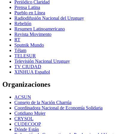
Periódico Claridad
Prensa Latina
Pueblo en Línea
Radiodifusión Nacional del Uruguay
Rebelión
Resumen Latinoamericano
Revista Movimento
RT
Sputnik Mundo
Télam
TELESUR
Televisión Nacional Uruguay
TV CIUDAD
XINHUA Español
Organizaciones
ACSUN
Consejo de la Nación Charrúa
Coordinadora Nacional de Economía Solidaria
Cotidiano Mujer
CRYSOL
CUDECOOP
Dónde Están