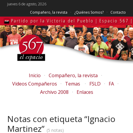
jueves 6 de agosto, 2026
Compañero, la revista
¿Quiénes Somos?
Contacto
Inicio
Compañero, la revista
Videos Compañeros
Temas
FSLD
FA
Archivo 2008
Enlaces
Notas con etiqueta “Ignacio
Martinez”
5 notas