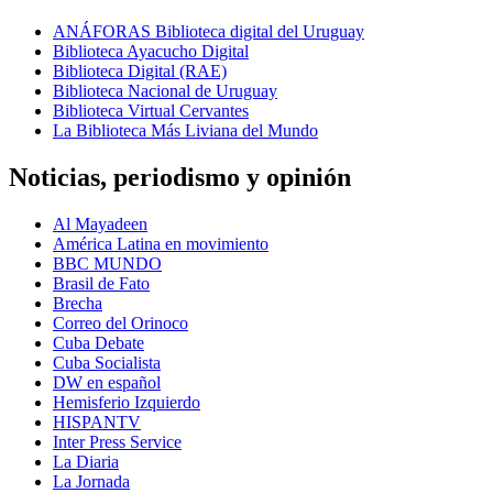
ANÁFORAS Biblioteca digital del Uruguay
Biblioteca Ayacucho Digital
Biblioteca Digital (RAE)
Biblioteca Nacional de Uruguay
Biblioteca Virtual Cervantes
La Biblioteca Más Liviana del Mundo
Noticias, periodismo y opinión
Al Mayadeen
América Latina en movimiento
BBC MUNDO
Brasil de Fato
Brecha
Correo del Orinoco
Cuba Debate
Cuba Socialista
DW en español
Hemisferio Izquierdo
HISPANTV
Inter Press Service
La Diaria
La Jornada