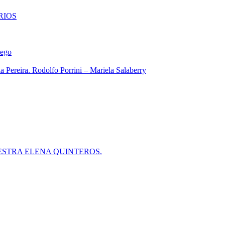
RIOS
iego
 Pereira. Rodolfo Porrini – Mariela Salaberry
ESTRA ELENA QUINTEROS.