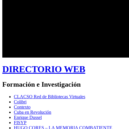
DIRECTORIO WEB
Formación e Investigación
CLACSO Red de Bibliotecas Virtuales
Colibri
Contexto
Cuba en Revolución
Enrique Dussel
FISYP
HUGO CORES – LA MEMORIA COMBATIENTE