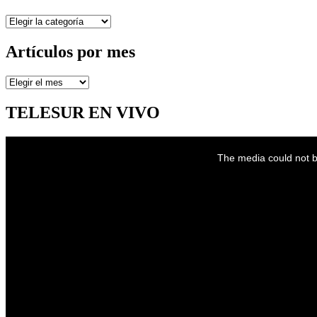
Secciones
Artículos por mes
Artículos
por
mes
TELESUR EN VIVO