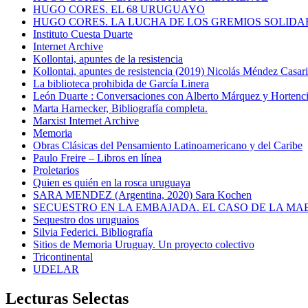
HUGO CORES. EL 68 URUGUAYO
HUGO CORES. LA LUCHA DE LOS GREMIOS SOLIDA
Instituto Cuesta Duarte
Internet Archive
Kollontai, apuntes de la resistencia
Kollontai, apuntes de resistencia (2019) Nicolás Méndez Casar
La biblioteca prohibida de García Linera
León Duarte : Conversaciones con Alberto Márquez y Hortencia
Marta Harnecker, Bibliografía completa.
Marxist Internet Archive
Memoria
Obras Clásicas del Pensamiento Latinoamericano y del Caribe
Paulo Freire – Libros en línea
Proletarios
Quien es quién en la rosca uruguaya
SARA MENDEZ (Argentina, 2020) Sara Kochen
SECUESTRO EN LA EMBAJADA. EL CASO DE LA MA
Sequestro dos uruguaios
Silvia Federici. Bibliografía
Sitios de Memoria Uruguay. Un proyecto colectivo
Tricontinental
UDELAR
Lecturas Selectas