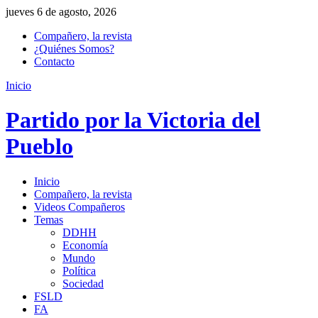
jueves 6 de agosto, 2026
Compañero, la revista
¿Quiénes Somos?
Contacto
Inicio
Partido por la Victoria del
Pueblo
Inicio
Compañero, la revista
Videos Compañeros
Temas
DDHH
Economía
Mundo
Política
Sociedad
FSLD
FA