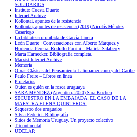
SOLIDARIOS
Instituto Cuesta Duarte
Internet Archive
Kollontai, apuntes de la resistencia
Kollontai, apuntes de resistencia (2019) Nicolás Méndez
Casariego
La biblioteca prohibida de García Linera
León Duarte : Conversaciones con Alberto Márquez y
Hortencia Pereira. Rodolfo Porrini – Mariela Salaberry
Marta Harnecker, Bibliografía completa.
Marxist Internet Archive
Memoria
Obras Clásicas del Pensamiento Latinoamericano y del Caribe
Paulo Freire – Libros en línea
Proletarios
Quien es quién en la rosca uruguaya
SARA MENDEZ (Argentina, 2020) Sara Kochen
SECUESTRO EN LA EMBAJADA. EL CASO DE LA
MAESTRA ELENA QUINTEROS.
Sequestro dos uruguaios
Silvia Federici. Bibliografía
Sitios de Memoria Uruguay. Un proyecto colectivo
Tricontinental
UDELAR