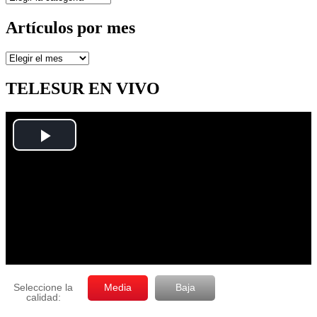
Artículos por mes
Artículos
por
mes
TELESUR EN VIVO