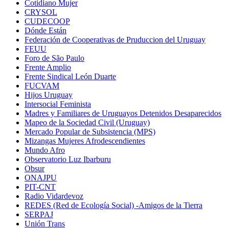
Cotidiano Mujer
CRYSOL
CUDECOOP
Dónde Están
Federación de Cooperativas de Pruduccion del Uruguay
FEUU
Foro de São Paulo
Frente Amplio
Frente Sindical León Duarte
FUCVAM
Hijos Uruguay
Intersocial Feminista
Madres y Familiares de Uruguayos Detenidos Desaparecidos
Mapeo de la Sociedad Civil (Uruguay)
Mercado Popular de Subsistencia (MPS)
Mizangas Mujeres Afrodescendientes
Mundo Afro
Observatorio Luz Ibarburu
Obsur
ONAJPU
PIT-CNT
Radio Vidardevoz
REDES (Red de Ecología Social) -Amigos de la Tierra
SERPAJ
Unión Trans