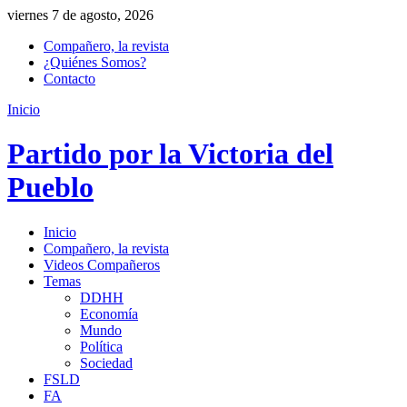
viernes 7 de agosto, 2026
Compañero, la revista
¿Quiénes Somos?
Contacto
Inicio
Partido por la Victoria del
Pueblo
Inicio
Compañero, la revista
Videos Compañeros
Temas
DDHH
Economía
Mundo
Política
Sociedad
FSLD
FA