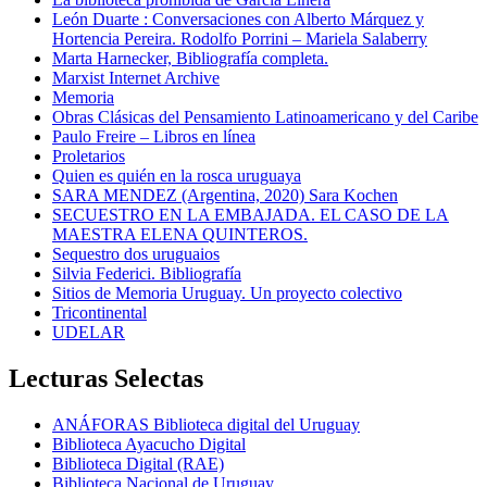
León Duarte : Conversaciones con Alberto Márquez y
Hortencia Pereira. Rodolfo Porrini – Mariela Salaberry
Marta Harnecker, Bibliografía completa.
Marxist Internet Archive
Memoria
Obras Clásicas del Pensamiento Latinoamericano y del Caribe
Paulo Freire – Libros en línea
Proletarios
Quien es quién en la rosca uruguaya
SARA MENDEZ (Argentina, 2020) Sara Kochen
SECUESTRO EN LA EMBAJADA. EL CASO DE LA
MAESTRA ELENA QUINTEROS.
Sequestro dos uruguaios
Silvia Federici. Bibliografía
Sitios de Memoria Uruguay. Un proyecto colectivo
Tricontinental
UDELAR
Lecturas Selectas
ANÁFORAS Biblioteca digital del Uruguay
Biblioteca Ayacucho Digital
Biblioteca Digital (RAE)
Biblioteca Nacional de Uruguay