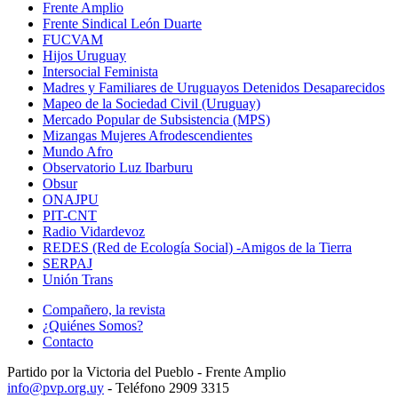
Frente Amplio
Frente Sindical León Duarte
FUCVAM
Hijos Uruguay
Intersocial Feminista
Madres y Familiares de Uruguayos Detenidos Desaparecidos
Mapeo de la Sociedad Civil (Uruguay)
Mercado Popular de Subsistencia (MPS)
Mizangas Mujeres Afrodescendientes
Mundo Afro
Observatorio Luz Ibarburu
Obsur
ONAJPU
PIT-CNT
Radio Vidardevoz
REDES (Red de Ecología Social) -Amigos de la Tierra
SERPAJ
Unión Trans
Compañero, la revista
¿Quiénes Somos?
Contacto
Partido por la Victoria del Pueblo - Frente Amplio
info@pvp.org.uy
- Teléfono 2909 3315