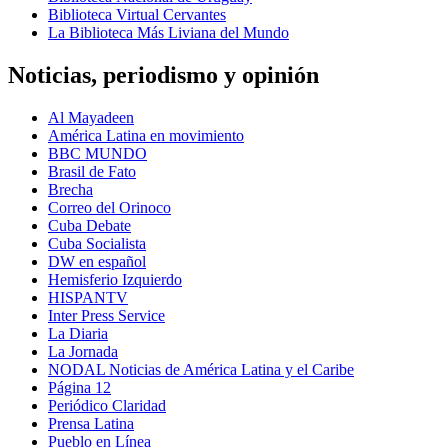
Biblioteca Virtual Cervantes
La Biblioteca Más Liviana del Mundo
Noticias, periodismo y opinión
Al Mayadeen
América Latina en movimiento
BBC MUNDO
Brasil de Fato
Brecha
Correo del Orinoco
Cuba Debate
Cuba Socialista
DW en español
Hemisferio Izquierdo
HISPANTV
Inter Press Service
La Diaria
La Jornada
NODAL Noticias de América Latina y el Caribe
Página 12
Periódico Claridad
Prensa Latina
Pueblo en Línea