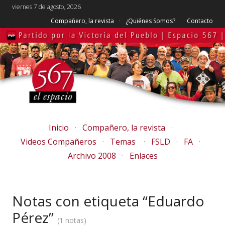
viernes 7 de agosto, 2026
Compañero, la revista
¿Quiénes Somos?
Contacto
Inicio
Compañero, la revista
Videos Compañeros
Temas
FSLD
FA
Archivo 2008
Enlaces
Notas con etiqueta “Eduardo
Pérez”
1 notas