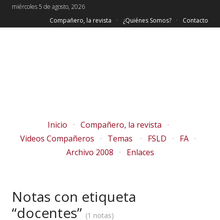
miércoles 5 de agosto, 2026
Compañero, la revista
¿Quiénes Somos?
Contacto
Inicio
Compañero, la revista
Videos Compañeros
Temas
FSLD
FA
Archivo 2008
Enlaces
Notas con etiqueta
“docentes”
1 notas