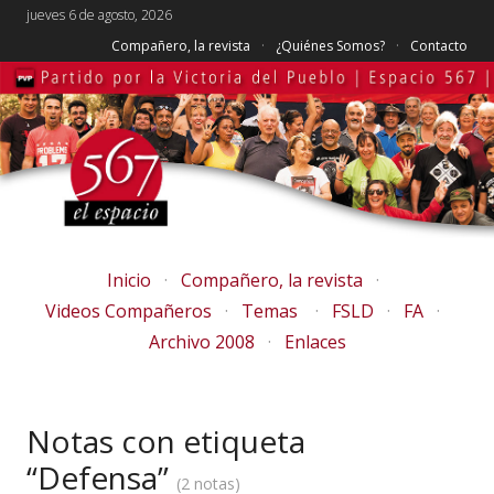
jueves 6 de agosto, 2026
Compañero, la revista
¿Quiénes Somos?
Contacto
Inicio
Compañero, la revista
Videos Compañeros
Temas
FSLD
FA
Archivo 2008
Enlaces
Notas con etiqueta
“Defensa”
2 notas