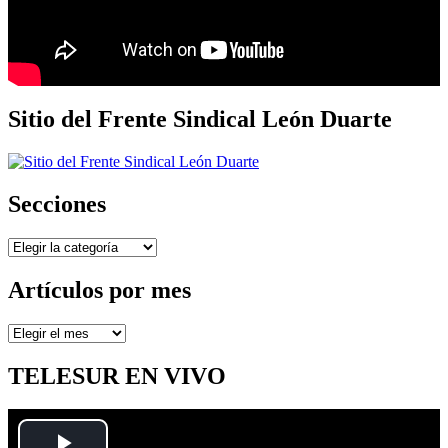
Sitio del Frente Sindical León Duarte
Secciones
Secciones
Artículos por mes
Artículos
por
mes
TELESUR EN VIVO