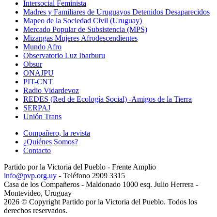
Intersocial Feminista
Madres y Familiares de Uruguayos Detenidos Desaparecidos
Mapeo de la Sociedad Civil (Uruguay)
Mercado Popular de Subsistencia (MPS)
Mizangas Mujeres Afrodescendientes
Mundo Afro
Observatorio Luz Ibarburu
Obsur
ONAJPU
PIT-CNT
Radio Vidardevoz
REDES (Red de Ecología Social) -Amigos de la Tierra
SERPAJ
Unión Trans
Compañero, la revista
¿Quiénes Somos?
Contacto
Partido por la Victoria del Pueblo - Frente Amplio
info@pvp.org.uy
- Teléfono 2909 3315
Casa de los Compañeros - Maldonado 1000 esq. Julio Herrera -
Montevideo, Uruguay
2026 © Copyright Partido por la Victoria del Pueblo. Todos los
derechos reservados.