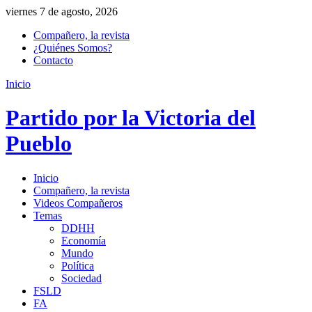
viernes 7 de agosto, 2026
Compañero, la revista
¿Quiénes Somos?
Contacto
Inicio
Partido por la Victoria del
Pueblo
Inicio
Compañero, la revista
Videos Compañeros
Temas
DDHH
Economía
Mundo
Política
Sociedad
FSLD
FA