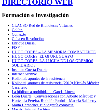
DIRECTORIO WEB
Formación e Investigación
CLACSO Red de Bibliotecas Virtuales
Colibri
Contexto
Cuba en Revolución
Enrique Dussel
FISYP
HUGO CORES – LA MEMORIA COMBATIENTE
HUGO CORES. EL 68 URUGUAYO
HUGO CORES. LA LUCHA DE LOS GREMIOS
SOLIDARIOS
Instituto Cuesta Duarte
Internet Archive
Kollontai, apuntes de la resistencia
Kollontai, apuntes de resistencia (2019) Nicolás Méndez
Casariego
La biblioteca prohibida de García Linera
León Duarte : Conversaciones con Alberto Márquez y
Hortencia Pereira. Rodolfo Porrini – Mariela Salaberry
Marta Harnecker, Bibliografía completa.
Marxist Internet Archive