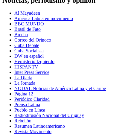
Noticias, periodismo y opinión
Al Mayadeen
América Latina en movimiento
BBC MUNDO
Brasil de Fato
Brecha
Correo del Orinoco
Cuba Debate
Cuba Socialista
DW en español
Hemisferio Izquierdo
HISPANTV
Inter Press Service
La Diaria
La Jornada
NODAL Noticias de América Latina y el Caribe
Página 12
Periódico Claridad
Prensa Latina
Pueblo en Línea
Radiodifusión Nacional del Uruguay
Rebelión
Resumen Latinoamericano
Revista Movimento