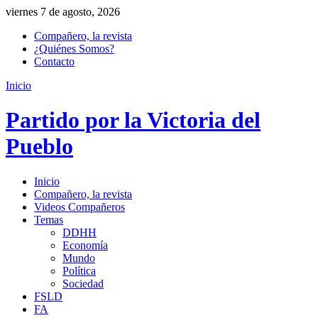
viernes 7 de agosto, 2026
Compañero, la revista
¿Quiénes Somos?
Contacto
Inicio
Partido por la Victoria del
Pueblo
Inicio
Compañero, la revista
Videos Compañeros
Temas
DDHH
Economía
Mundo
Política
Sociedad
FSLD
FA