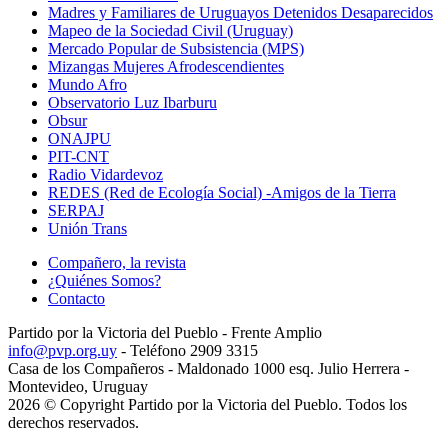
Madres y Familiares de Uruguayos Detenidos Desaparecidos
Mapeo de la Sociedad Civil (Uruguay)
Mercado Popular de Subsistencia (MPS)
Mizangas Mujeres Afrodescendientes
Mundo Afro
Observatorio Luz Ibarburu
Obsur
ONAJPU
PIT-CNT
Radio Vidardevoz
REDES (Red de Ecología Social) -Amigos de la Tierra
SERPAJ
Unión Trans
Compañero, la revista
¿Quiénes Somos?
Contacto
Partido por la Victoria del Pueblo - Frente Amplio
info@pvp.org.uy
- Teléfono 2909 3315
Casa de los Compañeros - Maldonado 1000 esq. Julio Herrera -
Montevideo, Uruguay
2026 © Copyright Partido por la Victoria del Pueblo. Todos los
derechos reservados.