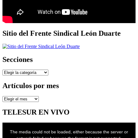
Sitio del Frente Sindical León Duarte
Secciones
Secciones
Artículos por mes
Artículos
por
mes
TELESUR EN VIVO