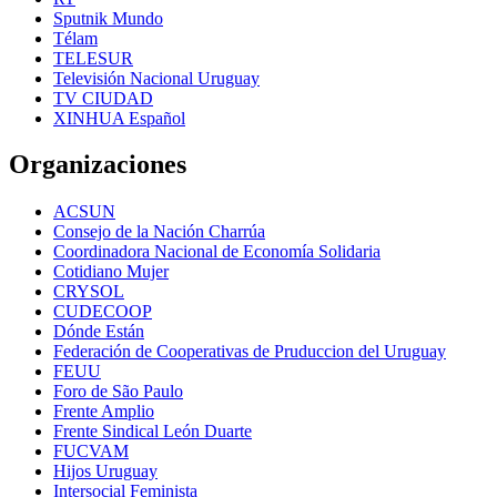
Sputnik Mundo
Télam
TELESUR
Televisión Nacional Uruguay
TV CIUDAD
XINHUA Español
Organizaciones
ACSUN
Consejo de la Nación Charrúa
Coordinadora Nacional de Economía Solidaria
Cotidiano Mujer
CRYSOL
CUDECOOP
Dónde Están
Federación de Cooperativas de Pruduccion del Uruguay
FEUU
Foro de São Paulo
Frente Amplio
Frente Sindical León Duarte
FUCVAM
Hijos Uruguay
Intersocial Feminista