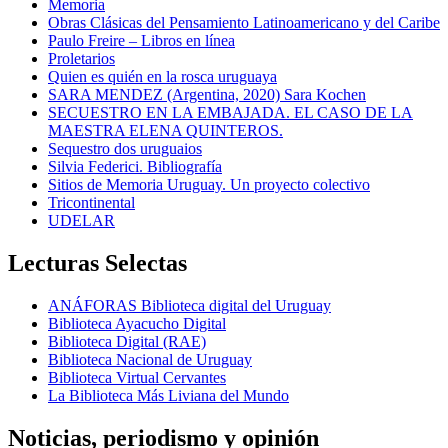
Memoria
Obras Clásicas del Pensamiento Latinoamericano y del Caribe
Paulo Freire – Libros en línea
Proletarios
Quien es quién en la rosca uruguaya
SARA MENDEZ (Argentina, 2020) Sara Kochen
SECUESTRO EN LA EMBAJADA. EL CASO DE LA
MAESTRA ELENA QUINTEROS.
Sequestro dos uruguaios
Silvia Federici. Bibliografía
Sitios de Memoria Uruguay. Un proyecto colectivo
Tricontinental
UDELAR
Lecturas Selectas
ANÁFORAS Biblioteca digital del Uruguay
Biblioteca Ayacucho Digital
Biblioteca Digital (RAE)
Biblioteca Nacional de Uruguay
Biblioteca Virtual Cervantes
La Biblioteca Más Liviana del Mundo
Noticias, periodismo y opinión