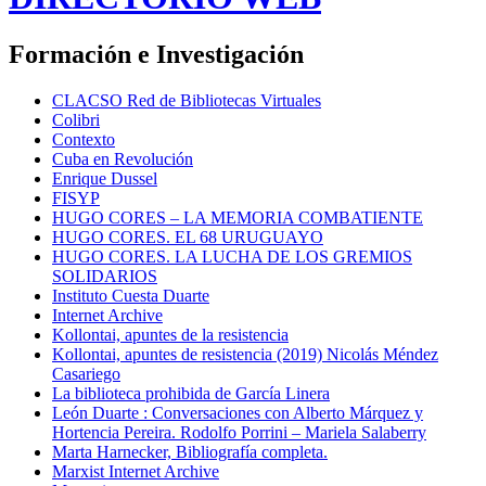
Formación e Investigación
CLACSO Red de Bibliotecas Virtuales
Colibri
Contexto
Cuba en Revolución
Enrique Dussel
FISYP
HUGO CORES – LA MEMORIA COMBATIENTE
HUGO CORES. EL 68 URUGUAYO
HUGO CORES. LA LUCHA DE LOS GREMIOS
SOLIDARIOS
Instituto Cuesta Duarte
Internet Archive
Kollontai, apuntes de la resistencia
Kollontai, apuntes de resistencia (2019) Nicolás Méndez
Casariego
La biblioteca prohibida de García Linera
León Duarte : Conversaciones con Alberto Márquez y
Hortencia Pereira. Rodolfo Porrini – Mariela Salaberry
Marta Harnecker, Bibliografía completa.
Marxist Internet Archive