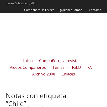
jueves 6 de agosto, 2026
Compañero, la revista
¿Quiénes Somos?
Contacto
Inicio
Compañero, la revista
Videos Compañeros
Temas
FSLD
FA
Archivo 2008
Enlaces
Notas con etiqueta
“Chile”
30 notas