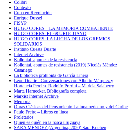
Colibri
Contexto
Cuba en Revolución
Enrique Dussel
FISYP
HUGO CORES – LA MEMORIA COMBATIENTE
HUGO CORES. EL 68 URUGUAYO
HUGO CORES. LA LUCHA DE LOS GREMIOS
SOLIDARIOS
Instituto Cuesta Duarte
Internet Archive
Kollontai, apuntes de la resistencia
Kollontai, apuntes de resistencia (2019) Nicolás Méndez
Casariego
La biblioteca prohibida de García Linera
León Duarte : Conversaciones con Alberto Márquez y
Hortencia Pereira. Rodolfo Porrini – Mariela Salaberry
Marta Harnecker, Bibliografía completa.
Marxist Internet Archive
Memoria
Obras Clásicas del Pensamiento Latinoamericano y del Caribe
Paulo Freire – Libros en línea
Proletarios
Quien es quién en la rosca uruguaya
SARA MENDEZ (Argentina, 2020) Sara Kochen