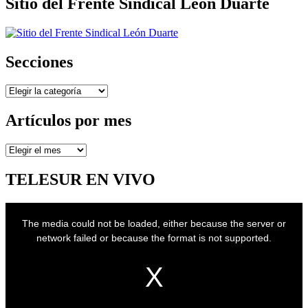
Sitio del Frente Sindical León Duarte
Secciones
Secciones
Artículos por mes
Artículos
por
mes
TELESUR EN VIVO