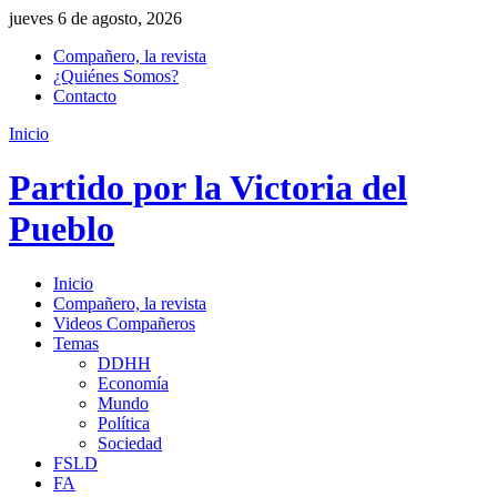
jueves 6 de agosto, 2026
Compañero, la revista
¿Quiénes Somos?
Contacto
Inicio
Partido por la Victoria del
Pueblo
Inicio
Compañero, la revista
Videos Compañeros
Temas
DDHH
Economía
Mundo
Política
Sociedad
FSLD
FA