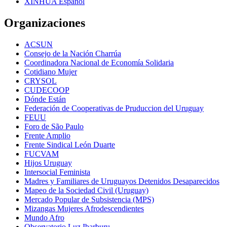
XINHUA Español
Organizaciones
ACSUN
Consejo de la Nación Charrúa
Coordinadora Nacional de Economía Solidaria
Cotidiano Mujer
CRYSOL
CUDECOOP
Dónde Están
Federación de Cooperativas de Pruduccion del Uruguay
FEUU
Foro de São Paulo
Frente Amplio
Frente Sindical León Duarte
FUCVAM
Hijos Uruguay
Intersocial Feminista
Madres y Familiares de Uruguayos Detenidos Desaparecidos
Mapeo de la Sociedad Civil (Uruguay)
Mercado Popular de Subsistencia (MPS)
Mizangas Mujeres Afrodescendientes
Mundo Afro
Observatorio Luz Ibarburu