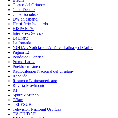
Brecha
Correo del Orinoco
Cuba Debate
Cuba Socialista
DW en español
Hemisferio Izquierdo
HISPANTV
Inter Press Service
La Diaria
La Jornada
NODAL Noticias de América Latina y el Caribe
Página 12
Periódico Claridad
Prensa Latina
Pueblo en Línea
Radiodifusión Nacional del Uruguay
Rebelión
Resumen Latinoamericano
Revista Movimento
RT
Sputnik Mundo
Télam
TELESUR
Televisión Nacional Uruguay
TV CIUDAD