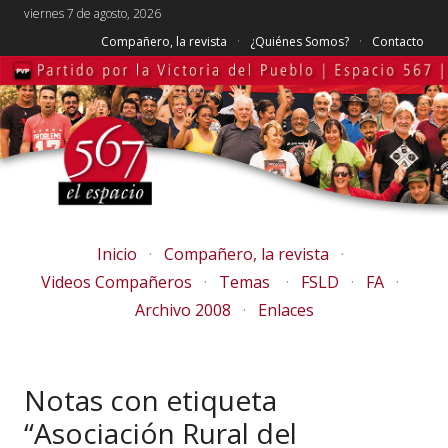
viernes 7 de agosto, 2026
Compañero, la revista
¿Quiénes Somos?
Contacto
Inicio
Compañero, la revista
Videos Compañeros
Temas
FSLD
FA
Archivo 2008
Enlaces
Notas con etiqueta
“Asociación Rural del