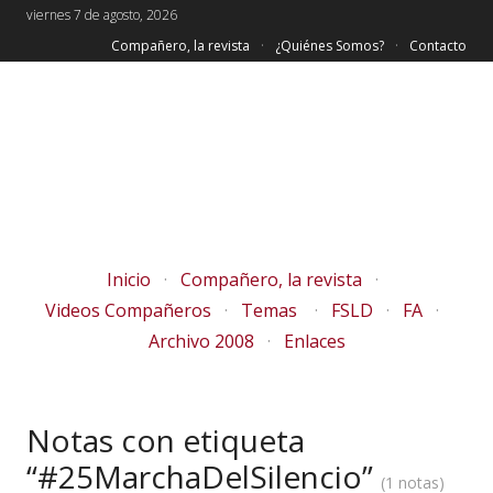
viernes 7 de agosto, 2026
Compañero, la revista
¿Quiénes Somos?
Contacto
Inicio
Compañero, la revista
Videos Compañeros
Temas
FSLD
FA
Archivo 2008
Enlaces
Notas con etiqueta
“#25MarchaDelSilencio”
1 notas