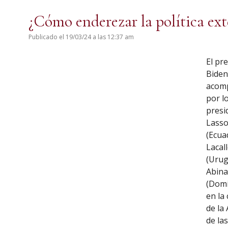
¿Cómo enderezar la política ext
Publicado el 19/03/24 a las 12:37 am
El pr
Bide
acom
por l
presi
Lass
(Ecua
Lacal
(Urug
Abina
(Domi
en la
de la
de la