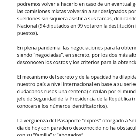
podremos volver a hacerlo en caso de un eventual go
las comisiones mixtas volverán a ser designados po
sueldones sin siquiera asistir a sus tareas, dedicánd
Nacional (94 diputados en 99 votaron la destitución
puestos).
En plena pandemia, las negociaciones para la obte
siendo “negociadas”, en secreto, por los dos más alt
desconocen los costos y los criterios para la obtenci
El mecanismo del secreto y de la opacidad ha dilapi
nuestro país a nivel internacional en base a su seried
ciudadanos rusos una centena) circulan por el mun
jefe de Seguridad de la Presidencia de la República (
conocerse los números identificatorios).
La vergüenza del Pasaporte “exprés” otorgado a Seb
día de hoy con paradero desconocido no ha obstacul
con su “familia” y “abogados”.