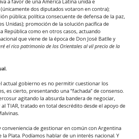
tiva a favor de una América Latina unida e
 (únicamente dos diputados votaron en contra);
ón pública; política consecuente de defensa de la paz,
es Unidas); promoción de la solución pacífica de
 la República como en otros casos, actuando
ional que viene de la época de Don José Batlle y
é el rico patrimonio de los Orientales al vil precio de la
ual.
l actual gobierno es no permitir cuestionar los
s, es cierto, presentando una “fachada” de consenso.
Mercosur agitando la absurda bandera de negociar,
 al TIAR, tratado en total descrédito desde el apoyo de
alvinas.
 conveniencia de gestionar en común con Argentina
e la Plata. Podíamos hablar de un interés nacional. Y