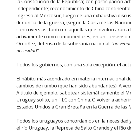
la Constitución de la República) con participación ac
independiente; reconocimiento de China continental
ingreso al Mercosur, luego de una exhaustiva discusi
denuncia de la guerra, (según la Carta de las Nacion
controversias, tanto en aquéllas que involucraran a
activamente como componedores, en un consenso nac
Ordóñez; defensa de la soberanía nacional:
“no vender
necesidad”
.
Todos los gobiernos, con una sola excepción:
el act
El hábito más acendrado en materia internacional de
cambios de rumbo (que han sido abundantes). A vece
A título de ejemplo, sabotear sistemáticamente el 
Uruguay solito, un TLC con China. O volver a adherir
Estados Unidos a Gran Bretaña en la Guerra de las M
Todos los uruguayos concordamos en la necesidad y
el río Uruguay, la Represa de Salto Grande y el Río d