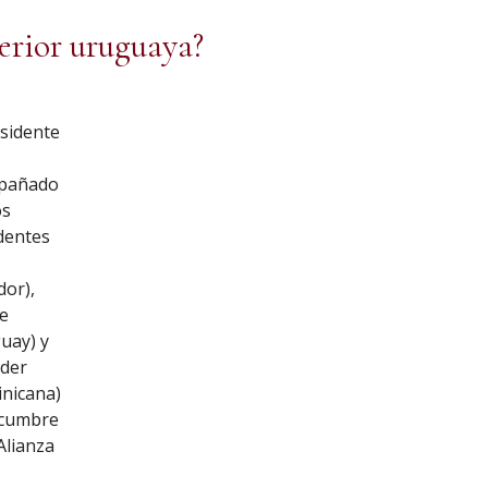
erior uruguaya?
esidente
n
pañado
os
dentes
o
dor),
le
uay) y
der
nicana)
 cumbre
 Alianza
s