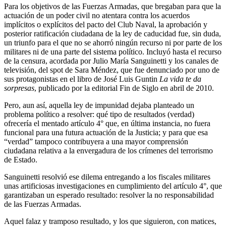
Para los objetivos de las Fuerzas Armadas, que bregaban para que la
actuación de un poder civil no atentara contra los acuerdos
implícitos o explícitos del pacto del Club Naval, la aprobación y
posterior ratificación ciudadana de la ley de caducidad fue, sin duda,
un triunfo para el que no se ahorró ningún recurso ni por parte de los
militares ni de una parte del sistema político. Incluyó hasta el recurso
de la censura, acordada por Julio María Sanguinetti y los canales de
televisión, del spot de Sara Méndez, que fue denunciado por uno de
sus protagonistas en el libro de José Luis Guntin
La vida te da
sorpresas
, publicado por la editorial Fin de Siglo en abril de 2010.
Pero, aun así, aquella ley de impunidad dejaba planteado un
problema político a resolver: qué tipo de resultados (verdad)
ofrecería el mentado artículo 4° que, en última instancia, no fuera
funcional para una futura actuación de la Justicia; y para que esa
“verdad” tampoco contribuyera a una mayor comprensión
ciudadana relativa a la envergadura de los crímenes del terrorismo
de Estado.
Sanguinetti resolvió ese dilema entregando a los fiscales militares
unas artificiosas investigaciones en cumplimiento del artículo 4°, que
garantizaban un esperado resultado: resolver la no responsabilidad
de las Fuerzas Armadas.
Aquel falaz y tramposo resultado, y los que siguieron, con matices,