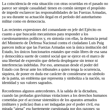
La coincidencia de esta situación con otras ocurridas en el pasado no
parece ser simple casualidad: tienen en común siempre el propósito
de impedir esclarecer las responsabilidades de las Fuerzas Armadas,
ya sea durante su actuación ilegal en el período del autoritarismo
militar como en democracia.
Las recientes expresiones del comandante en jefe del Ejército en
cuanto a que buscarán mecanismos para responder a los
cuestionamientos políticos y, en sintonía con ellas, la denuncia penal
del Ministerio de Defensa Nacional contra el ciudadano Luis Puig
parecen indicar que las Fuerzas Armadas son la única institución del
Estado, los únicos funcionarios estatales que están libres de esa sana
y democrática suerte de control social que se ejerce en el marco de
una libertad de expresión que debería desplegarse sin temor ni
interferencias indebidas. Por eso, amenazan desde el poder del
Estado con llevar ante los tribunales a quien tenga la ocurrencia,
siquiera, de poner en duda ese carácter de considerarse un símbolo
de la patria, un emblema que representa y simboliza a la nación, su
identidad y sus valores sagrados.
Recordemos algunos antecedentes. A la salida de la dictadura,
cuando las probadas gravísimas violaciones a los derechos humanos
cometidas por el accionar sistemático de los aparatos armados
(militares y policías) iban a ser indagadas por el poder civil, esa
mirada “ajena” era fuertemente cuestionada por dos razones: su