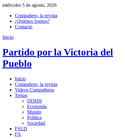
miércoles 5 de agosto, 2026
Compañero, la revista
¿Quiénes Somos?
Contacto
Inicio
Partido por la Victoria del
Pueblo
Inicio
Compañero, la revista
Videos Compañeros
Temas
DDHH
Economía
Mundo
Política
Sociedad
FSLD
FA