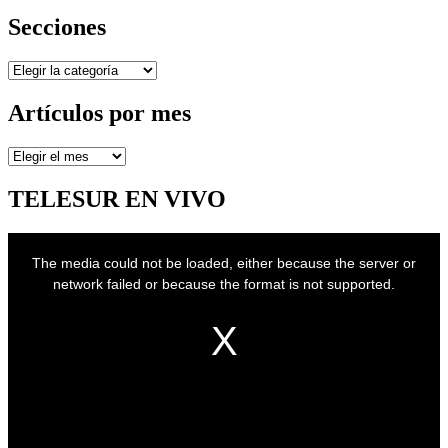
Secciones
Secciones
Artículos por mes
Artículos
por
mes
TELESUR EN VIVO