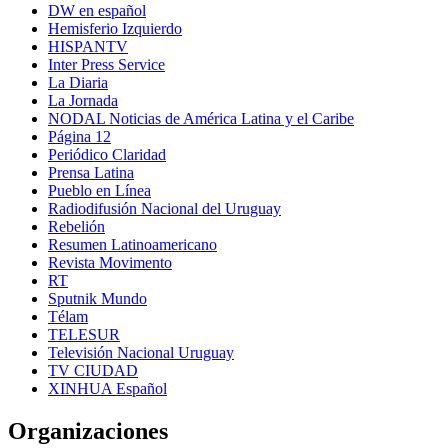
DW en español
Hemisferio Izquierdo
HISPANTV
Inter Press Service
La Diaria
La Jornada
NODAL Noticias de América Latina y el Caribe
Página 12
Periódico Claridad
Prensa Latina
Pueblo en Línea
Radiodifusión Nacional del Uruguay
Rebelión
Resumen Latinoamericano
Revista Movimento
RT
Sputnik Mundo
Télam
TELESUR
Televisión Nacional Uruguay
TV CIUDAD
XINHUA Español
Organizaciones