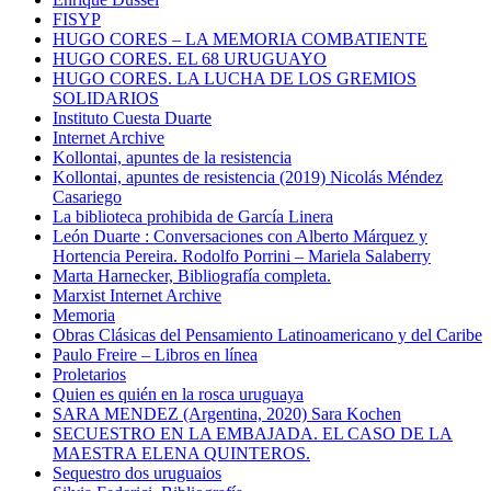
FISYP
HUGO CORES – LA MEMORIA COMBATIENTE
HUGO CORES. EL 68 URUGUAYO
HUGO CORES. LA LUCHA DE LOS GREMIOS
SOLIDARIOS
Instituto Cuesta Duarte
Internet Archive
Kollontai, apuntes de la resistencia
Kollontai, apuntes de resistencia (2019) Nicolás Méndez
Casariego
La biblioteca prohibida de García Linera
León Duarte : Conversaciones con Alberto Márquez y
Hortencia Pereira. Rodolfo Porrini – Mariela Salaberry
Marta Harnecker, Bibliografía completa.
Marxist Internet Archive
Memoria
Obras Clásicas del Pensamiento Latinoamericano y del Caribe
Paulo Freire – Libros en línea
Proletarios
Quien es quién en la rosca uruguaya
SARA MENDEZ (Argentina, 2020) Sara Kochen
SECUESTRO EN LA EMBAJADA. EL CASO DE LA
MAESTRA ELENA QUINTEROS.
Sequestro dos uruguaios