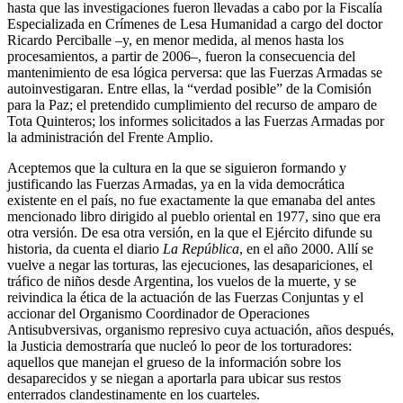
hasta que las investigaciones fueron llevadas a cabo por la Fiscalía
Especializada en Crímenes de Lesa Humanidad a cargo del doctor
Ricardo Perciballe –y, en menor medida, al menos hasta los
procesamientos, a partir de 2006–, fueron la consecuencia del
mantenimiento de esa lógica perversa: que las Fuerzas Armadas se
autoinvestigaran. Entre ellas, la “verdad posible” de la Comisión
para la Paz; el pretendido cumplimiento del recurso de amparo de
Tota Quinteros; los informes solicitados a las Fuerzas Armadas por
la administración del Frente Amplio.
Aceptemos que la cultura en la que se siguieron formando y
justificando las Fuerzas Armadas, ya en la vida democrática
existente en el país, no fue exactamente la que emanaba del antes
mencionado libro dirigido al pueblo oriental en 1977, sino que era
otra versión. De esa otra versión, en la que el Ejército difunde su
historia, da cuenta el diario
La República
, en el año 2000. Allí se
vuelve a negar las torturas, las ejecuciones, las desapariciones, el
tráfico de niños desde Argentina, los vuelos de la muerte, y se
reivindica la ética de la actuación de las Fuerzas Conjuntas y el
accionar del Organismo Coordinador de Operaciones
Antisubversivas, organismo represivo cuya actuación, años después,
la Justicia demostraría que nucleó lo peor de los torturadores:
aquellos que manejan el grueso de la información sobre los
desaparecidos y se niegan a aportarla para ubicar sus restos
enterrados clandestinamente en los cuarteles.