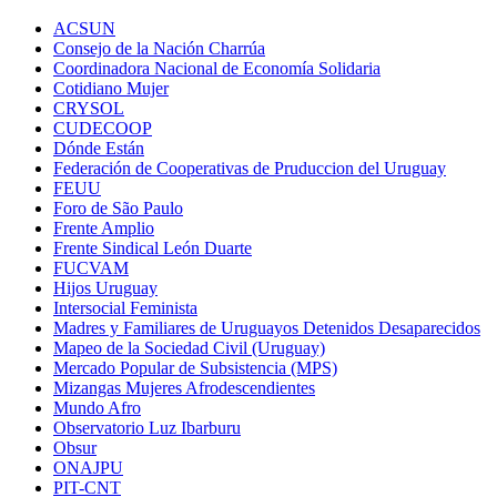
ACSUN
Consejo de la Nación Charrúa
Coordinadora Nacional de Economía Solidaria
Cotidiano Mujer
CRYSOL
CUDECOOP
Dónde Están
Federación de Cooperativas de Pruduccion del Uruguay
FEUU
Foro de São Paulo
Frente Amplio
Frente Sindical León Duarte
FUCVAM
Hijos Uruguay
Intersocial Feminista
Madres y Familiares de Uruguayos Detenidos Desaparecidos
Mapeo de la Sociedad Civil (Uruguay)
Mercado Popular de Subsistencia (MPS)
Mizangas Mujeres Afrodescendientes
Mundo Afro
Observatorio Luz Ibarburu
Obsur
ONAJPU
PIT-CNT