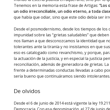
Tenemos en la memoria esta frase de Artigas:
“Los 
un odio irreconciliable, un odio eterno, a toda clas
que había que odiar, sino que este odio debía ser irr
Desde el posmodernismo, desde los tiempos de los 
impunidad sobre las “grietas saludables” que deben
nos llaman a que desconozcamos la identidad que nos
tolerantes ante la tiranía y no insistamos en que su
eso es catalogado como revanchismo, y porque, para 
la actuación de la justicia, y en especial la justicia 
reconciliación, además de generadora de grietas. L
frente a determinadas conductas llevadas a cabo po
sería bueno que continuáramos siendo intolerantes
De olvidos
Desde el 6 de junio de 2014 está vigente la ley 19.21
Democracia. Con esa denominación, el 27 de junio d