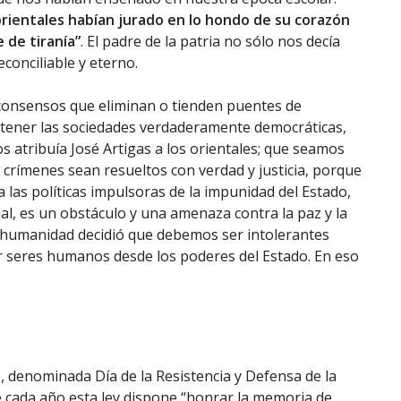
orientales habían jurado en lo hondo de su corazón
e de tiranía”
. El padre de la patria no sólo nos decía
econciliable y eterno.
consensos que eliminan o tienden puentes de
 tener las sociedades verdaderamente democráticas,
 atribuía José Artigas a los orientales; que seamos
s crímenes sean resueltos con verdad y justicia, porque
las políticas impulsoras de la impunidad del Estado,
penal, es un obstáculo y una amenaza contra la paz y la
a humanidad decidió que debemos ser intolerantes
r seres humanos desde los poderes del Estado. En eso
.
1, denominada Día de la Resistencia y Defensa de la
e cada año esta ley dispone “honrar la memoria de