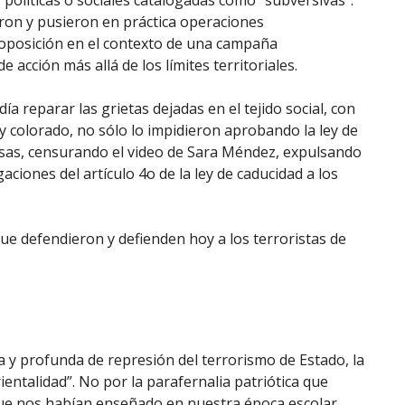
políticas o sociales catalogadas como “subversivas”.
aron y pusieron en práctica operaciones
e oposición en el contexto de una campaña
 acción más allá de los límites territoriales.
ía reparar las grietas dejadas en el tejido social, con
l y colorado, no sólo lo impidieron aprobando la ley de
cosas, censurando el video de Sara Méndez, expulsando
ciones del artículo 4o de la ley de caducidad a los
que defendieron y defienden hoy a los terroristas de
 y profunda de represión del terrorismo de Estado, la
entalidad”. No por la parafernalia patriótica que
que nos habían enseñado en nuestra época escolar.