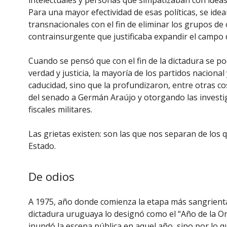
intelectuales y personas que simpatizaban con ideas 
Para una mayor efectividad de esas políticas, se ide
transnacionales con el fin de eliminar los grupos d
contrainsurgente que justificaba expandir el campo de
Cuando se pensó que con el fin de la dictadura se pod
verdad y justicia, la mayoría de los partidos naciona
caducidad, sino que la profundizaron, entre otras 
del senado a Germán Araújo y otorgando las investiga
fiscales militares.
Las grietas existen: son las que nos separan de los 
Estado.
De odios
A 1975, año donde comienza la etapa más sangrienta
dictadura uruguaya lo designó como el “Año de la Ori
inundó la escena pública en aquel año, sino por lo 