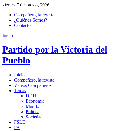
viernes 7 de agosto, 2026
Compañero, la revista
¿Quiénes Somos?
Contacto
Inicio
Partido por la Victoria del
Pueblo
Inicio
Compañero, la revista
Videos Compañeros
Temas
DDHH
Economía
Mundo
Política
Sociedad
FSLD
FA