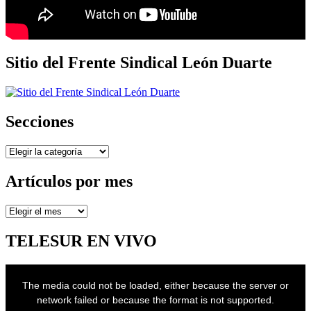
Sitio del Frente Sindical León Duarte
Secciones
Secciones
Artículos por mes
Artículos
por
mes
TELESUR EN VIVO