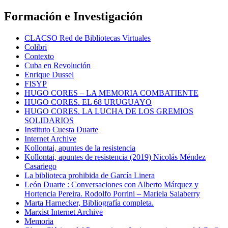
Formación e Investigación
CLACSO Red de Bibliotecas Virtuales
Colibri
Contexto
Cuba en Revolución
Enrique Dussel
FISYP
HUGO CORES – LA MEMORIA COMBATIENTE
HUGO CORES. EL 68 URUGUAYO
HUGO CORES. LA LUCHA DE LOS GREMIOS
SOLIDARIOS
Instituto Cuesta Duarte
Internet Archive
Kollontai, apuntes de la resistencia
Kollontai, apuntes de resistencia (2019) Nicolás Méndez
Casariego
La biblioteca prohibida de García Linera
León Duarte : Conversaciones con Alberto Márquez y
Hortencia Pereira. Rodolfo Porrini – Mariela Salaberry
Marta Harnecker, Bibliografía completa.
Marxist Internet Archive
Memoria