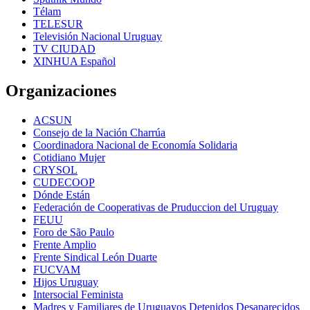
Télam
TELESUR
Televisión Nacional Uruguay
TV CIUDAD
XINHUA Español
Organizaciones
ACSUN
Consejo de la Nación Charrúa
Coordinadora Nacional de Economía Solidaria
Cotidiano Mujer
CRYSOL
CUDECOOP
Dónde Están
Federación de Cooperativas de Pruduccion del Uruguay
FEUU
Foro de São Paulo
Frente Amplio
Frente Sindical León Duarte
FUCVAM
Hijos Uruguay
Intersocial Feminista
Madres y Familiares de Uruguayos Detenidos Desaparecidos