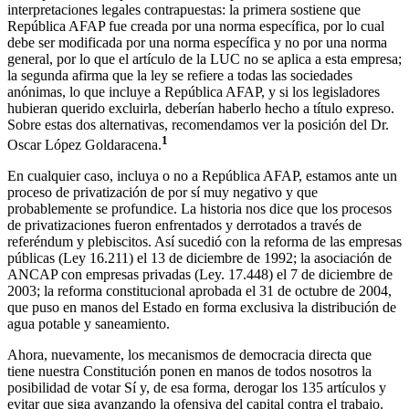
interpretaciones legales contrapuestas: la primera sostiene que
República AFAP fue creada por una norma específica, por lo cual
debe ser modificada por una norma específica y no por una norma
general, por lo que el artículo de la LUC no se aplica a esta empresa;
la segunda afirma que la ley se refiere a todas las sociedades
anónimas, lo que incluye a República AFAP, y si los legisladores
hubieran querido excluirla, deberían haberlo hecho a título expreso.
Sobre estas dos alternativas, recomendamos ver la posición del Dr.
1
Oscar López Goldaracena.
En cualquier caso, incluya o no a República AFAP, estamos ante un
proceso de privatización de por sí muy negativo y que
probablemente se profundice. La historia nos dice que los procesos
de privatizaciones fueron enfrentados y derrotados a través de
referéndum y plebiscitos. Así sucedió con la reforma de las empresas
públicas (Ley 16.211) el 13 de diciembre de 1992; la asociación de
ANCAP con empresas privadas (Ley. 17.448) el 7 de diciembre de
2003; la reforma constitucional aprobada el 31 de octubre de 2004,
que puso en manos del Estado en forma exclusiva la distribución de
agua potable y saneamiento.
Ahora, nuevamente, los mecanismos de democracia directa que
tiene nuestra Constitución ponen en manos de todos nosotros la
posibilidad de votar Sí y, de esa forma, derogar los 135 artículos y
evitar que siga avanzando la ofensiva del capital contra el trabajo.