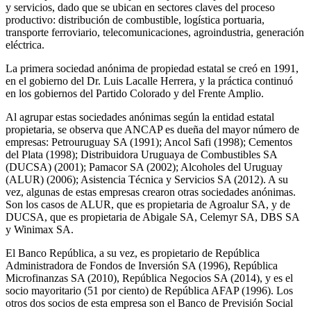
y servicios, dado que se ubican en sectores claves del proceso
productivo: distribución de combustible, logística portuaria,
transporte ferroviario, telecomunicaciones, agroindustria, generación
eléctrica.
La primera sociedad anónima de propiedad estatal se creó en 1991,
en el gobierno del Dr. Luis Lacalle Herrera, y la práctica continuó
en los gobiernos del Partido Colorado y del Frente Amplio.
Al agrupar estas sociedades anónimas según la entidad estatal
propietaria, se observa que ANCAP es dueña del mayor número de
empresas: Petrouruguay SA (1991); Ancol Safi (1998); Cementos
del Plata (1998); Distribuidora Uruguaya de Combustibles SA
(DUCSA) (2001); Pamacor SA (2002); Alcoholes del Uruguay
(ALUR) (2006); Asistencia Técnica y Servicios SA (2012). A su
vez, algunas de estas empresas crearon otras sociedades anónimas.
Son los casos de ALUR, que es propietaria de Agroalur SA, y de
DUCSA, que es propietaria de Abigale SA, Celemyr SA, DBS SA
y Winimax SA.
El Banco República, a su vez, es propietario de República
Administradora de Fondos de Inversión SA (1996), República
Microfinanzas SA (2010), República Negocios SA (2014), y es el
socio mayoritario (51 por ciento) de República AFAP (1996). Los
otros dos socios de esta empresa son el Banco de Previsión Social