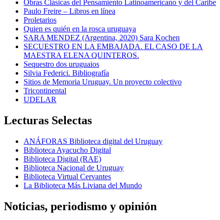
Obras Clásicas del Pensamiento Latinoamericano y del Caribe
Paulo Freire – Libros en línea
Proletarios
Quien es quién en la rosca uruguaya
SARA MENDEZ (Argentina, 2020) Sara Kochen
SECUESTRO EN LA EMBAJADA. EL CASO DE LA
MAESTRA ELENA QUINTEROS.
Sequestro dos uruguaios
Silvia Federici. Bibliografía
Sitios de Memoria Uruguay. Un proyecto colectivo
Tricontinental
UDELAR
Lecturas Selectas
ANÁFORAS Biblioteca digital del Uruguay
Biblioteca Ayacucho Digital
Biblioteca Digital (RAE)
Biblioteca Nacional de Uruguay
Biblioteca Virtual Cervantes
La Biblioteca Más Liviana del Mundo
Noticias, periodismo y opinión