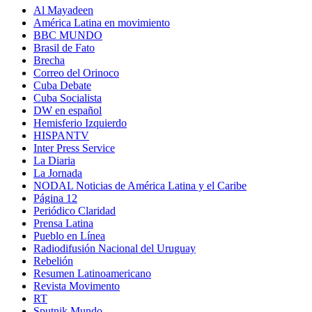
Al Mayadeen
América Latina en movimiento
BBC MUNDO
Brasil de Fato
Brecha
Correo del Orinoco
Cuba Debate
Cuba Socialista
DW en español
Hemisferio Izquierdo
HISPANTV
Inter Press Service
La Diaria
La Jornada
NODAL Noticias de América Latina y el Caribe
Página 12
Periódico Claridad
Prensa Latina
Pueblo en Línea
Radiodifusión Nacional del Uruguay
Rebelión
Resumen Latinoamericano
Revista Movimento
RT
Sputnik Mundo