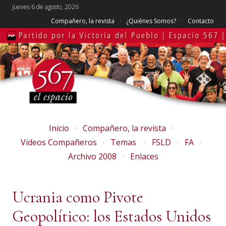
jueves 6 de agosto, 2026
Compañero, la revista
¿Quiénes Somos?
Contacto
Inicio
Compañero, la revista
Videos Compañeros
Temas
FSLD
FA
Archivo 2008
Enlaces
Ucrania como Pivote
Geopolítico: los Estados Unidos