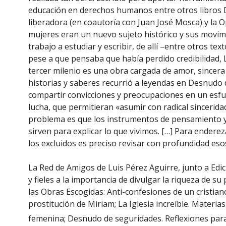
educación en derechos humanos entre otros libros
liberadora (en coautoría con Juan José Mosca) y la 
mujeres eran un nuevo sujeto histórico y sus movim
trabajo a estudiar y escribir, de allí –entre otros te
pese a que pensaba que había perdido credibilidad, L
tercer milenio es una obra cargada de amor, sincera
historias y saberes recurrió a leyendas en Desnud
compartir convicciones y preocupaciones en un esfu
lucha, que permitieran «asumir con radical sinceridad 
problema es que los instrumentos de pensamiento y
sirven para explicar lo que vivimos. […] Para endereza
los excluidos es preciso revisar con profundidad es
La Red de Amigos de Luis Pérez Aguirre, junto a Edici
y fieles a la importancia de divulgar la riqueza de s
las Obras Escogidas: Anti-confesiones de un cristiano
prostitución de Miriam; La Iglesia increíble. Materia
femenina; Desnudo de seguridades. Reflexiones par