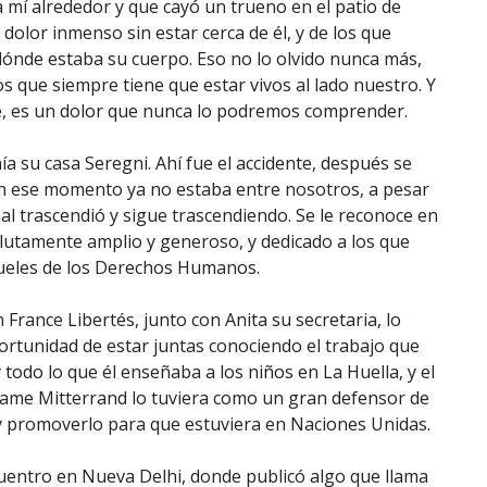
mí alrededor y que cayó un trueno en el patio de
olor inmenso sin estar cerca de él, y de los que
 dónde estaba su cuerpo. Eso no lo olvido nunca más,
 que siempre tiene que estar vivos al lado nuestro. Y
irse, es un dolor que nunca lo podremos comprender.
a su casa Seregni. Ahí fue el accidente, después se
n ese momento ya no estaba entre nosotros, a pesar
al trascendió y sigue trascendiendo. Se le reconoce en
lutamente amplio y generoso, y dedicado a los que
crueles de los Derechos Humanos.
rance Libertés, junto con Anita su secretaria, lo
portunidad de estar juntas conociendo el trabajo que
y todo lo que él enseñaba a los niños en La Huella, y el
adame Mitterrand lo tuviera como un gran defensor de
 y promoverlo para que estuviera en Naciones Unidas.
uentro en Nueva Delhi, donde publicó algo que llama