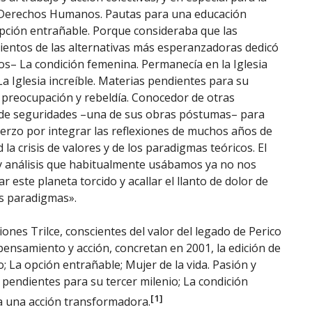
 Derechos Humanos. Pautas para una educación
Opción entrañable. Porque consideraba que las
ientos de las alternativas más esperanzadoras dedicó
xtos– La condición femenina. Permanecía en la Iglesia
a Iglesia increíble. Materias pendientes para su
 preocupación y rebeldía. Conocedor de otras
o de seguridades –una de sus obras póstumas– para
erzo por integrar las reflexiones de muchos años de
la crisis de valores y de los paradigmas teóricos. El
 análisis que habitualmente usábamos ya no nos
r este planeta torcido y acallar el llanto de dolor de
os paradigmas».
ones Trilce, conscientes del valor del legado de Perico
u pensamiento y acción, concretan en 2001, la edición de
; La opción entrañable; Mujer de la vida. Pasión y
s pendientes para su tercer milenio; La condición
[1]
a una acción transformadora.