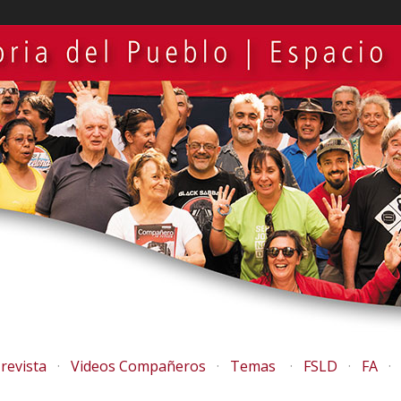
revista
Videos Compañeros
Temas
FSLD
FA