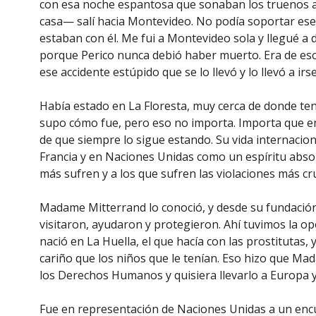
con esa noche espantosa que sonaban los truenos a 
casa— salí hacia Montevideo. No podía soportar ese d
estaban con él. Me fui a Montevideo sola y llegué a
porque Perico nunca debió haber muerto. Era de esos
ese accidente estúpido que se lo llevó y lo llevó a 
Había estado en La Floresta, muy cerca de donde tení
supo cómo fue, pero eso no importa. Importa que e
de que siempre lo sigue estando. Su vida internacion
Francia y en Naciones Unidas como un espíritu abso
más sufren y a los que sufren las violaciones más 
Madame Mitterrand lo conoció, y desde su fundación F
visitaron, ayudaron y protegieron. Ahí tuvimos la o
nació en La Huella, el que hacía con las prostitutas, 
cariño que los niños que le tenían. Eso hizo que M
los Derechos Humanos y quisiera llevarlo a Europa
Fue en representación de Naciones Unidas a un enc