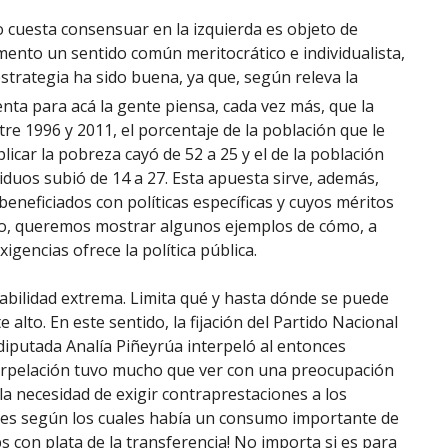
 cuesta consensuar en la izquierda es objeto de
nto un sentido común meritocrático e individualista,
estrategia ha sido buena, ya que, según releva la
nta para acá la gente piensa, cada vez más, que la
tre 1996 y 2011, el porcentaje de la población que le
icar la pobreza cayó de 52 a 25 y el de la población
iduos subió de 14 a 27. Esta apuesta sirve, además,
beneficiados con políticas específicas y cuyos méritos
do, queremos mostrar algunos ejemplos de cómo, a
gencias ofrece la política pública.
rabilidad extrema. Limita qué y hasta dónde se puede
alto. En este sentido, la fijación del Partido Nacional
diputada Analía Piñeyrúa interpeló al entonces
nterpelación tuvo mucho que ver con una preocupación
la necesidad de exigir contraprestaciones a los
mes según los cuales había un consumo importante de
s con plata de la transferencia! No importa si es para