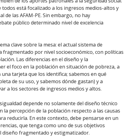
bién de los aportes patronales a la seguridad social.
 todos está focalizado a los ingresos medios-altos y
 al de las AFAM-PE. Sin embargo, no hay
debate público determinado nivel de excelencia
a clave sobre la mesa: el actual sistema de
 fragmentado por nivel socioeconómico, con políticas
ación. Las diferencias en el diseño y la
r el foco en la población en situación de pobreza, a
una tarjeta que los identifica; sabemos en qué
pleta de su uso, y sabemos dónde gastan) y a
yar a los sectores de ingresos medios y altos.
 desigualdad depende no solamente del diseño técnico
 la percepción de la población respecto a las causas
ara reducirla. En este contexto, debe pensarse en un
erencias, que tenga como uno de sus objetivos
ual diseño fragmentado y estigmatizador.