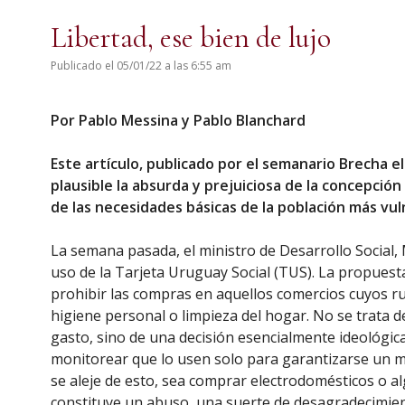
Libertad, ese bien de lujo
Publicado el 05/01/22 a las 6:55 am
Por Pablo Messina y Pablo Blanchard
Este artículo, publicado por el semanario Brecha e
plausible la absurda y prejuiciosa de la concepción
de las necesidades básicas de la población más vul
La semana pasada, el ministro de Desarrollo Social, M
uso de la Tarjeta Uruguay Social (TUS). La propuest
prohibir las compras en aquellos comercios cuyos ru
higiene personal o limpieza del hogar. No se trata d
gasto, sino de una decisión esencialmente ideológica
monitorear que lo usen solo para garantizarse un m
se aleje de esto, sea comprar electrodomésticos o alg
constituye un abuso, una suerte de desagradecimien