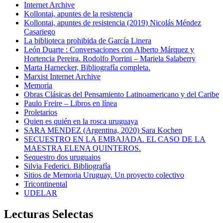
Internet Archive
Kollontai, apuntes de la resistencia
Kollontai, apuntes de resistencia (2019) Nicolás Méndez
Casariego
La biblioteca prohibida de García Linera
León Duarte : Conversaciones con Alberto Márquez y
Hortencia Pereira. Rodolfo Porrini – Mariela Salaberry
Marta Harnecker, Bibliografía completa.
Marxist Internet Archive
Memoria
Obras Clásicas del Pensamiento Latinoamericano y del Caribe
Paulo Freire – Libros en línea
Proletarios
Quien es quién en la rosca uruguaya
SARA MENDEZ (Argentina, 2020) Sara Kochen
SECUESTRO EN LA EMBAJADA. EL CASO DE LA
MAESTRA ELENA QUINTEROS.
Sequestro dos uruguaios
Silvia Federici. Bibliografía
Sitios de Memoria Uruguay. Un proyecto colectivo
Tricontinental
UDELAR
Lecturas Selectas