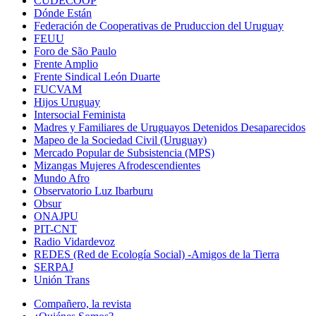
CUDECOOP
Dónde Están
Federación de Cooperativas de Pruduccion del Uruguay
FEUU
Foro de São Paulo
Frente Amplio
Frente Sindical León Duarte
FUCVAM
Hijos Uruguay
Intersocial Feminista
Madres y Familiares de Uruguayos Detenidos Desaparecidos
Mapeo de la Sociedad Civil (Uruguay)
Mercado Popular de Subsistencia (MPS)
Mizangas Mujeres Afrodescendientes
Mundo Afro
Observatorio Luz Ibarburu
Obsur
ONAJPU
PIT-CNT
Radio Vidardevoz
REDES (Red de Ecología Social) -Amigos de la Tierra
SERPAJ
Unión Trans
Compañero, la revista