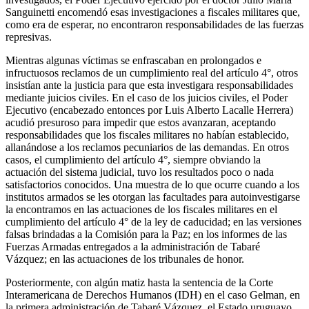
Sanguinetti encomendó esas investigaciones a fiscales militares que,
como era de esperar, no encontraron responsabilidades de las fuerzas
represivas.
Mientras algunas víctimas se enfrascaban en prolongados e
infructuosos reclamos de un cumplimiento real del artículo 4°, otros
insistían ante la justicia para que esta investigara responsabilidades
mediante juicios civiles. En el caso de los juicios civiles, el Poder
Ejecutivo (encabezado entonces por Luis Alberto Lacalle Herrera)
acudió presuroso para impedir que estos avanzaran, aceptando
responsabilidades que los fiscales militares no habían establecido,
allanándose a los reclamos pecuniarios de las demandas. En otros
casos, el cumplimiento del artículo 4°, siempre obviando la
actuación del sistema judicial, tuvo los resultados poco o nada
satisfactorios conocidos. Una muestra de lo que ocurre cuando a los
institutos armados se les otorgan las facultades para autoinvestigarse
la encontramos en las actuaciones de los fiscales militares en el
cumplimiento del artículo 4° de la ley de caducidad; en las versiones
falsas brindadas a la Comisión para la Paz; en los informes de las
Fuerzas Armadas entregados a la administración de Tabaré
Vázquez; en las actuaciones de los tribunales de honor.
Posteriormente, con algún matiz hasta la sentencia de la Corte
Interamericana de Derechos Humanos (IDH) en el caso Gelman, en
la primera administración de Tabaré Vázquez, el Estado uruguayo