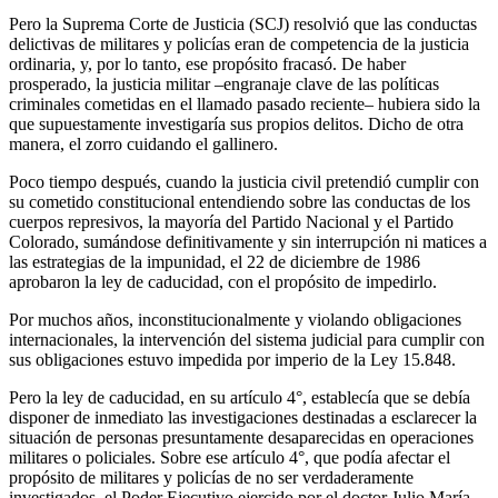
Pero la Suprema Corte de Justicia (SCJ) resolvió que las conductas
delictivas de militares y policías eran de competencia de la justicia
ordinaria, y, por lo tanto, ese propósito fracasó. De haber
prosperado, la justicia militar –engranaje clave de las políticas
criminales cometidas en el llamado pasado reciente– hubiera sido la
que supuestamente investigaría sus propios delitos. Dicho de otra
manera, el zorro cuidando el gallinero.
Poco tiempo después, cuando la justicia civil pretendió cumplir con
su cometido constitucional entendiendo sobre las conductas de los
cuerpos represivos, la mayoría del Partido Nacional y el Partido
Colorado, sumándose definitivamente y sin interrupción ni matices a
las estrategias de la impunidad, el 22 de diciembre de 1986
aprobaron la ley de caducidad, con el propósito de impedirlo.
Por muchos años, inconstitucionalmente y violando obligaciones
internacionales, la intervención del sistema judicial para cumplir con
sus obligaciones estuvo impedida por imperio de la Ley 15.848.
Pero la ley de caducidad, en su artículo 4°, establecía que se debía
disponer de inmediato las investigaciones destinadas a esclarecer la
situación de personas presuntamente desaparecidas en operaciones
militares o policiales. Sobre ese artículo 4°, que podía afectar el
propósito de militares y policías de no ser verdaderamente
investigados, el Poder Ejecutivo ejercido por el doctor Julio María