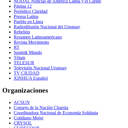
NODAL Noticias de América Latina y el Caribe
Página 12
Periódico Claridad
Prensa Latina
Pueblo en Línea
Radiodifusión Nacional del Uruguay
Rebelión
Resumen Latinoamericano
Revista Movimento
RT
Sputnik Mundo
Télam
TELESUR
Televisión Nacional Uruguay
TV CIUDAD
XINHUA Español
Organizaciones
ACSUN
Consejo de la Nación Charrúa
Coordinadora Nacional de Economía Solidaria
Cotidiano Mujer
CRYSOL