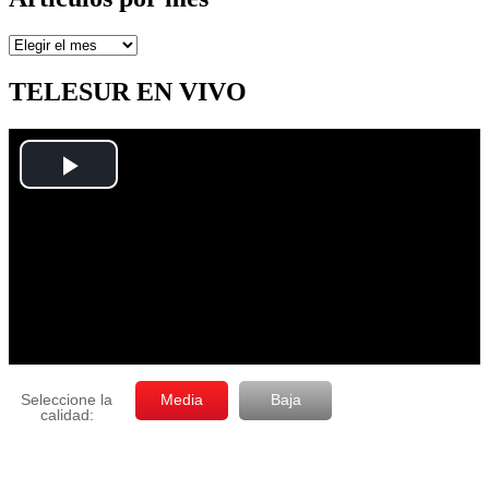
Artículos
por
mes
TELESUR EN VIVO