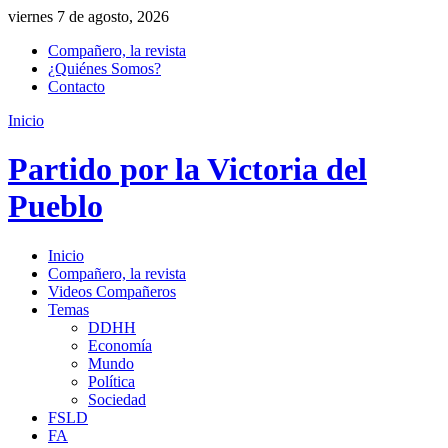
viernes 7 de agosto, 2026
Compañero, la revista
¿Quiénes Somos?
Contacto
Inicio
Partido por la Victoria del
Pueblo
Inicio
Compañero, la revista
Videos Compañeros
Temas
DDHH
Economía
Mundo
Política
Sociedad
FSLD
FA