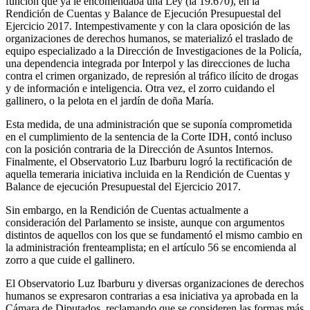
función que ya le encomendaba una Ley (la 19.670), en la
Rendición de Cuentas y Balance de Ejecución Presupuestal del
Ejercicio 2017. Intempestivamente y con la clara oposición de las
organizaciones de derechos humanos, se materializó el traslado de
equipo especializado a la Dirección de Investigaciones de la Policía,
una dependencia integrada por Interpol y las direcciones de lucha
contra el crimen organizado, de represión al tráfico ilícito de drogas
y de información e inteligencia. Otra vez, el zorro cuidando el
gallinero, o la pelota en el jardín de doña María.
Esta medida, de una administración que se suponía comprometida
en el cumplimiento de la sentencia de la Corte IDH, contó incluso
con la posición contraria de la Dirección de Asuntos Internos.
Finalmente, el Observatorio Luz Ibarburu logró la rectificación de
aquella temeraria iniciativa incluida en la Rendición de Cuentas y
Balance de ejecución Presupuestal del Ejercicio 2017.
Sin embargo, en la Rendición de Cuentas actualmente a
consideración del Parlamento se insiste, aunque con argumentos
distintos de aquellos con los que se fundamentó el mismo cambio en
la administración frenteamplista; en el artículo 56 se encomienda al
zorro a que cuide el gallinero.
El Observatorio Luz Ibarburu y diversas organizaciones de derechos
humanos se expresaron contrarias a esa iniciativa ya aprobada en la
Cámara de Diputados, reclamando que se consideren las formas más