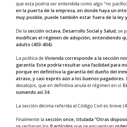
que esta podría ser entendida como algo “no pacífico
en la puerta de la empresa, en donde haya un inter
muy posible, puede también estar fuera de la ley y 
De la
sección octava
,
Desarrollo Social y Salud
, se 
modifican el régimen de adopción, entendiendo qu
adulto (403-404)
.
La política de
Vivienda corresponde a la sección n
garantía
.
Este podría resultar una facilidad para i
porque en definitiva la garantía del dueño del inmu
atraso, y casi exprés aún a los buenos pagadores.
P
desalojos, que en definitiva anula el régimen en sí.
E
sumando así 34.
La sección décima referida al Código Civil es breve 
Finalmente la
sección once, titulada “Otras disposici
se rechazan los
9 artículos
que se encuentran
orden