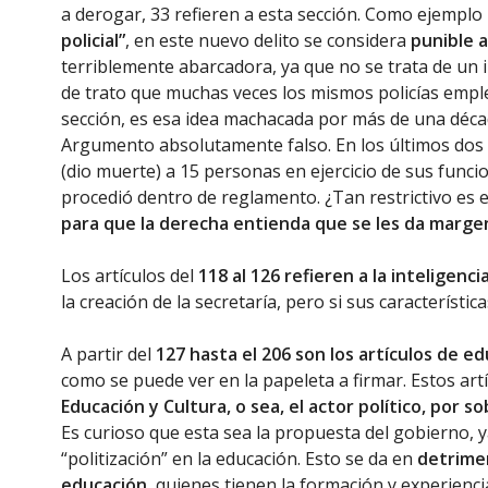
a derogar, 33 refieren a esta sección. Como ejemp
policial”
, en este nuevo delito se considera
punible a
terriblemente abarcadora, ya que no se trata de un 
de trato que muchas veces los mismos policías empl
sección, es esa idea machacada por más de una décad
Argumento absolutamente falso. En los últimos dos 
(dio muerte) a 15 personas en ejercicio de sus func
procedió dentro de reglamento. ¿Tan restrictivo es
para que la derecha entienda que se les da margen
Los artículos del
118 al 126 refieren a la inteligenc
la creación de la secretaría, pero si sus característica
A partir del
127 hasta el 206 son los artículos de e
como se puede ver en la papeleta a firmar. Estos art
Educación y Cultura, o sea, el actor político, por 
Es curioso que esta sea la propuesta del gobierno, 
“politización” en la educación. Esto se da en
detrimen
educación
, quienes tienen la formación y experien