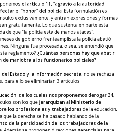
lo ponemos
el artículo 11, “agravio a la autoridad
fectar el “honor” del policía
. Esta formulación es
insulto exclusivamente, y entran expresiones y formas
ean gratuitamente. Lo que sustenta en parte esta
a de que “la policía esta de manos atadas”.
meses de gobierno frenteamplista la policía abatió
iones. Ninguna fue procesada, o sea, se entendió que
 este reglamento?
¿Cuántas personas hay que abatir
 de maniobra a los funcionarios policiales?
ia del Estado y la información secreta
, no se rechaza
s, para ello se eliminarían 3 artículos.
ducación
,
de los cuales nos proponemos derogar 34
,
ículos son los que
jerarquizan al Ministerio de
sobre los profesionales y trabajadores
de la educación.
ya que la derecha se ha pasado hablando de la
to de la participación de los trabajadores de la
cia. Además se proponen direcciones gerenciales para