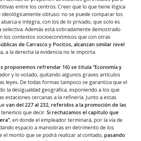
itivas entre los centros. Creer que lo que tiene lógica
 ideológicamente obtuso: no se puede comparar los
 abarca e integra, con los de lo privado, que solo es
a selectiva. Además está sobradamente demostrado
on los contextos socioeconómicos que con otras
úblicas de Carrasco y Pocitos, alcanzan similar nivel
, a la derecha la evidencia no le importa.
les proponemos refrendar 16) se titula “Economía y
ador y lo votado, quitando algunos graves artículos
as leyes. De todas formas tampoco se garantiza que el
ado la desigualdad geográfica, exponiendo a los que
s estaciones cercanas a la refinería. Junto a estas
que
van del 227 al 232
,
referidos a la promoción de las
a tenemos que decir.
Si rechazamos el capítulo que
era”
, en donde el empleador terminará, por la vía de
, dando espacio a maniobras en detrimento de los
 el monto que se podrá realizar al contado,
pasando