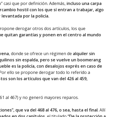
” casi que por definición. Además,
incluso una carpa
cambio hostil con los que sí entran a trabajar, algo
levantada por la policía.
propone derogar otros dos artículos, los que
e quitan garantías y ponen en el centro al mundo
ovena
, donde se ofrece un régimen de
alquiler sin
nquilinos sin espalda, pero se vuelve un boomerang
eble es la policía, con desalojos exprés en caso de
or ello se propone derogar todo lo referido a
stos son los artículos que van del 426 al 459,
(461 al 467) y no generó mayores reparos.
ones”, que va del 468 al 476, o sea, hasta el final
. Allí
ados en dos capítulos
, el titulado
“De la protección a