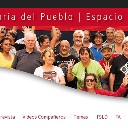
revista
Videos Compañeros
Temas
FSLD
FA