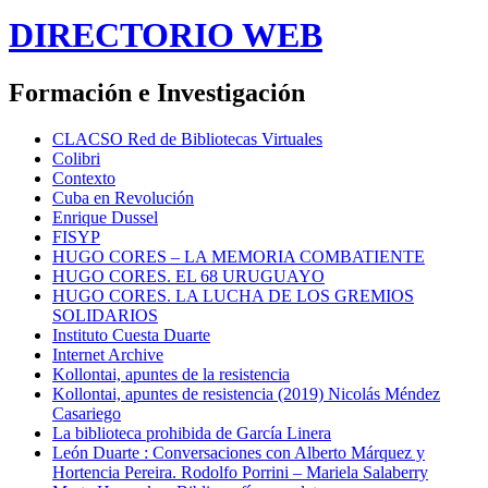
DIRECTORIO WEB
Formación e Investigación
CLACSO Red de Bibliotecas Virtuales
Colibri
Contexto
Cuba en Revolución
Enrique Dussel
FISYP
HUGO CORES – LA MEMORIA COMBATIENTE
HUGO CORES. EL 68 URUGUAYO
HUGO CORES. LA LUCHA DE LOS GREMIOS
SOLIDARIOS
Instituto Cuesta Duarte
Internet Archive
Kollontai, apuntes de la resistencia
Kollontai, apuntes de resistencia (2019) Nicolás Méndez
Casariego
La biblioteca prohibida de García Linera
León Duarte : Conversaciones con Alberto Márquez y
Hortencia Pereira. Rodolfo Porrini – Mariela Salaberry