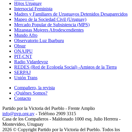
Hijos Uruguay
Intersocial Feminista
Madres y Familiares de Uruguayos Detenidos Desaparecidos
Mapeo de la Sociedad Civil (Uruguay)
Mercado Popular de Subsistencia (MPS)
Mizangas Mujeres Afrodescendientes
Mundo Afro
Observatorio Luz Ibarburu
Obsur
ONAJPU
PIT-CNT
Radio Vidardevoz
REDES (Red de Ecología Social) -Amigos de la Tierra
SERPAJ
Unión Trans
Compañero, la revista
¿Quiénes Somos?
Contacto
Partido por la Victoria del Pueblo - Frente Amplio
info@pvp.org.uy
- Teléfono 2909 3315
Casa de los Compañeros - Maldonado 1000 esq. Julio Herrera -
Montevideo, Uruguay
2026 © Copyright Partido por la Victoria del Pueblo. Todos los