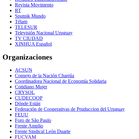
Revista Movimento
RT
Sputnik Mundo
Télam
TELESUR
Televisión Nacional Uruguay
TV CIUDAD
XINHUA Español
Organizaciones
ACSUN
Consejo de la Nación Charrúa
Coordinadora Nacional de Economía Solidaria
Cotidiano Mujer
CRYSOL
CUDECOOP
Dónde Están
Federación de Cooperativas de Pruduccion del Uruguay
FEUU
Foro de São Paulo
Frente Amplio
Frente Sindical León Duarte
FUCVAM