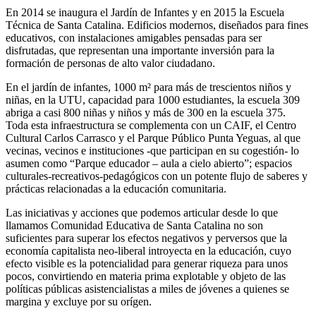
En 2014 se inaugura el Jardín de Infantes y en 2015 la Escuela
Técnica de Santa Catalina. Edificios modernos, diseñados para fines
educativos, con instalaciones amigables pensadas para ser
disfrutadas, que representan una importante inversión para la
formación de personas de alto valor ciudadano.
En el jardín de infantes, 1000 m² para más de trescientos niños y
niñas, en la UTU, capacidad para 1000 estudiantes, la escuela 309
abriga a casi 800 niñas y niños y más de 300 en la escuela 375.
Toda esta infraestructura se complementa con un CAIF, el Centro
Cultural Carlos Carrasco y el Parque Público Punta Yeguas, al que
vecinas, vecinos e instituciones -que participan en su cogestión- lo
asumen como “Parque educador – aula a cielo abierto”; espacios
culturales-recreativos-pedagógicos con un potente flujo de saberes y
prácticas relacionadas a la educación comunitaria.
Las iniciativas y acciones que podemos articular desde lo que
llamamos Comunidad Educativa de Santa Catalina no son
suficientes para superar los efectos negativos y perversos que la
economía capitalista neo-liberal introyecta en la educación, cuyo
efecto visible es la potencialidad para generar riqueza para unos
pocos, convirtiendo en materia prima explotable y objeto de las
políticas públicas asistencialistas a miles de jóvenes a quienes se
margina y excluye por su orígen.