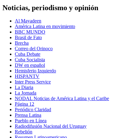
Noticias, periodismo y opinión
Al Mayadeen
América Latina en movimiento
BBC MUNDO
Brasil de Fato
Brecha
Correo del Orinoco
Cuba Debate
Cuba Socialista
DW en español
Hemisferio Izquierdo
HISPANTV
Inter Press Service
La Diaria
La Jornada
NODAL Noticias de América Latina y el Caribe
Página 12
Periódico Claridad
Prensa Latina
Pueblo en Línea
Radiodifusión Nacional del Uruguay
Rebelión
Resumen Latinoamericano