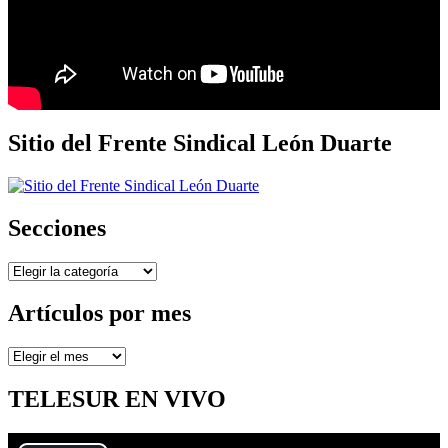
Sitio del Frente Sindical León Duarte
Secciones
Secciones
Artículos por mes
Artículos
por
mes
TELESUR EN VIVO