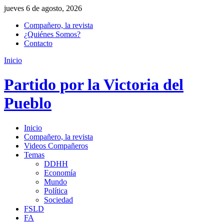
jueves 6 de agosto, 2026
Compañero, la revista
¿Quiénes Somos?
Contacto
Inicio
Partido por la Victoria del
Pueblo
Inicio
Compañero, la revista
Videos Compañeros
Temas
DDHH
Economía
Mundo
Política
Sociedad
FSLD
FA