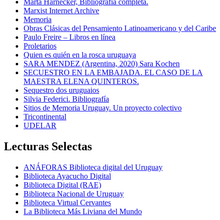
Marta Harnecker, Bibliografía completa.
Marxist Internet Archive
Memoria
Obras Clásicas del Pensamiento Latinoamericano y del Caribe
Paulo Freire – Libros en línea
Proletarios
Quien es quién en la rosca uruguaya
SARA MENDEZ (Argentina, 2020) Sara Kochen
SECUESTRO EN LA EMBAJADA. EL CASO DE LA
MAESTRA ELENA QUINTEROS.
Sequestro dos uruguaios
Silvia Federici. Bibliografía
Sitios de Memoria Uruguay. Un proyecto colectivo
Tricontinental
UDELAR
Lecturas Selectas
ANÁFORAS Biblioteca digital del Uruguay
Biblioteca Ayacucho Digital
Biblioteca Digital (RAE)
Biblioteca Nacional de Uruguay
Biblioteca Virtual Cervantes
La Biblioteca Más Liviana del Mundo