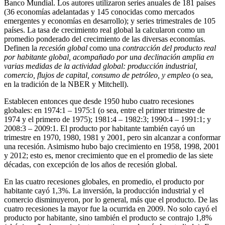
Banco Mundial. Los autores utilizaron series anuales de 181 países
(36 economías adelantadas y 145 conocidas como mercados
emergentes y economías en desarrollo); y series trimestrales de 105
países. La tasa de crecimiento real global la calcularon como un
promedio ponderado del crecimiento de las diversas economías.
Definen la
recesión global
como una
contracción del producto real
por habitante global, acompañado por una declinación amplia en
varias medidas de la actividad global: producción industrial,
comercio, flujos de capital, consumo de petróleo, y empleo
(o sea,
en la tradición de la NBER y Mitchell).
Establecen entonces que desde 1950 hubo cuatro recesiones
globales: en 1974:1 – 1975:1 (o sea, entre el primer trimestre de
1974 y el primero de 1975); 1981:4 – 1982:3; 1990:4 – 1991:1; y
2008:3 – 2009:1. El producto por habitante también cayó un
trimestre en 1970, 1980, 1981 y 2001, pero sin alcanzar a conformar
una recesión. Asimismo hubo bajo crecimiento en 1958, 1998, 2001
y 2012; esto es, menor crecimiento que en el promedio de las siete
décadas, con excepción de los años de recesión global.
En las cuatro recesiones globales, en promedio, el producto por
habitante cayó 1,3%. La inversión, la producción industrial y el
comercio disminuyeron, por lo general, más que el producto. De las
cuatro recesiones la mayor fue la ocurrida en 2009. No solo cayó el
producto por habitante, sino también el producto se contrajo 1,8%