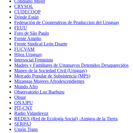
Cotidiano Mujer
CRYSOL
CUDECOOP
Dónde Están
Federación de Cooperativas de Pruduccion del Uruguay
FEUU
Foro de São Paulo
Frente Amplio
Frente Sindical León Duarte
FUCVAM
Hijos Uruguay
Intersocial Feminista
Madres y Familiares de Uruguayos Detenidos Desaparecidos
Mapeo de la Sociedad Civil (Uruguay)
Mercado Popular de Subsistencia (MPS)
Mizangas Mujeres Afrodescendientes
Mundo Afro
Observatorio Luz Ibarburu
Obsur
ONAJPU
PIT-CNT
Radio Vidardevoz
REDES (Red de Ecología Social) -Amigos de la Tierra
SERPAJ
Unión Trans