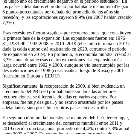
(el único año de crecimiento negativo en el período estudiado). En
los países adelantados el producto por habitante disminuyó 4% (son
6 puntos porcentuales por debajo del promedio de los años sin
recesión), y las exportaciones cayeron 9,9% (en 2007 habían crecido
7,3%).
Esas recesiones fueron seguidas por recuperaciones, que constituyen
la primera fase de la expansión. Las expansiones fueron en: 1976-
81; 1983-90: 1992-2008: y 2010 -2019 (el estudio termina en 2019;
dada la caída que se está registrando en 2020, cerramos el período
de expansión en 2019). En promedio, la economía mundial creció al
3,3% anual durante esas cuatro expansiones. La expansión más
larga ocurrió entre 1992 y 2008, aunque se vio interrumpida por las
desaceleraciones de 1998 (crisis asiática, luego de Rusia) y 2001
(recesión en Europa y EEUU).
Significativamente, la recuperación de 2009, si bien evidencia un
crecimiento del PBI real por habitante similar a las anteriores
recuperaciones, se diferencia de ellas en varios aspectos. Por
empezar, fue muy desigual, y no estuvo arrastrada por los países
adelantados, sino por China y otros países en desarrollo.
En segundo término, la inversión se mantuvo débil. En tercer lugar,
se desaceleró el crecimiento del comercio mundial: entre 2011 y
2019 creció a una tasa anual promedio del 4,4%, contra 7,3% anual
entre 2002 y 2007. En cuarto lugar, cayeron los precios de las