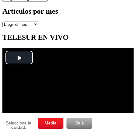
Artículos por mes
Artículos
por
mes
TELESUR EN VIVO