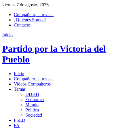
viernes 7 de agosto, 2026
Compañero, la revista
¿Quiénes Somos?
Contacto
Inicio
Partido por la Victoria del
Pueblo
Inicio
Compañero, la revista
Videos Compañeros
Temas
DDHH
Economía
Mundo
Política
Sociedad
FSLD
FA