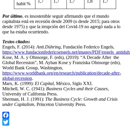
1,7
1,7
1,7
1,8
1,7
habit %
Por último
, es insostenible seguir afirmando que el mundo
capitalista está en recesión desde 2009 (o desde 2015; para otros
desde 1975) y que la irrupción del Covid-19 no agregó nada a lo
que ha estaba ocurriendo.
Textos citados
:
Engels, F. (2014):
Anti.Dühring
, Fundación Federico Engels,
https://www.fundacionfedericoengels.net/images/PDF/engels_antiduhr
Kose, M. A. y Ohnsorge, F. (eds), (2019): “A Decade After the
Global Recession”, M. Ayhan Kose y Franziska Ohnsorge (eds),
World Bank Group, Washington,
https://www.worldbank.org/en/research/publication/decade-after-
global-recession
.
Marx, K. (1999):
El Capital
, México, Siglo XXI.
Mitchell, W. C. (1941):
Business Cycles and their Causes
,
University of California Press.
Sherman, H. J. (1991):
The Business Cycle: Growth and Crisis
under Capitalism
, Princeton University Press.
Facebook
Twitter