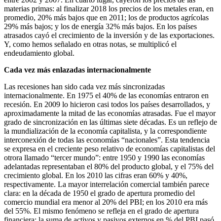
materias primas: al finalizar 2018 los precios de los metales eran, en
promedio, 20% más bajos que en 2011; los de productos agrícolas
29% más bajos; y los de energía 32% más bajos. En los países
atrasados cayó el crecimiento de la inversión y de las exportaciones.
Y, como hemos señalado en otras notas, se multiplicó el
endeudamiento global.
Cada vez más enlazadas internacionalmente
Las recesiones han sido cada vez más sincronizadas
internacionalmente. En 1975 el 40% de las economías entraron en
recesión. En 2009 lo hicieron casi todos los países desarrollados, y
aproximadamente la mitad de las economías atrasadas. Fue el mayor
grado de sincronización en las últimas siete décadas. Es un reflejo de
la mundialización de la economía capitalista, y la correspondiente
interconexión de todas las economías “nacionales”. Esta tendencia
se expresa en el creciente peso relativo de economías capitalistas del
otrora llamado “tercer mundo”: entre 1950 y 1990 las economías
adelantadas representaban el 80% del producto global, y el 75% del
crecimiento global. En los 2010 las cifras eran 60% y 40%,
respectivamente. La mayor interrelación comercial también parece
clara: en la década de 1950 el grado de apertura promedio del
comercio mundial era menor al 20% del PBI; en los 2010 era más
del 55%. El mismo fenómeno se refleja en el grado de apertura
financiera: la suma de activos y pasivos externos en % del PBI pasó