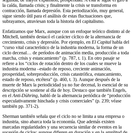
la caída, llamada crisis; y finalmente la crisis se transforma en
contracción, llamada depresión. Esta periodización, muy general,
sigue siendo útil para el análisis de estas fluctuaciones que,
subrayamos, atraviesan toda la historia del capitalismo.
Enfatizamos que Marx, aunque con un enfoque teórico distinto al de
Mitchell, también destacó el carácter cíclico de la alternancia de
crecimiento, crisis y depresión. Por ejemplo, en
El Capital
habla del
“curso vital característico de la industria moderna, la forma de un
ciclo decenal… de períodos de animación media, producción a toda
marcha, crisis y estancamiento” (p. 787, t. 1). En otro pasaje se
refiere a los “ciclos de rotación dentro de los cuales se mueve la
industria moderna –estado de reposo, creciente animación,
prosperidad, sobreproducción, crisis catastrófica, estancamiento,
estado de reposo, etcétera” (p. 460, t. 3). Aunque después de la
muerte de Marx la periodicidad ya no fue decenal, lo esencial de su
descripción se sostiene al día de hoy. Destaco que también Engels,
en el
Anti-Dühring
, habló de la alternancia periódica de “producción
especulativamente hinchada y crisis comerciales” (p. 239; véase
también pp. 371-2).
Sherman también señala que el ciclo no se limita a una empresa o
industria, sino abarca toda la economía. Que además existen
marcadas regularidades y una secuencia similar de eventos en la
sucesión de ciclos; aunque difieren en duración y en la amplitud de