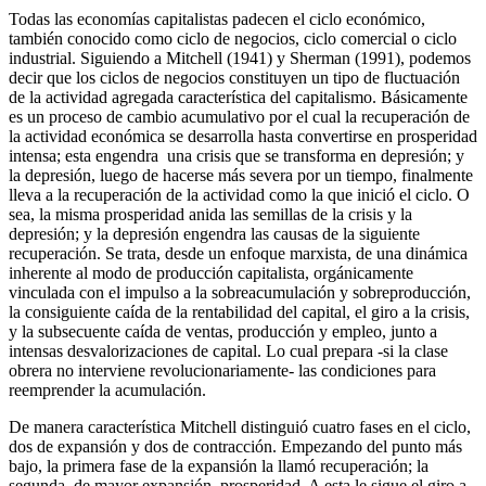
Todas las economías capitalistas padecen el ciclo económico,
también conocido como ciclo de negocios, ciclo comercial o ciclo
industrial. Siguiendo a Mitchell (1941) y Sherman (1991), podemos
decir que los ciclos de negocios constituyen un tipo de fluctuación
de la actividad agregada característica del capitalismo. Básicamente
es un proceso de cambio acumulativo por el cual la recuperación de
la actividad económica se desarrolla hasta convertirse en prosperidad
intensa; esta engendra una crisis que se transforma en depresión; y
la depresión, luego de hacerse más severa por un tiempo, finalmente
lleva a la recuperación de la actividad como la que inició el ciclo. O
sea, la misma prosperidad anida las semillas de la crisis y la
depresión; y la depresión engendra las causas de la siguiente
recuperación. Se trata, desde un enfoque marxista, de una dinámica
inherente al modo de producción capitalista, orgánicamente
vinculada con el impulso a la sobreacumulación y sobreproducción,
la consiguiente caída de la rentabilidad del capital, el giro a la crisis,
y la subsecuente caída de ventas, producción y empleo, junto a
intensas desvalorizaciones de capital. Lo cual prepara -si la clase
obrera no interviene revolucionariamente- las condiciones para
reemprender la acumulación.
De manera característica Mitchell distinguió cuatro fases en el ciclo,
dos de expansión y dos de contracción. Empezando del punto más
bajo, la primera fase de la expansión la llamó recuperación; la
segunda, de mayor expansión, prosperidad. A esta le sigue el giro a