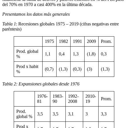
del 70% en 1970 a casi 400% en la última década.
Presentamos los datos más generales
Tabla 1
: Recesiones globales 1975 – 2019 (cifras negativas entre
paréntesis)
1975
1982
1991
2009
Prom.
Prod. global
1,1
0,4
1,3
(1,8)
0,3
%
Prod x habit
(0,7)
(1,3)
(0,3)
(3)
(1,3)
%
Tabla 2: Expansiones globales desde 1976
1976-
1983-
1992-
2010-
Prom.
81
90
2008
19
Prod.
3,5
3,5
3,1
3
3,3
global %
Prod x