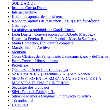
SOLIDARIOS
Instituto Cuesta Duarte
Internet Archive
Kollontai, apuntes de la resistencia
Kollontai, apuntes de resistencia (2019) Nicolás Méndez
Casariego
La biblioteca prohibida de García Linera
León Duarte : Conversaciones con Alberto Márquez y
Hortencia Pereira. Rodolfo Porrini – Mariela Salaberry
Marta Harnecker, Bibliografía completa.
Marxist Internet Archive
Memoria
Obras Clásicas del Pensamiento Latinoamericano y del Caribe
Paulo Freire – Libros en línea
Proletarios
Quien es quién en la rosca uruguaya
SARA MENDEZ (Argentina, 2020) Sara Kochen
SECUESTRO EN LA EMBAJADA. EL CASO DE LA
MAESTRA ELENA QUINTEROS.
Sequestro dos uruguaios
Silvia Federici. Bibliografía
Sitios de Memoria Uruguay. Un proyecto colectivo
Tricontinental
UDELAR