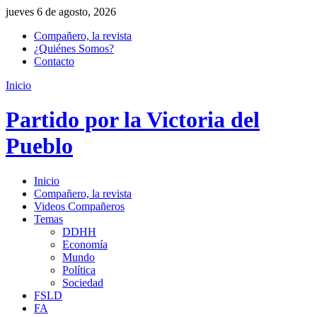
jueves 6 de agosto, 2026
Compañero, la revista
¿Quiénes Somos?
Contacto
Inicio
Partido por la Victoria del
Pueblo
Inicio
Compañero, la revista
Videos Compañeros
Temas
DDHH
Economía
Mundo
Política
Sociedad
FSLD
FA