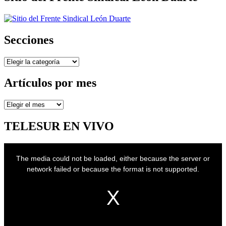
Secciones
Secciones
Artículos por mes
Artículos
por
mes
TELESUR EN VIVO