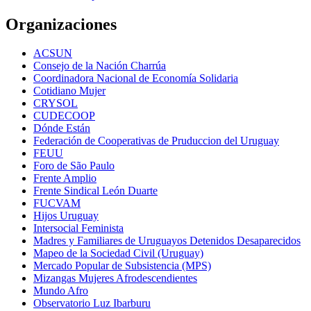
Organizaciones
ACSUN
Consejo de la Nación Charrúa
Coordinadora Nacional de Economía Solidaria
Cotidiano Mujer
CRYSOL
CUDECOOP
Dónde Están
Federación de Cooperativas de Pruduccion del Uruguay
FEUU
Foro de São Paulo
Frente Amplio
Frente Sindical León Duarte
FUCVAM
Hijos Uruguay
Intersocial Feminista
Madres y Familiares de Uruguayos Detenidos Desaparecidos
Mapeo de la Sociedad Civil (Uruguay)
Mercado Popular de Subsistencia (MPS)
Mizangas Mujeres Afrodescendientes
Mundo Afro
Observatorio Luz Ibarburu