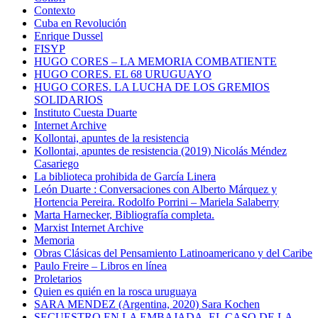
Contexto
Cuba en Revolución
Enrique Dussel
FISYP
HUGO CORES – LA MEMORIA COMBATIENTE
HUGO CORES. EL 68 URUGUAYO
HUGO CORES. LA LUCHA DE LOS GREMIOS
SOLIDARIOS
Instituto Cuesta Duarte
Internet Archive
Kollontai, apuntes de la resistencia
Kollontai, apuntes de resistencia (2019) Nicolás Méndez
Casariego
La biblioteca prohibida de García Linera
León Duarte : Conversaciones con Alberto Márquez y
Hortencia Pereira. Rodolfo Porrini – Mariela Salaberry
Marta Harnecker, Bibliografía completa.
Marxist Internet Archive
Memoria
Obras Clásicas del Pensamiento Latinoamericano y del Caribe
Paulo Freire – Libros en línea
Proletarios
Quien es quién en la rosca uruguaya
SARA MENDEZ (Argentina, 2020) Sara Kochen
SECUESTRO EN LA EMBAJADA. EL CASO DE LA