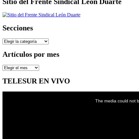
Sitio del Frente Sindical León Duarte
Secciones
Secciones
Artículos por mes
Artículos
por
mes
TELESUR EN VIVO