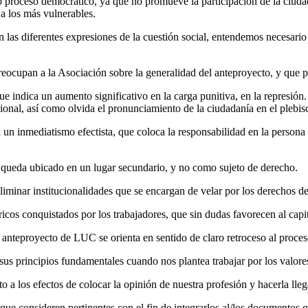
oceso democrático, ya que no promueve la participación de la ciudadan
 a los más vulnerables.
 las diferentes expresiones de la cuestión social, entendemos necesari
preocupan a la Asociación sobre la generalidad del anteproyecto, y que 
e indica un aumento significativo en la carga punitiva, en la represión
al, así como olvida el pronunciamiento de la ciudadanía en el plebisci
 un inmediatismo efectista, que coloca la responsabilidad en la persona 
ro queda ubicado en un lugar secundario, y no como sujeto de derecho.
liminar institucionalidades que se encargan de velar por los derechos d
óricos conquistados por los trabajadores, que sin dudas favorecen al capit
anteproyecto de LUC se orienta en sentido de claro retroceso al proce
rincipios fundamentales cuando nos plantea trabajar por los valores de 
a los efectos de colocar la opinión de nuestra profesión y hacerla lleg
s que consideren pertinentes con el fin de integrarlos al/los documentos