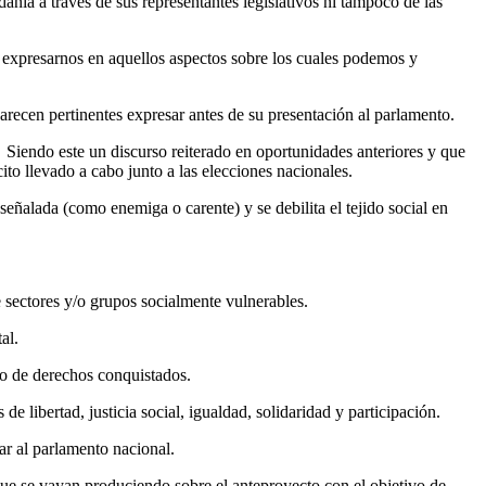
ía a través de sus representantes legislativos ni tampoco de las
o expresarnos en aquellos aspectos sobre los cuales podemos y
parecen pertinentes expresar antes de su presentación al parlamento.
. Siendo este un discurso reiterado en oportunidades anteriores y que
to llevado a cabo junto a las elecciones nacionales.
señalada (como enemiga o carente) y se debilita el tejido social en
e sectores y/o grupos socialmente vulnerables.
al.
so de derechos conquistados.
libertad, justicia social, igualdad, solidaridad y participación.
ar al parlamento nacional.
 que se vayan produciendo sobre el anteproyecto con el objetivo de