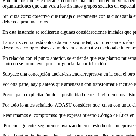
Entendemos que este mecanismo no resulta adecuado en un verdadero pr
organizaciones que dan voz a los distintos grupos sociales en especial
Sin duda como colectivo que trabaja directamente con la ciudadanía en
debemos pronunciarnos.
En esta instancia se realizarán algunas consideraciones iniciales que 
La matriz central está colocada en la seguridad, con una concepción qu
desconoce compromisos asumidos en la normativa nacional e internacion
En relación con el punto anterior, se entiende que este planteo muestra
tanto no se promueve, por la urgencia, la participación.
Subyace una concepción tutelar/asistencial/represiva en la cual el ot
Por otra parte, hay planteos que amenazan con transformar e incluso e
Preocupa la explicitación de la posibilidad de restringir derechos hist
Por todo lo antes señalado, ADASU considera que, en su conjunto, el 
Reafirmamos el compromiso que expresa nuestro Código de Ética en sus p
Por consiguiente, seguiremos avanzando en el estudio del anteproyecto 
Por tal motivo invitamos a los/as colegas a hacernos llegar los aporte