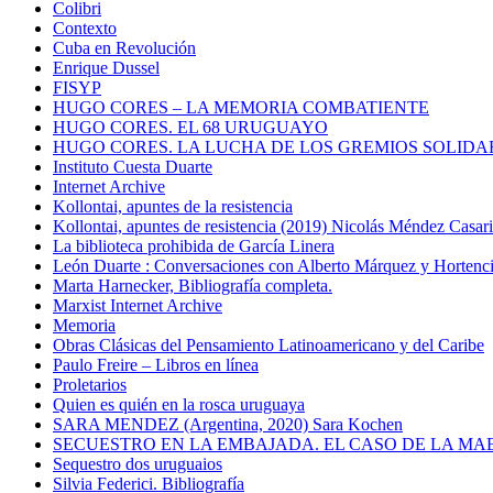
Colibri
Contexto
Cuba en Revolución
Enrique Dussel
FISYP
HUGO CORES – LA MEMORIA COMBATIENTE
HUGO CORES. EL 68 URUGUAYO
HUGO CORES. LA LUCHA DE LOS GREMIOS SOLIDA
Instituto Cuesta Duarte
Internet Archive
Kollontai, apuntes de la resistencia
Kollontai, apuntes de resistencia (2019) Nicolás Méndez Casar
La biblioteca prohibida de García Linera
León Duarte : Conversaciones con Alberto Márquez y Hortencia
Marta Harnecker, Bibliografía completa.
Marxist Internet Archive
Memoria
Obras Clásicas del Pensamiento Latinoamericano y del Caribe
Paulo Freire – Libros en línea
Proletarios
Quien es quién en la rosca uruguaya
SARA MENDEZ (Argentina, 2020) Sara Kochen
SECUESTRO EN LA EMBAJADA. EL CASO DE LA MA
Sequestro dos uruguaios
Silvia Federici. Bibliografía