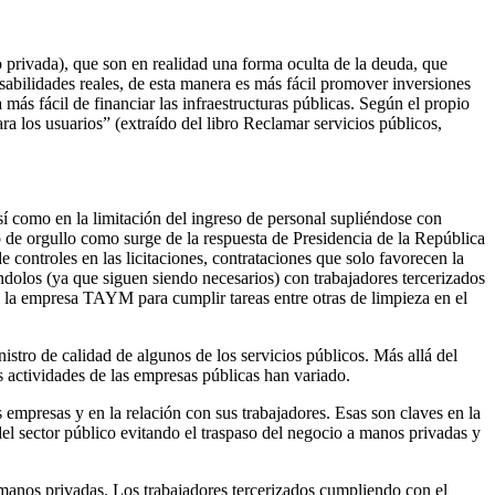
privada), que son en realidad una forma oculta de la deuda, que
onsabilidades reales, de esta manera es más fácil promover inversiones
ás fácil de financiar las infraestructuras públicas. Según el propio
a los usuarios” (extraído del libro Reclamar servicios públicos,
sí como en la limitación del ingreso de personal supliéndose con
o de orgullo como surge de la respuesta de Presidencia de la República
 controles en las licitaciones, contrataciones que solo favorecen la
dolos (ya que siguen siendo necesarios) con trabajadores tercerizados
e la empresa TAYM para cumplir tareas entre otras de limpieza en el
istro de calidad de algunos de los servicios públicos. Más allá del
as actividades de las empresas públicas han variado.
s empresas y en la relación con sus trabajadores. Esas son claves en la
del sector público evitando el traspaso del negocio a manos privadas y
 manos privadas. Los trabajadores tercerizados cumpliendo con el