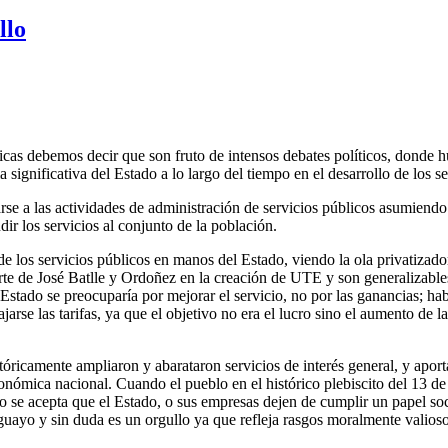
llo
cas debemos decir que son fruto de intensos debates políticos, donde h
significativa del Estado a lo largo del tiempo en el desarrollo de los 
rse a las actividades de administración de servicios públicos asumiend
r los servicios al conjunto de la población.
e los servicios públicos en manos del Estado, viendo la ola privatizado
e de José Batlle y Ordoñez en la creación de UTE y son generalizables 
stado se preocuparía por mejorar el servicio, no por las ganancias; habr
ajarse las tarifas, ya que el objetivo no era el lucro sino el aumento d
tóricamente ampliaron y abarataron servicios de interés general, y apor
conómica nacional. Cuando el pueblo en el histórico plebiscito del 13 d
o se acepta que el Estado, o sus empresas dejen de cumplir un papel s
guayo y sin duda es un orgullo ya que refleja rasgos moralmente valios