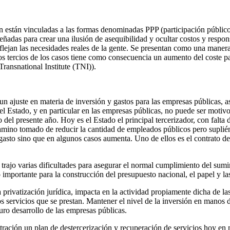
 están vinculadas a las formas denominadas PPP (participación público 
iseñadas para crear una ilusión de asequibilidad y ocultar costos y resp
ejan las necesidades reales de la gente. Se presentan como una manera m
s tercios de los casos tiene como consecuencia un aumento del coste par
ransnational Institute (TNI)).
n ajuste en materia de inversión y gastos para las empresas públicas, a
 el Estado, y en particular en las empresas públicas, no puede ser motiv
el presente año. Hoy es el Estado el principal tercerizador, con falta de
camino tomado de reducir la cantidad de empleados públicos pero suplién
 gasto sino que en algunos casos aumenta. Uno de ellos es el contrato d
 trajo varias dificultades para asegurar el normal cumplimiento del sumin
so importante para la construcción del presupuesto nacional, el papel y l
 privatización jurídica, impacta en la actividad propiamente dicha de la
s servicios que se prestan. Mantener el nivel de la inversión en manos 
uro desarrollo de las empresas públicas.
tración un plan de destercerización y recuperación de servicios hoy en