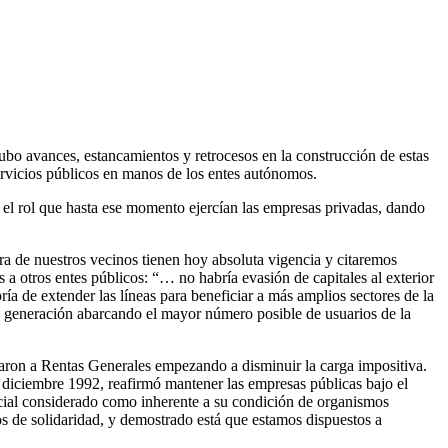
ubo avances, estancamientos y retrocesos en la construcción de estas
servicios públicos en manos de los entes autónomos.
o el rol que hasta ese momento ejercían las empresas privadas, dando
ra de nuestros vecinos tienen hoy absoluta vigencia y citaremos
a otros entes públicos: “… no habría evasión de capitales al exterior
ía de extender las líneas para beneficiar a más amplios sectores de la
e la generación abarcando el mayor número posible de usuarios de la
taron a Rentas Generales empezando a disminuir la carga impositiva.
e diciembre 1992, reafirmó mantener las empresas públicas bajo el
ocial considerado como inherente a su condición de organismos
os de solidaridad, y demostrado está que estamos dispuestos a