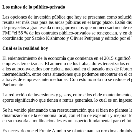
Los mitos de lo público-privado
Las opciones de inversión pública que hoy se presentan como solución
resulta ser más cara para las arcas públicas en el largo plazo. Están d
de proyectos a gran escala o megaproyectos que no necesariamente refl
FMI “el 55 % de los contratos público-privados se renegocian, y en do
coordinado por Satoko Kishimoto y Olivier Petitjean y editado por el T
Cuál es la realidad hoy
El enlentecimiento de la economía que comienza en el 2015 significó u
empresas tercerizadas. El aumento de los trabajadores tercerizados en
a los autoconvocados por cadena nacional en el pasado mes de febrero d
intermediación, entre otras situaciones que podemos encontrar en el 
a través de empresas intermediarias. Con esto no solo no se reduce el
Parlamento.
La reducción de inversiones y gastos, entre ellos el de mantenimiento,
aporte significativo que tienen a rentas generales, lo cual es un ingre
Se ha venido planteando una reestructuración que si bien no plantea la
dinamización de la economía local, con el fin de expandir y mejorar lo
en su mayoría a multinacionales es un aspecto fundamental para el fut
Es necesario que el Frente Amplio se plantee para su próxima adminis