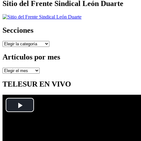
Sitio del Frente Sindical León Duarte
Secciones
Secciones
Artículos por mes
Artículos
por
mes
TELESUR EN VIVO