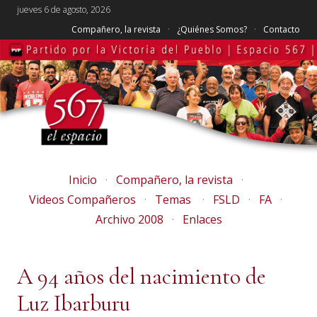
jueves 6 de agosto, 2026
Compañero, la revista
¿Quiénes Somos?
Contacto
Inicio
Compañero, la revista
Videos Compañeros
Temas
FSLD
FA
Archivo 2008
Enlaces
A 94 años del nacimiento de
Luz Ibarburu