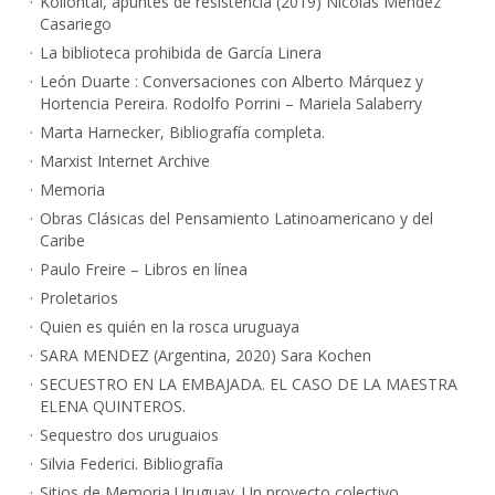
Kollontai, apuntes de resistencia (2019) Nicolás Méndez
Casariego
La biblioteca prohibida de García Linera
León Duarte : Conversaciones con Alberto Márquez y
Hortencia Pereira. Rodolfo Porrini – Mariela Salaberry
Marta Harnecker, Bibliografía completa.
Marxist Internet Archive
Memoria
Obras Clásicas del Pensamiento Latinoamericano y del
Caribe
Paulo Freire – Libros en línea
Proletarios
Quien es quién en la rosca uruguaya
SARA MENDEZ (Argentina, 2020) Sara Kochen
SECUESTRO EN LA EMBAJADA. EL CASO DE LA MAESTRA
ELENA QUINTEROS.
Sequestro dos uruguaios
Silvia Federici. Bibliografía
Sitios de Memoria Uruguay. Un proyecto colectivo