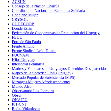
ACSUN
Consejo de la Nación Charrúa
Coordinadora Nacional de Economía Solidaria
Cotidiano Mujer
CRYSOL
CUDECOOP
Dónde Están
Federación de Cooperativas de Pruduccion del Uruguay
FEUU
Foro de São Paulo
Frente Amplio
Frente Sindical León Duarte
FUCVAM
Hijos Uruguay
Intersocial Feminista
Madres y Familiares de Uruguayos Detenidos Desaparecidos
Mapeo de la Sociedad Civil (Uruguay)
Mercado Popular de Subsistencia (MPS)
Mizangas Mujeres Afrodescendientes
Mundo Afro
Observatorio Luz Ibarburu
Obsur
ONAJPU
PIT-CNT
Radio Vidardevoz