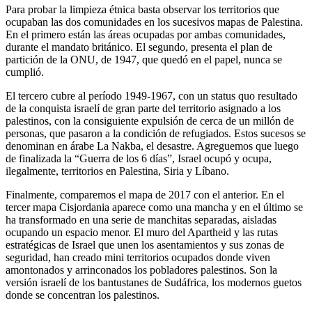
Para probar la limpieza étnica basta observar los territorios que
ocupaban las dos comunidades en los sucesivos mapas de Palestina.
En el primero están las áreas ocupadas por ambas comunidades,
durante el mandato británico. El segundo, presenta el plan de
partición de la ONU, de 1947, que quedó en el papel, nunca se
cumplió.
El tercero cubre al período 1949-1967, con un status quo resultado
de la conquista israelí de gran parte del territorio asignado a los
palestinos, con la consiguiente expulsión de cerca de un millón de
personas, que pasaron a la condición de refugiados. Estos sucesos se
denominan en árabe La Nakba, el desastre. Agreguemos que luego
de finalizada la “Guerra de los 6 días”, Israel ocupó y ocupa,
ilegalmente, territorios en Palestina, Siria y Líbano.
Finalmente, comparemos el mapa de 2017 con el anterior. En el
tercer mapa Cisjordania aparece como una mancha y en el último se
ha transformado en una serie de manchitas separadas, aisladas
ocupando un espacio menor. El muro del Apartheid y las rutas
estratégicas de Israel que unen los asentamientos y sus zonas de
seguridad, han creado mini territorios ocupados donde viven
amontonados y arrinconados los pobladores palestinos. Son la
versión israelí de los bantustanes de Sudáfrica, los modernos guetos
donde se concentran los palestinos.