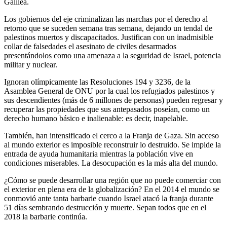
Galilea.
Los gobiernos del eje criminalizan las marchas por el derecho al
retorno que se suceden semana tras semana, dejando un tendal de
palestinos muertos y discapacitados. Justifican con un inadmisible
collar de falsedades el asesinato de civiles desarmados
presentándolos como una amenaza a la seguridad de Israel, potencia
militar y nuclear.
Ignoran olímpicamente las Resoluciones 194 y 3236, de la
Asamblea General de ONU por la cual los refugiados palestinos y
sus descendientes (más de 6 millones de personas) pueden regresar y
recuperar las propiedades que sus antepasados poseían, como un
derecho humano básico e inalienable: es decir, inapelable.
También, han intensificado el cerco a la Franja de Gaza. Sin acceso
al mundo exterior es imposible reconstruir lo destruido. Se impide la
entrada de ayuda humanitaria mientras la población vive en
condiciones miserables. La desocupación es la más alta del mundo.
¿Cómo se puede desarrollar una región que no puede comerciar con
el exterior en plena era de la globalización? En el 2014 el mundo se
conmovió ante tanta barbarie cuando Israel atacó la franja durante
51 días sembrando destrucción y muerte. Sepan todos que en el
2018 la barbarie continúa.