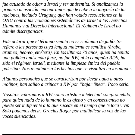
fue acusado de odiar a Israel y ser antisemita. Si analizamos la
primera acusación, encontramos que le cabe a la mayoría de las
naciones, incluido Uruguay, que han votado resoluciones en la
ONU contra las violaciones sistemáticas de Israel a los Derechos
Humanos y al Derecho Internacional. El régimen de Israel no
admite discrepancias.
Vale aclarar que el término semita no es sinónimo de judío. Se
refiere a las personas cuya lengua materna es semítica (árabe,
arameo, hebreo, etcétera). En los últimos 70 años, quien ha tenido
una política antisemita feroz, no fue RW, ni la campaña BDS, ha
sido el régimen israelí, mediante la limpieza étnica del pueblo
palestino. Nos remitimos a los hechos que se visualiza en los mapas.
Algunos personajes que se caracterizan por llevar agua a otros
molinos, han salido a criticar a RW por “bajar línea”. Poco serio.
Nosotros valoramos a RW como artista e intelectual comprometido,
para quien nada de lo humano le es ajeno y en consecuencia no
puede ser indiferente a lo que sucede en el tiempo que le toca vivir.
Solo podemos decir: Gracias Roger por multiplicar la voz de las
voces silenciadas.