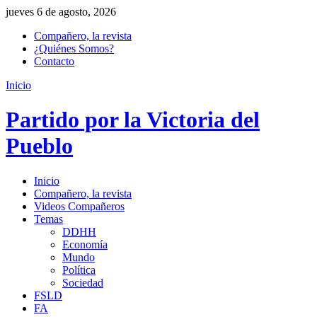
jueves 6 de agosto, 2026
Compañero, la revista
¿Quiénes Somos?
Contacto
Inicio
Partido por la Victoria del
Pueblo
Inicio
Compañero, la revista
Videos Compañeros
Temas
DDHH
Economía
Mundo
Política
Sociedad
FSLD
FA