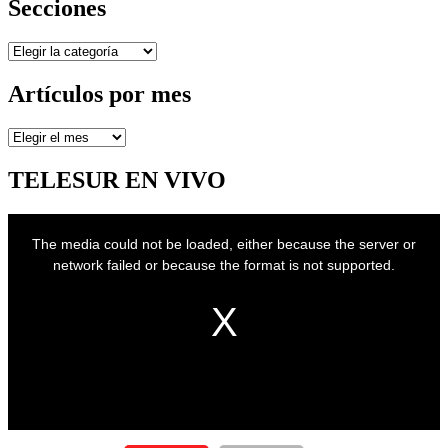
Secciones
Secciones
Artículos por mes
Artículos
por
mes
TELESUR EN VIVO