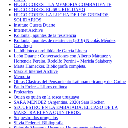
HUGO CORES – LA MEMORIA COMBATIENTE
HUGO CORES. EL 68 URUGUAYO
HUGO CORES. LA LUCHA DE LOS GREMIOS
SOLIDARIOS
Instituto Cuesta Duarte
Internet Archive
Kollontai, apuntes de la resistencia
Kollontai, apuntes de resistencia (2019) Nicolás Méndez
Casariego
La biblioteca prohibida de García Linera
León Duarte : Conversaciones con Alberto Márquez y
Hortencia Pereira. Rodolfo Porrini – Mariela Salaberry
Marta Harnecker, Bibliografía completa.
Marxist Internet Archive
Memoria
Obras Clásicas del Pensamiento Latinoamericano y del Caribe
Paulo Freire – Libros en línea
Proletarios
Quien es quién en la rosca uruguaya
SARA MENDEZ (Argentina, 2020) Sara Kochen
SECUESTRO EN LA EMBAJADA. EL CASO DE LA
MAESTRA ELENA QUINTEROS.
Sequestro dos uruguaios
Silvia Federici. Bibliografía
Sitios de Memoria Uruguay. Un proyecto colectivo