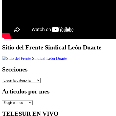
Sitio del Frente Sindical León Duarte
Secciones
Secciones
Artículos por mes
Artículos
por
mes
TELESUR EN VIVO