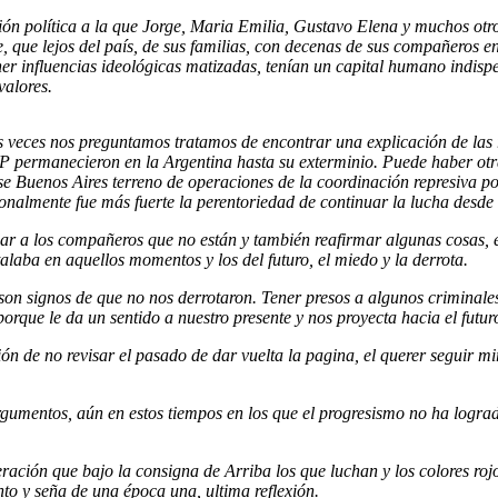
ción política a la que Jorge, Maria Emilia, Gustavo Elena y muchos otr
, que lejos del país, de sus familias, con decenas de sus compañeros en
r influencias ideológicas matizadas, tenían un capital humano indispen
valores.
s veces nos preguntamos tratamos de encontrar una explicación de las 
PVP permanecieron en la Argentina hasta su exterminio. Puede haber 
ese Buenos Aires terreno de operaciones de la coordinación represiva
almente fue más fuerte la perentoriedad de continuar la lucha desde a
ar a los compañeros que no están y también reafirmar algunas cosas, ent
alaba en aquellos momentos y los del futuro, el miedo y la derrota.
 son signos de que no nos derrotaron. Tener presos a algunos criminales
orque le da un sentido a nuestro presente y nos proyecta hacia el futur
 de no revisar el pasado de dar vuelta la pagina, el querer seguir mir
umentos, aún en estos tiempos en los que el progresismo no ha lograd
ración que bajo la consigna de Arriba los que luchan y los colores rojo 
anto y seña de una época una, ultima reflexión.