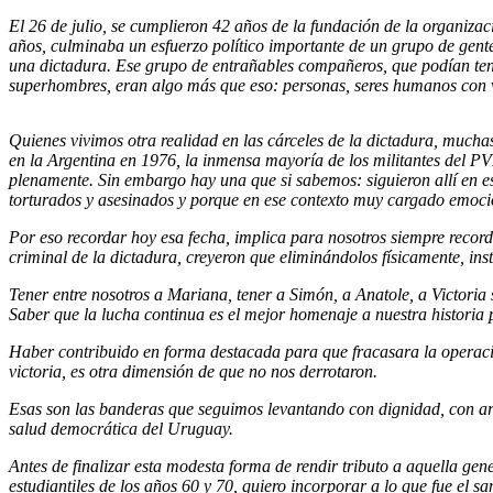
El 26 de julio, se cumplieron 42 años de la fundación de la organiza
años, culminaba un esfuerzo político importante de un grupo de gente
una dictadura. Ese grupo de entrañables compañeros, que podían tene
superhombres, eran algo más que eso: personas, seres humanos con 
Quienes vivimos otra realidad en las cárceles de la dictadura, mucha
en la Argentina en 1976, la inmensa mayoría de los militantes del 
plenamente. Sin embargo hay una que si sabemos: siguieron allí en 
torturados y asesinados y porque en ese contexto muy cargado emocion
Por eso recordar hoy esa fecha, implica para nosotros siempre record
criminal de la dictadura, creyeron que eliminándolos físicamente, inst
Tener entre nosotros a Mariana, tener a Simón, a Anatole, a Victoria
Saber que la lucha continua es el mejor homenaje a nuestra historia p
Haber contribuido en forma destacada para que fracasara la operación
victoria, es otra dimensión de que no nos derrotaron.
Esas son las banderas que seguimos levantando con dignidad, con arg
salud democrática del Uruguay.
Antes de finalizar esta modesta forma de rendir tributo a aquella gene
estudiantiles de los años 60 y 70, quiero incorporar a lo que fue el s