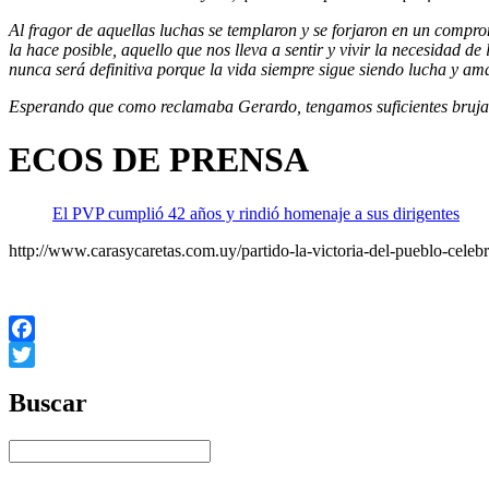
Al fragor de aquellas luchas se templaron y se forjaron en un comprom
la hace posible, aquello que nos lleva a sentir y vivir la necesidad 
nunca será definitiva porque la vida siempre sigue siendo lucha y am
Esperando que como reclamaba Gerardo, tengamos suficientes brujas 
ECOS DE PRENSA
El PVP cumplió 42 años y rindió homenaje a sus dirigentes
http://www.carasycaretas.com.uy/partido-la-victoria-del-pueblo-celeb
Facebook
Twitter
Buscar