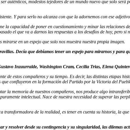
 ser auténticos, modestos tejedores de un mundo nuevo que solo será pos
stente. Y para serlo no alcanza con que la adornemos con ese adjetivo,
iene la capacidad de poner en cuestionamiento y minar las relaciones de 
 pasado el que va a darnos las respuestas a los desafíos de hoy, pero s
s mirarse en un espejo que solo nos muestra nuestra propia imagen.
 maravillas. Decía que debíamos tener un espejo para mirarnos y para
ustavo Inzaurralde, Washington Cram, Cecilia Trias, Elena Quinteros 
ante de estos compañeros y su tiempo. Es decir, las distintas etapas hist
as que confluyeron en la formación del Partido por la Victoria del Puebl
r la memoria de nuestros compañeros, nos produce algo intransferible: 
puramente intelectual. Nace de nuestra necesidad de superar las perplej
ca transformadora de la realidad, es tener en cuenta su historia, la q
ar y resolver desde su contingencia y su singularidad, las dilemas act