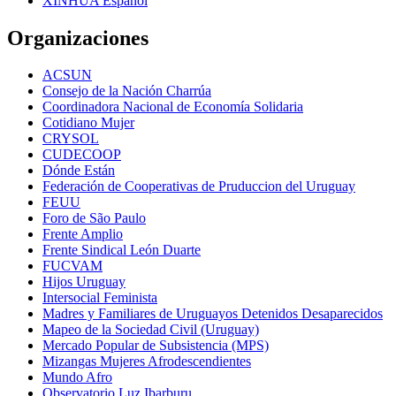
XINHUA Español
Organizaciones
ACSUN
Consejo de la Nación Charrúa
Coordinadora Nacional de Economía Solidaria
Cotidiano Mujer
CRYSOL
CUDECOOP
Dónde Están
Federación de Cooperativas de Pruduccion del Uruguay
FEUU
Foro de São Paulo
Frente Amplio
Frente Sindical León Duarte
FUCVAM
Hijos Uruguay
Intersocial Feminista
Madres y Familiares de Uruguayos Detenidos Desaparecidos
Mapeo de la Sociedad Civil (Uruguay)
Mercado Popular de Subsistencia (MPS)
Mizangas Mujeres Afrodescendientes
Mundo Afro
Observatorio Luz Ibarburu