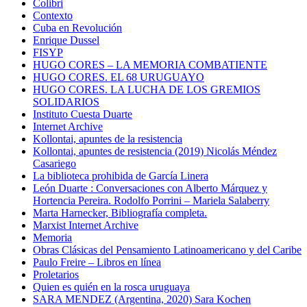
Colibri
Contexto
Cuba en Revolución
Enrique Dussel
FISYP
HUGO CORES – LA MEMORIA COMBATIENTE
HUGO CORES. EL 68 URUGUAYO
HUGO CORES. LA LUCHA DE LOS GREMIOS
SOLIDARIOS
Instituto Cuesta Duarte
Internet Archive
Kollontai, apuntes de la resistencia
Kollontai, apuntes de resistencia (2019) Nicolás Méndez
Casariego
La biblioteca prohibida de García Linera
León Duarte : Conversaciones con Alberto Márquez y
Hortencia Pereira. Rodolfo Porrini – Mariela Salaberry
Marta Harnecker, Bibliografía completa.
Marxist Internet Archive
Memoria
Obras Clásicas del Pensamiento Latinoamericano y del Caribe
Paulo Freire – Libros en línea
Proletarios
Quien es quién en la rosca uruguaya
SARA MENDEZ (Argentina, 2020) Sara Kochen