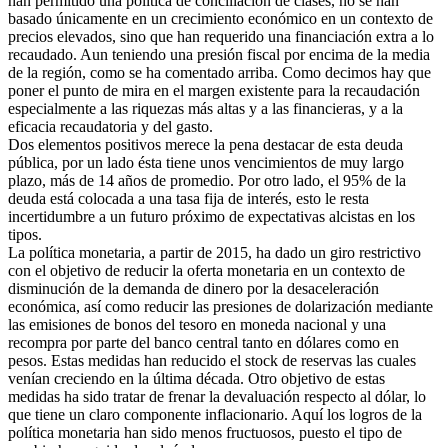
han permitido una política de conciliación de clases, no se han
basado únicamente en un crecimiento económico en un contexto de
precios elevados, sino que han requerido una financiación extra a lo
recaudado. Aun teniendo una presión fiscal por encima de la media
de la región, como se ha comentado arriba. Como decimos hay que
poner el punto de mira en el margen existente para la recaudación
especialmente a las riquezas más altas y a las financieras, y a la
eficacia recaudatoria y del gasto.
Dos elementos positivos merece la pena destacar de esta deuda
pública, por un lado ésta tiene unos vencimientos de muy largo
plazo, más de 14 años de promedio. Por otro lado, el 95% de la
deuda está colocada a una tasa fija de interés, esto le resta
incertidumbre a un futuro próximo de expectativas alcistas en los
tipos.
La política monetaria, a partir de 2015, ha dado un giro restrictivo
con el objetivo de reducir la oferta monetaria en un contexto de
disminución de la demanda de dinero por la desaceleración
económica, así como reducir las presiones de dolarización mediante
las emisiones de bonos del tesoro en moneda nacional y una
recompra por parte del banco central tanto en dólares como en
pesos. Estas medidas han reducido el stock de reservas las cuales
venían creciendo en la última década. Otro objetivo de estas
medidas ha sido tratar de frenar la devaluación respecto al dólar, lo
que tiene un claro componente inflacionario. Aquí los logros de la
política monetaria han sido menos fructuosos, puesto el tipo de