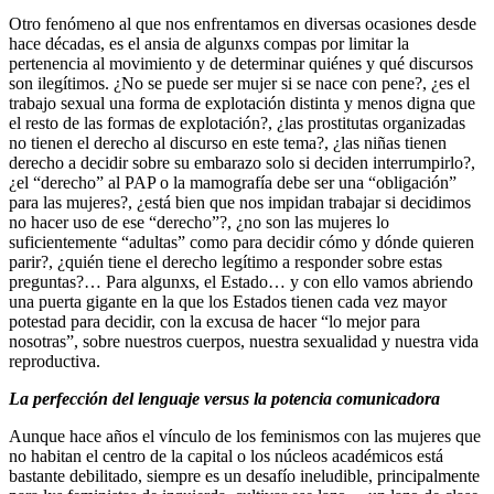
Otro fenómeno al que nos enfrentamos en diversas ocasiones desde
hace décadas, es el ansia de algunxs compas por limitar la
pertenencia al movimiento y de determinar quiénes y qué discursos
son ilegítimos. ¿No se puede ser mujer si se nace con pene?, ¿es el
trabajo sexual una forma de explotación distinta y menos digna que
el resto de las formas de explotación?, ¿las prostitutas organizadas
no tienen el derecho al discurso en este tema?, ¿las niñas tienen
derecho a decidir sobre su embarazo solo si deciden interrumpirlo?,
¿el “derecho” al PAP o la mamografía debe ser una “obligación”
para las mujeres?, ¿está bien que nos impidan trabajar si decidimos
no hacer uso de ese “derecho”?, ¿no son las mujeres lo
suficientemente “adultas” como para decidir cómo y dónde quieren
parir?, ¿quién tiene el derecho legítimo a responder sobre estas
preguntas?… Para algunxs, el Estado… y con ello vamos abriendo
una puerta gigante en la que los Estados tienen cada vez mayor
potestad para decidir, con la excusa de hacer “lo mejor para
nosotras”, sobre nuestros cuerpos, nuestra sexualidad y nuestra vida
reproductiva.
La perfección del lenguaje versus la potencia comunicadora
Aunque hace años el vínculo de los feminismos con las mujeres que
no habitan el centro de la capital o los núcleos académicos está
bastante debilitado, siempre es un desafío ineludible, principalmente