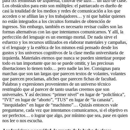
para lxs feministas de izquierda, cultivar ese lazo… un lazo de clase.
Los obstáculos para esto son múltiples: el patriarcado es dueño de
casi la totalidad de los medios y redes de comunicación a los que
acceden o se afilian las y los trabajadores… y ni que hablar quienes
no están integrados a los circuitos formales de obtención de
ingresos. Sin embargo, también es necesario revisar cuáles son las
formas alternativas con las que intentamos comunicarnos. Y allí, la
perfección del lenguaje es un enemigo mortal. De nada sirve el
esfuerzo y los recursos utilizados en elaborar materiales y campañas,
si el lenguaje y la estética de los mismos está pensado desde los
gustos y los universos cognitivos de la clase media universitaria de
izquierda. Materiales eternos que nunca se pueden sintetizar porque
todo es tan importante que no se puede omitir, y las preciosas
disertaciones lo tienen todo… pero nadie las lee. Consignas para
marchas que son tan largas que parecen textos de volantes, volantes
que parecen proclamas, afiches que parecen fichas de facultad.
Palabras y expresiones provenientes de un universo técnico
restringido que al parecer de tanto usarlas creemos que son
universales. Y así decimos: “primer nivel” en lugar de “policlínica”,
“IVE” en lugar de “aborto”, “TUS” en lugar de “la canasta”,
“inequidades” en lugar de “machismo”… Quizás entonces vale
preguntarse, cada vez que intentamos comunicarnos, si el objetivo es
ser perfectos… o lograr que algo, por mínimo que sea, pase en quien
nos lee o nos escucha.