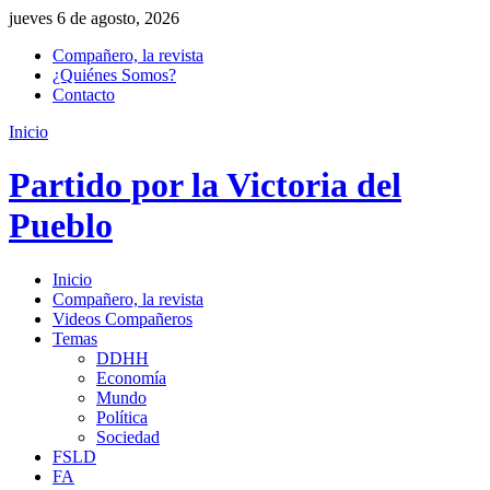
jueves 6 de agosto, 2026
Compañero, la revista
¿Quiénes Somos?
Contacto
Inicio
Partido por la Victoria del
Pueblo
Inicio
Compañero, la revista
Videos Compañeros
Temas
DDHH
Economía
Mundo
Política
Sociedad
FSLD
FA