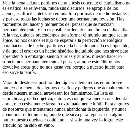
Vale la pena aclarar, partimos de una tesis concreta: el capitalismo no
es estático, se reinventa, muda sus discursos, se apropia de los
ajenos, es difícil sintetizarlo en una foto por más de medio instante…
y por eso todas las luchas se deben una permanente revisión. Hay
momentos del hacer y momentos del pensar que se mezclan
permanentemente, y no es posible ordenarlos mucho en el día a día.
A la vez, quienes pretendemos transformar el mundo aunque sea un
ápice, no nos damos el lujo de esperar a la perfección ideológica
para hacer… de hecho, partimos de la base de que ella es imposible,
y de que el error es un hecho histórico ineludible que nos sirve para
aprender. Sin embargo, siendo zurdas y zurdos, nuestro hacer lo
sometemos permanentemente al pensar, aunque este último nos
devuelva cosas que no nos gusta ver, porque a nuestro juicio para
eso sirve la teoría.
Mirando desde esa postura ideológica, intentaremos en un breve
punteo dar cuenta de algunos desafíos y peligros que actualmente, y
desde nuestra mirada, atraviesan los feminismos. La lista es
caprichosa y nada objetiva, entonces cualquiera puede considerarla
corta, o excesivamente larga, o extremadamente inútil. Para algunxs
de nosotrxs que intentamos nunca abandonar la izquierda, y nunca
abandonar el feminismo, puede que sirva para repensar en algún
punto nuestro quehacer cotidiano… si solo una vez lo logra, este
artículo no ha sido en vano.