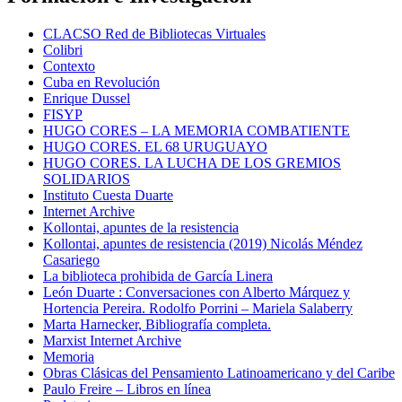
CLACSO Red de Bibliotecas Virtuales
Colibri
Contexto
Cuba en Revolución
Enrique Dussel
FISYP
HUGO CORES – LA MEMORIA COMBATIENTE
HUGO CORES. EL 68 URUGUAYO
HUGO CORES. LA LUCHA DE LOS GREMIOS
SOLIDARIOS
Instituto Cuesta Duarte
Internet Archive
Kollontai, apuntes de la resistencia
Kollontai, apuntes de resistencia (2019) Nicolás Méndez
Casariego
La biblioteca prohibida de García Linera
León Duarte : Conversaciones con Alberto Márquez y
Hortencia Pereira. Rodolfo Porrini – Mariela Salaberry
Marta Harnecker, Bibliografía completa.
Marxist Internet Archive
Memoria
Obras Clásicas del Pensamiento Latinoamericano y del Caribe
Paulo Freire – Libros en línea