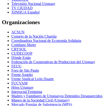
Televisión Nacional Uruguay
TV CIUDAD
XINHUA Español
Organizaciones
ACSUN
Consejo de la Nación Charrúa
Coordinadora Nacional de Economía Solidaria
Cotidiano Mujer
CRYSOL
CUDECOOP
Dónde Están
Federación de Cooperativas de Pruduccion del Uruguay
FEUU
Foro de São Paulo
Frente Amplio
Frente Sindical León Duarte
FUCVAM
Hijos Uruguay
Intersocial Feminista
Madres y Familiares de Uruguayos Detenidos Desaparecidos
Mapeo de la Sociedad Civil (Uruguay)
Mercado Popular de Subsistencia (MPS)