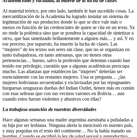
Academicismo y vacuidad, la muerte de la lucha de clases
Al material teórico, por otro lado, también le han sucedido cosas. La
mercantilización de la Academia ha logrado instalar un sistema de
legitimación de sus productos donde lo que se dice vale más o
menos en función de las credenciales de quien se cita en un texto. Ya
no rinde la polémica sino que se pondera la capacidad de sintetizar a
otrxs, que han sintetizado brillantemente a alguien más… y así. Y en
ese proceso, por supuesto, ha muerto la lucha de clases. Las
“mujeres” de los textos son seres sin clase, que no se organizan en
tanto trabajadoras, en tanto artesanas, que no tienen otras
pertenencias… bueno, salvo la profesión que detentan cuando han
tenido ese privilegio, cuestión que a algunas académicas preocupa
mucho. Las alianzas que establecen las “mujeres” deberían ser
esencialmente con las restantes mujeres. Una se pregunta… ¿las
mujeres bolivianas secuestradas y esclavizadas por las repugnantes
burguesas uruguayas dueñas del Indian Outlet, tienen más en común
con esas señoras que con sus vecinos varones en Bolivia… aun
cuando estos fueran violentos y abusivos con ellas?
La trabajosa asunción de nuestras diversidades
Hace algunas semanas una madre argentina asesinaba a puñaladas a
su hija por ser lesbiana. Ninguna alerta la mencionó en nuestro país,
y muy poquitas en el resto del continente… No la había matado un
hombre. Cuando se escribió la ley de salud sexual y reproductiva,