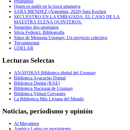
Proletarios
Quien es quién en la rosca uruguaya
SARA MENDEZ (Argentina, 2020) Sara Kochen
SECUESTRO EN LA EMBAJADA. EL CASO DE LA
MAESTRA ELENA QUINTEROS.
Sequestro dos uruguaios
Silvia Federici. Bibliografía
Sitios de Memoria Uruguay. Un proyecto colectivo
Tricontinental
UDELAR
Lecturas Selectas
ANÁFORAS Biblioteca digital del Uruguay
Biblioteca Ayacucho Digital
Biblioteca Digital (RAE)
Biblioteca Nacional de Uruguay
Biblioteca Virtual Cervantes
La Biblioteca Más Liviana del Mundo
Noticias, periodismo y opinión
Al Mayadeen
América Latina en movimiento