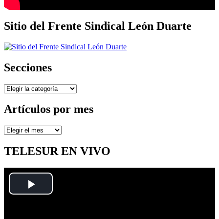
Sitio del Frente Sindical León Duarte
Secciones
Secciones
Artículos por mes
Artículos
por
mes
TELESUR EN VIVO