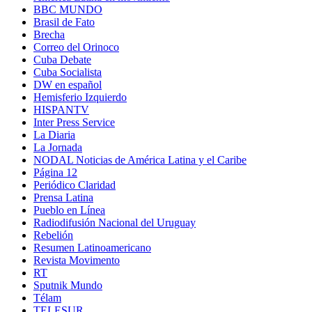
BBC MUNDO
Brasil de Fato
Brecha
Correo del Orinoco
Cuba Debate
Cuba Socialista
DW en español
Hemisferio Izquierdo
HISPANTV
Inter Press Service
La Diaria
La Jornada
NODAL Noticias de América Latina y el Caribe
Página 12
Periódico Claridad
Prensa Latina
Pueblo en Línea
Radiodifusión Nacional del Uruguay
Rebelión
Resumen Latinoamericano
Revista Movimento
RT
Sputnik Mundo
Télam
TELESUR