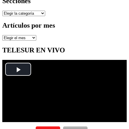
Secciones
Secciones
Artículos por mes
Artículos
por
mes
TELESUR EN VIVO