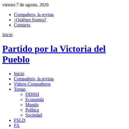
viernes 7 de agosto, 2026
Compañero, la revista
¿Quiénes Somos?
Contacto
Inicio
Partido por la Victoria del
Pueblo
Inicio
Compañero, la revista
Videos Compañeros
Temas
DDHH
Economía
Mundo
Política
Sociedad
FSLD
FA