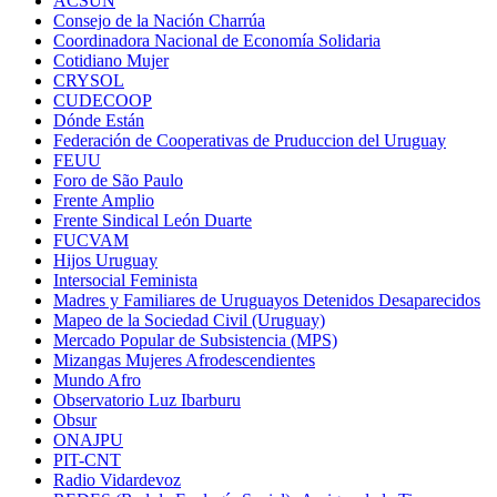
ACSUN
Consejo de la Nación Charrúa
Coordinadora Nacional de Economía Solidaria
Cotidiano Mujer
CRYSOL
CUDECOOP
Dónde Están
Federación de Cooperativas de Pruduccion del Uruguay
FEUU
Foro de São Paulo
Frente Amplio
Frente Sindical León Duarte
FUCVAM
Hijos Uruguay
Intersocial Feminista
Madres y Familiares de Uruguayos Detenidos Desaparecidos
Mapeo de la Sociedad Civil (Uruguay)
Mercado Popular de Subsistencia (MPS)
Mizangas Mujeres Afrodescendientes
Mundo Afro
Observatorio Luz Ibarburu
Obsur
ONAJPU
PIT-CNT
Radio Vidardevoz