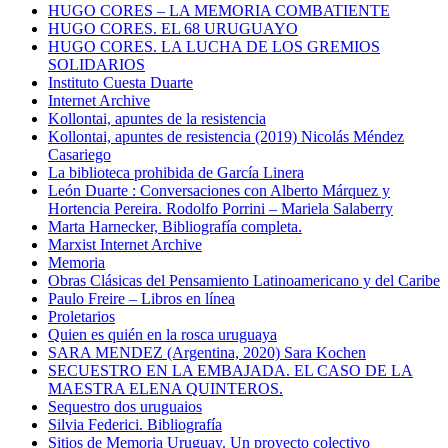
HUGO CORES – LA MEMORIA COMBATIENTE
HUGO CORES. EL 68 URUGUAYO
HUGO CORES. LA LUCHA DE LOS GREMIOS
SOLIDARIOS
Instituto Cuesta Duarte
Internet Archive
Kollontai, apuntes de la resistencia
Kollontai, apuntes de resistencia (2019) Nicolás Méndez
Casariego
La biblioteca prohibida de García Linera
León Duarte : Conversaciones con Alberto Márquez y
Hortencia Pereira. Rodolfo Porrini – Mariela Salaberry
Marta Harnecker, Bibliografía completa.
Marxist Internet Archive
Memoria
Obras Clásicas del Pensamiento Latinoamericano y del Caribe
Paulo Freire – Libros en línea
Proletarios
Quien es quién en la rosca uruguaya
SARA MENDEZ (Argentina, 2020) Sara Kochen
SECUESTRO EN LA EMBAJADA. EL CASO DE LA
MAESTRA ELENA QUINTEROS.
Sequestro dos uruguaios
Silvia Federici. Bibliografía
Sitios de Memoria Uruguay. Un proyecto colectivo