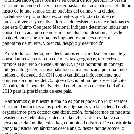
“Considerando que la ofensiva en contra de los pueblos no cesará
sino que pretenden hacerla crecer hasta haber acabado con el último
rastro de lo que somos como pueblos del campo y la ciudad,
portadores de profundos descontentos que brotan también en
nuevas, diversas y creativas formas de resistencias y de rebeldías es
que este Quinto Congreso Nacional Indígena determinó iniciar una
consulta en cada uno de nuestros pueblos para desmontar desde
abajo el poder que arriba nos imponen y que nos ofrece un
panorama de muerte, violencia, despojo y destrucción.
“Ante todo lo anterior, nos declaramos en asamblea permanente y
consultaremos en cada una de nuestras geografías, territorios y
rumbos el acuerdo de este Quinto CNI para nombrar un concejo
indígena de gobierno cuya palabra sea materializada por una mujer
indígena, delegada del CNI como candidata independiente que
contienda a nombre del Congreso Nacional Indígena y el Ejército
Zapatista de Liberación Nacional en el proceso electoral del año
2018 para la presidencia de este país.
“Ratificamos que nuestra lucha no es por el poder, no lo buscamos;
sino que llamaremos a los pueblos originarios y a la sociedad civil a
organizarnos para detener esta destrucción, fortalecernos en nuestras
resistencias y rebeldías, es decir en la defensa de la vida de cada
persona, cada familia, colectivo, comunidad o barrio. De construir la
paz y la justicia rehilándonos desde abajo, desde donde somos lo
que somos.