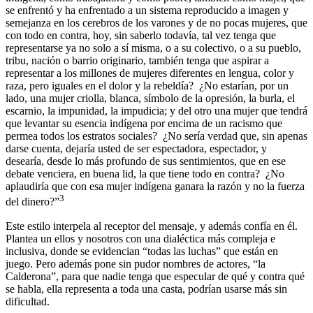
se enfrentó y ha enfrentado a un sistema reproducido a imagen y
semejanza en los cerebros de los varones y de no pocas mujeres, que
con todo en contra, hoy, sin saberlo todavía, tal vez tenga que
representarse ya no solo a sí misma, o a su colectivo, o a su pueblo,
tribu, nación o barrio originario, también tenga que aspirar a
representar a los millones de mujeres diferentes en lengua, color y
raza, pero iguales en el dolor y la rebeldía? ¿No estarían, por un
lado, una mujer criolla, blanca, símbolo de la opresión, la burla, el
escarnio, la impunidad, la impudicia; y del otro una mujer que tendrá
que levantar su esencia indígena por encima de un racismo que
permea todos los estratos sociales? ¿No sería verdad que, sin apenas
darse cuenta, dejaría usted de ser espectadora, espectador, y
desearía, desde lo más profundo de sus sentimientos, que en ese
debate venciera, en buena lid, la que tiene todo en contra? ¿No
aplaudiría que con esa mujer indígena ganara la razón y no la fuerza
3
del dinero?”
Este estilo interpela al receptor del mensaje, y además confía en él.
Plantea un ellos y nosotros con una dialéctica más compleja e
inclusiva, donde se evidencian “todas las luchas” que están en
juego. Pero además pone sin pudor nombres de actores, “la
Calderona”, para que nadie tenga que especular de qué y contra qué
se habla, ella representa a toda una casta, podrían usarse más sin
dificultad.