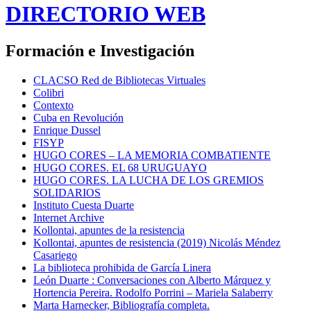
DIRECTORIO WEB
Formación e Investigación
CLACSO Red de Bibliotecas Virtuales
Colibri
Contexto
Cuba en Revolución
Enrique Dussel
FISYP
HUGO CORES – LA MEMORIA COMBATIENTE
HUGO CORES. EL 68 URUGUAYO
HUGO CORES. LA LUCHA DE LOS GREMIOS
SOLIDARIOS
Instituto Cuesta Duarte
Internet Archive
Kollontai, apuntes de la resistencia
Kollontai, apuntes de resistencia (2019) Nicolás Méndez
Casariego
La biblioteca prohibida de García Linera
León Duarte : Conversaciones con Alberto Márquez y
Hortencia Pereira. Rodolfo Porrini – Mariela Salaberry
Marta Harnecker, Bibliografía completa.