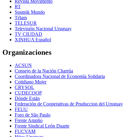
Revista Movimento
RT
Sputnik Mundo
Télam
TELESUR
Televisión Nacional Uruguay
TV CIUDAD
XINHUA Español
Organizaciones
ACSUN
Consejo de la Nación Charrúa
Coordinadora Nacional de Economía Solidaria
Cotidiano Mujer
CRYSOL
CUDECOOP
Dónde Están
Federación de Cooperativas de Pruduccion del Uruguay
FEUU
Foro de São Paulo
Frente Amplio
Frente Sindical León Duarte
FUCVAM
Hijos Uruguay