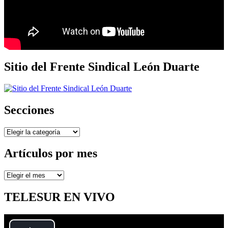
Sitio del Frente Sindical León Duarte
Secciones
Secciones
Artículos por mes
Artículos
por
mes
TELESUR EN VIVO