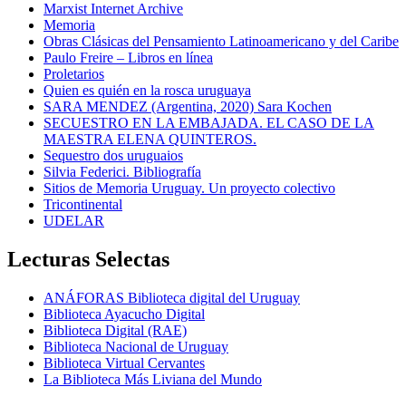
Marxist Internet Archive
Memoria
Obras Clásicas del Pensamiento Latinoamericano y del Caribe
Paulo Freire – Libros en línea
Proletarios
Quien es quién en la rosca uruguaya
SARA MENDEZ (Argentina, 2020) Sara Kochen
SECUESTRO EN LA EMBAJADA. EL CASO DE LA
MAESTRA ELENA QUINTEROS.
Sequestro dos uruguaios
Silvia Federici. Bibliografía
Sitios de Memoria Uruguay. Un proyecto colectivo
Tricontinental
UDELAR
Lecturas Selectas
ANÁFORAS Biblioteca digital del Uruguay
Biblioteca Ayacucho Digital
Biblioteca Digital (RAE)
Biblioteca Nacional de Uruguay
Biblioteca Virtual Cervantes
La Biblioteca Más Liviana del Mundo