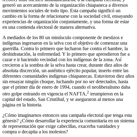
generó un acercamiento de la organización chiapaneca a diversos
movimientos sociales de todo tipo. Esta campaña significó un
cambio en la forma de relacionarse con la sociedad civil, ensayando
experiencias de organización conjuntamente, y una forma de estar
en una contienda electoral de manera alternativa.
A mediados de los 80 un minúsculo componente de mestizos e
indígenas ingresaron en la selva con el objetivo de comenzar una
guerrilla. Contra lo primero que lucharon fue contra el hambre, la
deshidratación, la enfermedad. Y lo primero que aprendieron fue a
cazar e ir haciendo vecindad con los indígenas de la zona. Así
crecieron a la sombra de la selva hasta crear, durante diez años de
absoluta discreción, un auténtico ejército popular, inserto entre las
diferentes comunidades indígenas chiapanecas. Estuvieron diez años
sin ensayar ningún choque, luchando por no ser detectados, hasta
que el primer día de enero de 1994, cuando el neoliberalismo daba
2
otro golpe entrando en vigencia el NAFTA,
irrumpieron en la
capital del estado, San Cristóbal, y se aseguraron al menos una
página en la historia.
¿Cómo imaginarnos entonces una campaña electoral que tenga esta
génesis? ¿Cómo desarrollar la experiencia comunitaria en un sistema
de representación que exige cabecillas, exacerba vanidades y
compra o decapita a los molestos?