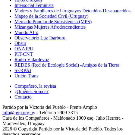
Intersocial Feminista
Madres y Familiares de Uruguayos Detenidos Desaparecidos
Mapeo de la Sociedad Civil (Uruguay)
Mercado Popular de Subsistencia (MPS)
Mizangas Mujeres Afrodescendientes
Mundo Afro
Observatorio Luz Ibarburu
Obsur
ONAJPU
PIT-CNT
Radio Vidardevoz
REDES (Red de Ecología Social) -Amigos de la Tierra
SERPAJ
Unión Trans
Compañero, la revista
¿Quiénes Somos?
Contacto
Partido por la Victoria del Pueblo - Frente Amplio
info@pvp.org.uy
- Teléfono 2909 3315
Casa de los Compañeros - Maldonado 1000 esq. Julio Herrera -
Montevideo, Uruguay
2026 © Copyright Partido por la Victoria del Pueblo. Todos los
derechos reservados.