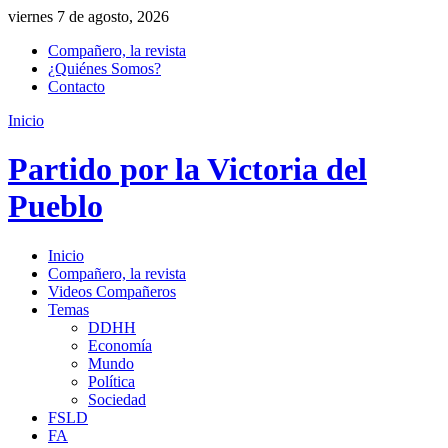
viernes 7 de agosto, 2026
Compañero, la revista
¿Quiénes Somos?
Contacto
Inicio
Partido por la Victoria del
Pueblo
Inicio
Compañero, la revista
Videos Compañeros
Temas
DDHH
Economía
Mundo
Política
Sociedad
FSLD
FA