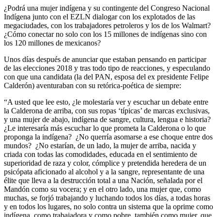
¿Podrá una mujer indígena y su contingente del Congreso Nacional
Indígena junto con el EZLN dialogar con los explotados de las
megaciudades, con los trabajadores petroleros y los de los Walmart?
¿Cómo conectar no solo con los 15 millones de indígenas sino con
los 120 millones de mexicanos?
Unos días después de anunciar que estaban pensando en participar
de las elecciones 2018 y tras todo tipo de reacciones, y especulando
con que una candidata (la del PAN, esposa del ex presidente Felipe
Calderón) aventuraban con su retórica-poética de siempre:
“A usted que lee esto, ¿le molestaría ver y escuchar un debate entre
la Calderona de arriba, con sus ropas ‘típicas’ de marcas exclusivas,
y una mujer de abajo, indígena de sangre, cultura, lengua e historia?
¿Le interesaría más escuchar lo que prometa la Calderona o lo que
proponga la indígena? ¿No querría asomarse a ese choque entre dos
mundos? ¿No estarían, de un lado, la mujer de arriba, nacida y
criada con todas las comodidades, educada en el sentimiento de
superioridad de raza y color, cómplice y pretendida heredera de un
psicópata aficionado al alcohol y a la sangre, representante de una
élite que lleva a la destrucción total a una Nación, señalada por el
Mandón como su vocera; y en el otro lado, una mujer que, como
muchas, se forjó trabajando y luchando todos los días, a todas horas
y en todos los lugares, no solo contra un sistema que la oprime como
indígena, como trabajadora y como pobre, también como mujer, que