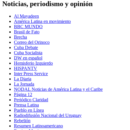
Noticias, periodismo y opinión
Al Mayadeen
América Latina en movimiento
BBC MUNDO
Brasil de Fato
Brecha
Correo del Orinoco
Cuba Debate
Cuba Socialista
DW en español
Hemisferio Izquierdo
HISPANTV
Inter Press Service
La Diaria
La Jornada
NODAL Noticias de América Latina y el Caribe
Página 12
Periódico Claridad
Prensa Latina
Pueblo en Línea
Radiodifusión Nacional del Uruguay
Rebelión
Resumen Latinoamericano