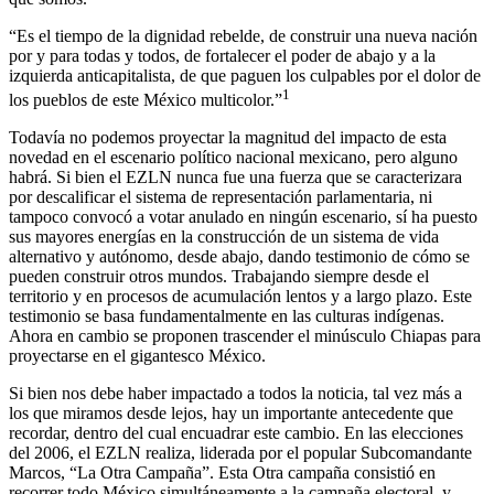
“Es el tiempo de la dignidad rebelde, de construir una nueva nación
por y para todas y todos, de fortalecer el poder de abajo y a la
izquierda anticapitalista, de que paguen los culpables por el dolor de
1
los pueblos de este México multicolor.”
Todavía no podemos proyectar la magnitud del impacto de esta
novedad en el escenario político nacional mexicano, pero alguno
habrá. Si bien el EZLN nunca fue una fuerza que se caracterizara
por descalificar el sistema de representación parlamentaria, ni
tampoco convocó a votar anulado en ningún escenario, sí ha puesto
sus mayores energías en la construcción de un sistema de vida
alternativo y autónomo, desde abajo, dando testimonio de cómo se
pueden construir otros mundos. Trabajando siempre desde el
territorio y en procesos de acumulación lentos y a largo plazo. Este
testimonio se basa fundamentalmente en las culturas indígenas.
Ahora en cambio se proponen trascender el minúsculo Chiapas para
proyectarse en el gigantesco México.
Si bien nos debe haber impactado a todos la noticia, tal vez más a
los que miramos desde lejos, hay un importante antecedente que
recordar, dentro del cual encuadrar este cambio. En las elecciones
del 2006, el EZLN realiza, liderada por el popular Subcomandante
Marcos, “La Otra Campaña”. Esta Otra campaña consistió en
recorrer todo México simultáneamente a la campaña electoral, y