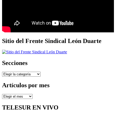
Sitio del Frente Sindical León Duarte
Secciones
Secciones
Artículos por mes
Artículos
por
mes
TELESUR EN VIVO