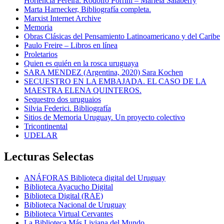
Hortencia Pereira. Rodolfo Porrini – Mariela Salaberry
Marta Harnecker, Bibliografía completa.
Marxist Internet Archive
Memoria
Obras Clásicas del Pensamiento Latinoamericano y del Caribe
Paulo Freire – Libros en línea
Proletarios
Quien es quién en la rosca uruguaya
SARA MENDEZ (Argentina, 2020) Sara Kochen
SECUESTRO EN LA EMBAJADA. EL CASO DE LA
MAESTRA ELENA QUINTEROS.
Sequestro dos uruguaios
Silvia Federici. Bibliografía
Sitios de Memoria Uruguay. Un proyecto colectivo
Tricontinental
UDELAR
Lecturas Selectas
ANÁFORAS Biblioteca digital del Uruguay
Biblioteca Ayacucho Digital
Biblioteca Digital (RAE)
Biblioteca Nacional de Uruguay
Biblioteca Virtual Cervantes
La Biblioteca Más Liviana del Mundo