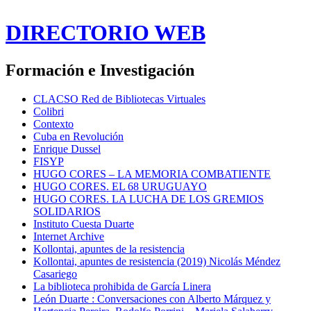
DIRECTORIO WEB
Formación e Investigación
CLACSO Red de Bibliotecas Virtuales
Colibri
Contexto
Cuba en Revolución
Enrique Dussel
FISYP
HUGO CORES – LA MEMORIA COMBATIENTE
HUGO CORES. EL 68 URUGUAYO
HUGO CORES. LA LUCHA DE LOS GREMIOS
SOLIDARIOS
Instituto Cuesta Duarte
Internet Archive
Kollontai, apuntes de la resistencia
Kollontai, apuntes de resistencia (2019) Nicolás Méndez
Casariego
La biblioteca prohibida de García Linera
León Duarte : Conversaciones con Alberto Márquez y