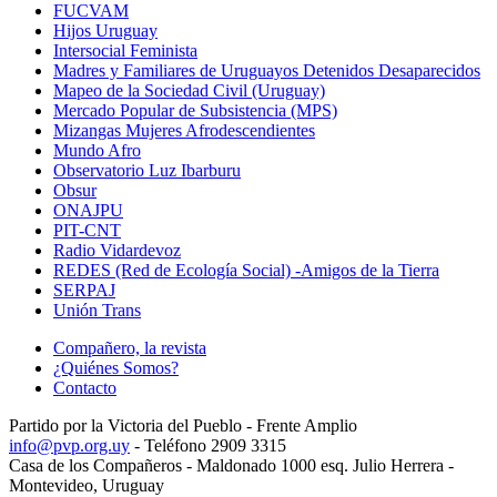
FUCVAM
Hijos Uruguay
Intersocial Feminista
Madres y Familiares de Uruguayos Detenidos Desaparecidos
Mapeo de la Sociedad Civil (Uruguay)
Mercado Popular de Subsistencia (MPS)
Mizangas Mujeres Afrodescendientes
Mundo Afro
Observatorio Luz Ibarburu
Obsur
ONAJPU
PIT-CNT
Radio Vidardevoz
REDES (Red de Ecología Social) -Amigos de la Tierra
SERPAJ
Unión Trans
Compañero, la revista
¿Quiénes Somos?
Contacto
Partido por la Victoria del Pueblo - Frente Amplio
info@pvp.org.uy
- Teléfono 2909 3315
Casa de los Compañeros - Maldonado 1000 esq. Julio Herrera -
Montevideo, Uruguay