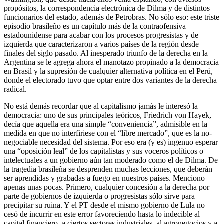
propósitos, la correspondencia electrónica de Dilma y de distintos
funcionarios del estado, además de Petrobras. No sólo eso: este triste
episodio brasileño es un capítulo más de la contraofensiva
estadounidense para acabar con los procesos progresistas y de
izquierda que caracterizaron a varios países de la región desde
finales del siglo pasado. Al inesperado triunfo de la derecha en la
Argentina se le agrega ahora el manotazo propinado a la democracia
en Brasil y la supresión de cualquier alternativa política en el Perú,
donde el electorado tuvo que optar entre dos variantes de la derecha
radical.
No está demás recordar que al capitalismo jamás le interesó la
democracia: uno de sus principales teóricos, Friedrich von Hayek,
decía que aquella era una simple “conveniencia”, admisible en la
medida en que no interfiriese con el “libre mercado”, que es la no-
negociable necesidad del sistema. Por eso era (y es) ingenuo esperar
una “oposición leal” de los capitalistas y sus voceros políticos o
intelectuales a un gobierno aún tan moderado como el de Dilma. De
la tragedia brasileña se desprenden muchas lecciones, que deberán
ser aprendidas y grabadas a fuego en nuestros países. Menciono
apenas unas pocas. Primero, cualquier concesión a la derecha por
parte de gobiernos de izquierda o progresistas sólo sirve para
precipitar su ruina. Y el PT desde el mismo gobierno de Lula no
cesó de incurrir en este error favoreciendo hasta lo indecible al
capital financiero, a ciertos sectores industriales, al agronegocios y a