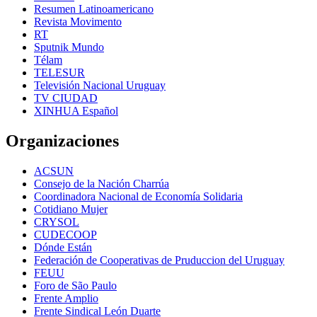
Resumen Latinoamericano
Revista Movimento
RT
Sputnik Mundo
Télam
TELESUR
Televisión Nacional Uruguay
TV CIUDAD
XINHUA Español
Organizaciones
ACSUN
Consejo de la Nación Charrúa
Coordinadora Nacional de Economía Solidaria
Cotidiano Mujer
CRYSOL
CUDECOOP
Dónde Están
Federación de Cooperativas de Pruduccion del Uruguay
FEUU
Foro de São Paulo
Frente Amplio
Frente Sindical León Duarte