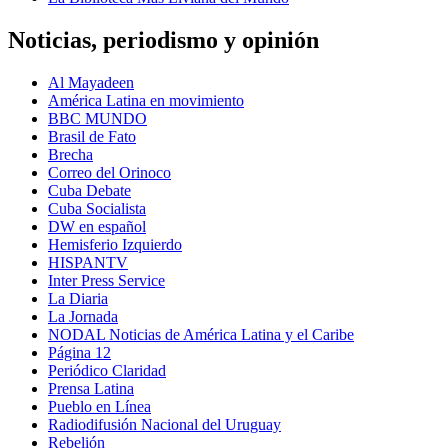
Noticias, periodismo y opinión
Al Mayadeen
América Latina en movimiento
BBC MUNDO
Brasil de Fato
Brecha
Correo del Orinoco
Cuba Debate
Cuba Socialista
DW en español
Hemisferio Izquierdo
HISPANTV
Inter Press Service
La Diaria
La Jornada
NODAL Noticias de América Latina y el Caribe
Página 12
Periódico Claridad
Prensa Latina
Pueblo en Línea
Radiodifusión Nacional del Uruguay
Rebelión