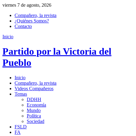
viernes 7 de agosto, 2026
Compañero, la revista
¿Quiénes Somos?
Contacto
Inicio
Partido por la Victoria del
Pueblo
Inicio
Compañero, la revista
Videos Compañeros
Temas
DDHH
Economía
Mundo
Política
Sociedad
FSLD
FA