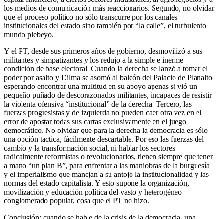
los medios de comunicación más reaccionarios. Segundo, no olvidar
que el proceso político no sólo transcurre por los canales
institucionales del estado sino también por “la calle”, el turbulento
mundo plebeyo.
Y el PT, desde sus primeros años de gobierno, desmovilizó a sus
militantes y simpatizantes y los redujo a la simple e inerme
condición de base electoral. Cuando la derecha se lanzó a tomar el
poder por asalto y Dilma se asomó al balcón del Palacio de Planalto
esperando encontrar una multitud en su apoyo apenas si vió un
pequeño puñado de descorazonados militantes, incapaces de resistir
la violenta ofensiva “institucional” de la derecha. Tercero, las
fuerzas progresistas y de izquierda no pueden caer otra vez en el
error de apostar todas sus cartas exclusivamente en el juego
democrático. No olvidar que para la derecha la democracia es sólo
una opción táctica, fácilmente descartable. Por eso las fuerzas del
cambio y la transformación social, ni hablar los sectores
radicalmente reformistas o revolucionarios, tienen siempre que tener
a mano “un plan B”, para enfrentar a las maniobras de la burguesía
y el imperialismo que manejan a su antojo la institucionalidad y las
normas del estado capitalista. Y esto supone la organización,
movilización y educación política del vasto y heterogéneo
conglomerado popular, cosa que el PT no hizo.
Conclusión: cuando se hable de la crisis de la democracia, una