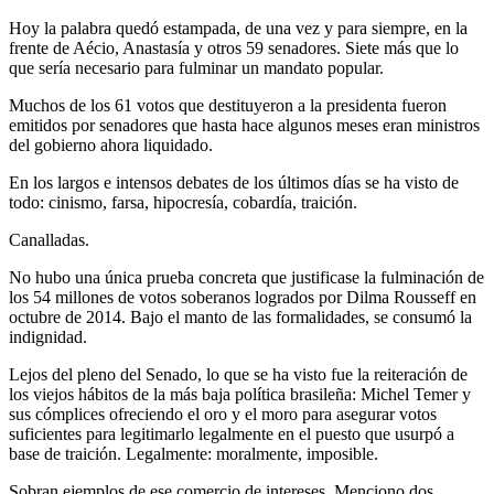
Hoy la palabra quedó estampada, de una vez y para siempre, en la
frente de Aécio, Anastasía y otros 59 senadores. Siete más que lo
que sería necesario para fulminar un mandato popular.
Muchos de los 61 votos que destituyeron a la presidenta fueron
emitidos por senadores que hasta hace algunos meses eran ministros
del gobierno ahora liquidado.
En los largos e intensos debates de los últimos días se ha visto de
todo: cinismo, farsa, hipocresía, cobardía, traición.
Canalladas.
No hubo una única prueba concreta que justificase la fulminación de
los 54 millones de votos soberanos logrados por Dilma Rousseff en
octubre de 2014. Bajo el manto de las formalidades, se consumó la
indignidad.
Lejos del pleno del Senado, lo que se ha visto fue la reiteración de
los viejos hábitos de la más baja política brasileña: Michel Temer y
sus cómplices ofreciendo el oro y el moro para asegurar votos
suficientes para legitimarlo legalmente en el puesto que usurpó a
base de traición. Legalmente: moralmente, imposible.
Sobran ejemplos de ese comercio de intereses. Menciono dos.