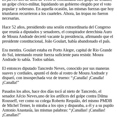
un golpe cívico-militar, liquidando un gobierno elegido por el voto
popular y soberano. En aquella ocasión, las mismas fuerzas que hoy
triunfaron recurrieron a los cuarteles. Ahora, las tropas no fueron
necesarias.
Hace 52 años, presidiendo una sesión extraordinaria del Congreso
que reunía a diputados y senadores, el conspirador derechista Auro
de Moura Andrade decretó vacante la presidencia, afirmando que el
presidente constitucional, João Goulart, había abandonado el país.
Era mentira. Goulart estaba en Porto Alegre, capital de Rio Grande
do Sul, intentando reunir fuerza suficiente para resistir. Moura
Andrade lo sabía. Todos sabían.
El entonces diputado Tancredo Neves, conocido por sus maneras
suaves y cordiales, apuntó el dedo al rostro de Moura Andrade y
disparó, con insospechada voz de trueno: “¡Canalla! ¡Canalla!
¡Canalla!”
Pasados los años, hace dos días tocó al nieto de Tancredo, el
senador Aécio Neves,uno de los artífices del golpe contra Dilma
Rousseff, ver como su colega Roberto Requião, del mismo PMDB
de Michel Temer, lo miraba a los ojos y disparaba, a él y a su pupilo
Antonio Anastasía, las mismas palabras: “¡Canallas! ¡Canallas!
¡Canallas!”