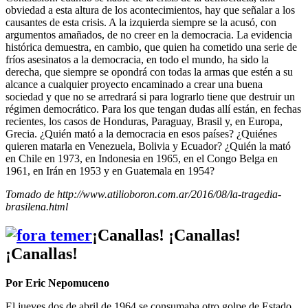
obviedad a esta altura de los acontecimientos, hay que señalar a los
causantes de esta crisis. A la izquierda siempre se la acusó, con
argumentos amañados, de no creer en la democracia. La evidencia
histórica demuestra, en cambio, que quien ha cometido una serie de
fríos asesinatos a la democracia, en todo el mundo, ha sido la
derecha, que siempre se opondrá con todas la armas que estén a su
alcance a cualquier proyecto encaminado a crear una buena
sociedad y que no se arredrará si para lograrlo tiene que destruir un
régimen democrático. Para los que tengan dudas allí están, en fechas
recientes, los casos de Honduras, Paraguay, Brasil y, en Europa,
Grecia. ¿Quién mató a la democracia en esos países? ¿Quiénes
quieren matarla en Venezuela, Bolivia y Ecuador? ¿Quién la mató
en Chile en 1973, en Indonesia en 1965, en el Congo Belga en
1961, en Irán en 1953 y en Guatemala en 1954?
Tomado de http://www.atilioboron.com.ar/2016/08/la-tragedia-
brasilena.html
¡Canallas! ¡Canallas!
¡Canallas!
Por Eric Nepomuceno
El jueves dos de abril de 1964 se consumaba otro golpe de Estado,