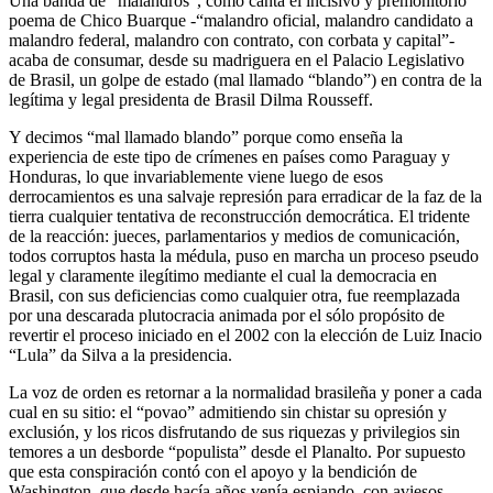
Una banda de “malandros”, como canta el incisivo y premonitorio
poema de Chico Buarque -“malandro oficial, malandro candidato a
malandro federal, malandro con contrato, con corbata y capital”-
acaba de consumar, desde su madriguera en el Palacio Legislativo
de Brasil, un golpe de estado (mal llamado “blando”) en contra de la
legítima y legal presidenta de Brasil Dilma Rousseff.
Y decimos “mal llamado blando” porque como enseña la
experiencia de este tipo de crímenes en países como Paraguay y
Honduras, lo que invariablemente viene luego de esos
derrocamientos es una salvaje represión para erradicar de la faz de la
tierra cualquier tentativa de reconstrucción democrática. El tridente
de la reacción: jueces, parlamentarios y medios de comunicación,
todos corruptos hasta la médula, puso en marcha un proceso pseudo
legal y claramente ilegítimo mediante el cual la democracia en
Brasil, con sus deficiencias como cualquier otra, fue reemplazada
por una descarada plutocracia animada por el sólo propósito de
revertir el proceso iniciado en el 2002 con la elección de Luiz Inacio
“Lula” da Silva a la presidencia.
La voz de orden es retornar a la normalidad brasileña y poner a cada
cual en su sitio: el “povao” admitiendo sin chistar su opresión y
exclusión, y los ricos disfrutando de sus riquezas y privilegios sin
temores a un desborde “populista” desde el Planalto. Por supuesto
que esta conspiración contó con el apoyo y la bendición de
Washington, que desde hacía años venía espiando, con aviesos