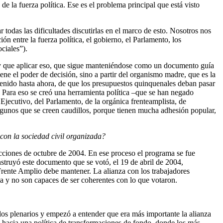
de la fuerza política. Ese es el problema principal que está visto
todas las dificultades discutirlas en el marco de esto. Nosotros nos
n entre la fuerza política, el gobierno, el Parlamento, los
ciales”).
ay que aplicar eso, que sigue manteniéndose como un documento guía
ne el poder de decisión, sino a partir del organismo madre, que es la
a tenido hasta ahora, de que los presupuestos quinquenales deban pasar
n. Para eso se creó una herramienta política –que se han negado
Ejecutivo, del Parlamento, de la orgánica frenteamplista, de
algunos que se creen caudillos, porque tienen mucha adhesión popular,
con la sociedad civil organizada?
ecciones de octubre de 2004. En ese proceso el programa se fue
nstruyó este documento que se votó, el 19 de abril de 2004,
 Frente Amplio debe mantener. La alianza con los trabajadores
ia y no son capaces de ser coherentes con lo que votaron.
 los plenarios y empezó a entender que era más importante la alianza
al hacia una política de transformaciones de fondo, donde los más