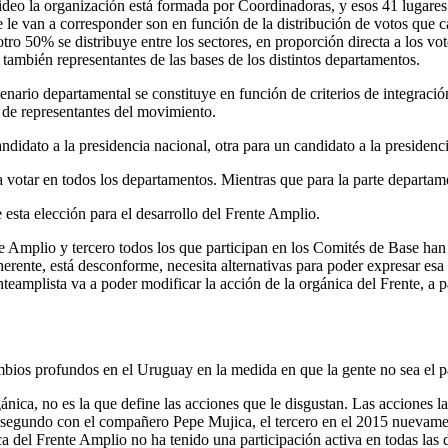
deo la organización está formada por Coordinadoras, y esos 41 lugares 
 le van a corresponder son en función de la distribución de votos que ca
ro 50% se distribuye entre los sectores, en proporción directa a los vo
también representantes de las bases de los distintos departamentos.
ario departamental se constituye en función de criterios de integración
 de representantes del movimiento.
idato a la presidencia nacional, otra para un candidato a la presidenci
 a votar en todos los departamentos. Mientras que para la parte departam
 esta elección para el desarrollo del Frente Amplio.
e Amplio y tercero todos los que participan en los Comités de Base ha
erente, está desconforme, necesita alternativas para poder expresar esa
teamplista va a poder modificar la acción de la orgánica del Frente, a pa
ios profundos en el Uruguay en la medida en que la gente no sea el par
nica, no es la que define las acciones que le disgustan. Las acciones l
segundo con el compañero Pepe Mujica, el tercero en el 2015 nuevament
ca del Frente Amplio no ha tenido una participación activa en todas las