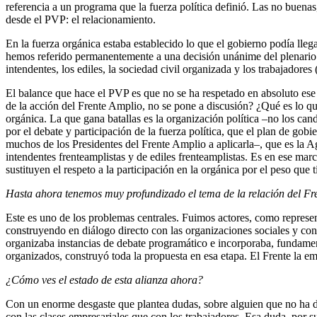
referencia a un programa que la fuerza política definió. Las no buenas,
desde el PVP: el relacionamiento.
En la fuerza orgánica estaba establecido lo que el gobierno podía lleg
hemos referido permanentemente a una decisión unánime del plenario nac
intendentes, los ediles, la sociedad civil organizada y los trabajadore
El balance que hace el PVP es que no se ha respetado en absoluto e
de la acción del Frente Amplio, no se pone a discusión? ¿Qué es lo qu
orgánica. La que gana batallas es la organización política –no los can
por el debate y participación de la fuerza política, que el plan de go
muchos de los Presidentes del Frente Amplio a aplicarla–, que es la A
intendentes frenteamplistas y de ediles frenteamplistas. Es en ese ma
sustituyen el respeto a la participación en la orgánica por el peso que
Hasta ahora tenemos muy profundizado el tema de la relación del Fren
Este es uno de los problemas centrales. Fuimos actores, como represe
construyendo en diálogo directo con las organizaciones sociales y con
organizaba instancias de debate programático e incorporaba, fundament
organizados, construyó toda la propuesta en esa etapa. El Frente la e
¿Cómo ves el estado de esta alianza ahora?
Con un enorme desgaste que plantea dudas, sobre alguien que no ha dis
con las clases empresariales que con los trabajadores. Esa duda, por s