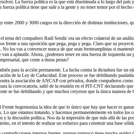
lver. La fuerza política es la que está diseminada a lo largo del país y 
a fuerza política tiene que salir a la gente y no tener temor por el hech
ay entre 2000 y 3000 cargos en la dirección de distintas instituciones, q
tema del compañero Raúl Sendic era un efecto colateral de un análisis 
s frente a una oposición que pega, pega y pega. Claro que su proyecto 
d. No los vas a convencer nunca de que sean frenteamplistas si mantenés
 te van a aplaudir. Ahora, ¿podemos tener en una fuerza de izquierda un 
empresarial, que come a duras penas?
ambién para la acción permanente. La lucha contra la dictadura fue un ej
nulación de la Ley de Caducidad. Este proceso se fue debilitando paulat
 contra la asociación de ANCAP con privados, donde compañeros como As
ara la convocatoria, salió de la reunión en el PIT-CNT declarando que 
te se fue debilitando y que muchos creyeron que la única manera de hace
 el Frente hegemoniza la idea de que lo único que hay que hacer es ga
s. Lo que estamos tratando, y hacemos permanentemente en todos los or
n y la discusión política. Nos da la impresión de que más allá de las po
ento, en el intento de realizar un esfuerzo para construir una base sólid
 contradicciones internas fuertes, porque tampoco tiene mucha avidez de