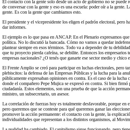
El contacto con la gente solo desde un acto de gobierno no se puede reso
de conversar con la gente y eso es una escuela: poder oír a la gente. L
gente. Es con la gente que cambiamos esto.
El presidente y el vicepresidente los eligen el padrón electoral, pero h
dar informes.
El ejemplo es lo que pasa en ANCAP. En el Plenario expresamos que el 
política. No lo discutió la bancada. Cómo no vamos a quedar indefenso
plantear siempre en esos términos. Todo va a depender de tu debilida
que tu proyecto pierda cafeína, se debilite. Entonces los empresarios
empresas nacionales? ¿O tenés que ganarte ese sector medio y chico 
El Frente Amplio se creó para participar en luchas electorales, pero t
plebiscitos: la defensa de las Empresas Públicas y la lucha para la a
públicamente expresaban opiniones en contra. Es el caso de la lucha
donde el compañero Pepe Mujica se expresó en contra. Si bien firmó p
ciudadanía. Estos elementos, son una prueba de que la acción permanen
ministro, un subsecretario, un asesor.
La correlación de fuerzas hoy es totalmente desfavorable, porque en
pero queremos que se conteste para qué queremos ganar las eleccione
promover la acción permanente: el contacto con la gente, la explicació
individualidades que representan a los distintos organismos, al Movimi
La realidad ha cambiado. El capitalismo sigue funcionando, pero tiene