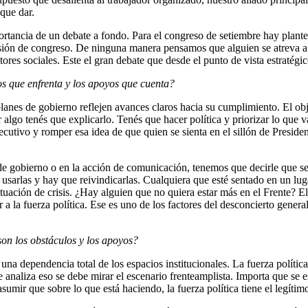
que dar.
ortancia de un debate a fondo. Para el congreso de setiembre hay plant
isión de congreso. De ninguna manera pensamos que alguien se atreva a
tores sociales. Este el gran debate que desde el punto de vista estratégic
os que enfrenta y los apoyos que cuenta?
 planes de gobierno reflejen avances claros hacia su cumplimiento. El o
algo tenés que explicarlo. Tenés que hacer política y priorizar lo que v
ecutivo y romper esa idea de que quien se sienta en el sillón de Presid
de gobierno o en la acción de comunicación, tenemos que decirle que se
sarlas y hay que reivindicarlas. Cualquiera que esté sentado en un lugar
uación de crisis. ¿Hay alguien que no quiera estar más en el Frente? El
a la fuerza política. Ese es uno de los factores del desconcierto general
son los obstáculos y los apoyos?
a dependencia total de los espacios institucionales. La fuerza política 
e analiza eso se debe mirar el escenario frenteamplista. Importa que se
sumir que sobre lo que está haciendo, la fuerza política tiene el legítim