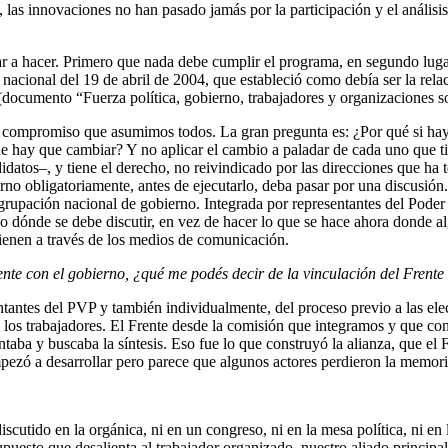
 las innovaciones no han pasado jamás por la participación y el análisis 
ar a hacer. Primero que nada debe cumplir el programa, en segundo lugar 
ional del 19 de abril de 2004, que estableció como debía ser la relació
s (documento “Fuerza política, gobierno, trabajadores y organizaciones so
se compromiso que asumimos todos. La gran pregunta es: ¿Por qué si h
e hay que cambiar? Y no aplicar el cambio a paladar de cada uno que tie
didatos–, y tiene el derecho, no reivindicado por las direcciones que h
bierno obligatoriamente, antes de ejecutarlo, deba pasar por una discusió
grupación nacional de gobierno. Integrada por representantes del Poder 
rco dónde se debe discutir, en vez de hacer lo que se hace ahora donde 
 tienen a través de los medios de comunicación.
te con el gobierno, ¿qué me podés decir de la vinculación del Frente 
ntantes del PVP y también individualmente, del proceso previo a las el
 los trabajadores. El Frente desde la comisión que integramos y que co
aba y buscaba la síntesis. Eso fue lo que construyó la alianza, que el
mpezó a desarrollar pero parece que algunos actores perdieron la memor
cutido en la orgánica, ni en un congreso, ni en la mesa política, ni en
upuesto que desalienta al trabajador organizado, nuestro aliado princip