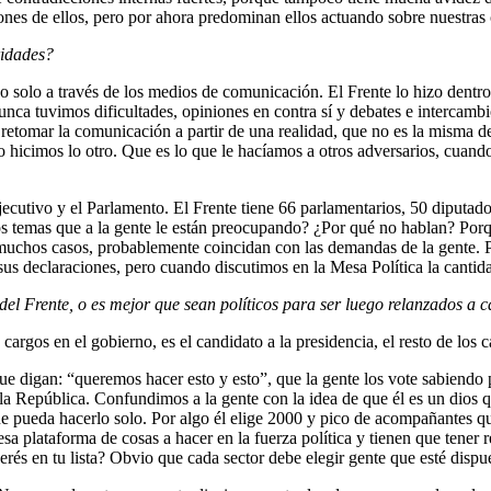
ciones de ellos, pero por ahora predominan ellos actuando sobre nuestras c
ridades?
o solo a través de los medios de comunicación. El Frente lo hizo dentro
ca tuvimos dificultades, opiniones en contra sí y debates e intercambio
retomar la comunicación a partir de una realidad, que no es la misma d
 hicimos lo otro. Que es lo que le hacíamos a otros adversarios, cuando
jecutivo y el Parlamento. El Frente tiene 66 parlamentarios, 50 diputad
os temas que a la gente le están preocupando? ¿Por qué no hablan? Porq
n muchos casos, probablemente coincidan con las demandas de la gente.
 sus declaraciones, pero cuando discutimos en la Mesa Política la canti
el Frente, o es mejor que sean políticos para ser luego relanzados a c
cargos en el gobierno, es el candidato a la presidencia, el resto de los
ue digan: “queremos hacer esto y esto”, que la gente los vote sabiendo p
la República. Confundimos a la gente con la idea de que él es un dios
ue pueda hacerlo solo. Por algo él elige 2000 y pico de acompañantes que
 esa plataforma de cosas a hacer en la fuerza política y tienen que tener
rés en tu lista? Obvio que cada sector debe elegir gente que esté dispue