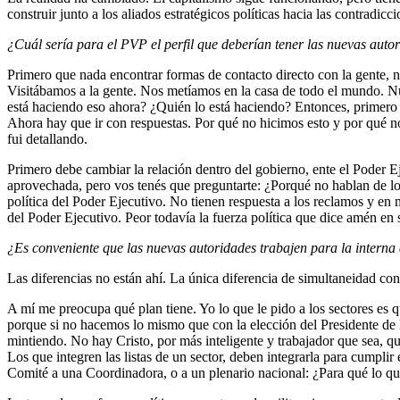
construir junto a los aliados estratégicos políticas hacia las contradic
¿Cuál sería para el PVP el perfil que deberían tener las nuevas auto
Primero que nada encontrar formas de contacto directo con la gente, n
Visitábamos a la gente. Nos metíamos en la casa de todo el mundo. Nun
está haciendo eso ahora? ¿Quién lo está haciendo? Entonces, primero 
Ahora hay que ir con respuestas. Por qué no hicimos esto y por qué no
fui detallando.
Primero debe cambiar la relación dentro del gobierno, ente el Poder E
aprovechada, pero vos tenés que preguntarte: ¿Porqué no hablan de l
política del Poder Ejecutivo. No tienen respuesta a los reclamos y e
del Poder Ejecutivo. Peor todavía la fuerza política que dice amén en
¿Es conveniente que las nuevas autoridades trabajen para la interna d
Las diferencias no están ahí. La única diferencia de simultaneidad con 
A mí me preocupa qué plan tiene. Yo lo que le pido a los sectores es q
porque si no hacemos lo mismo que con la elección del Presidente de 
mintiendo. No hay Cristo, por más inteligente y trabajador que sea, q
Los que integren las listas de un sector, deben integrarla para cumplir
Comité a una Coordinadora, o a un plenario nacional: ¿Para qué lo que