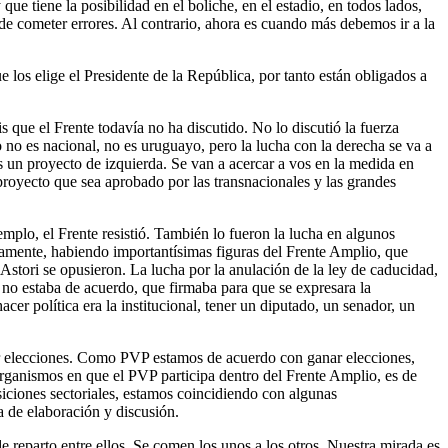
que tiene la posibilidad en el boliche, en el estadio, en todos lados,
o de cometer errores. Al contrario, ahora es cuando más debemos ir a la
ue los elige el Presidente de la República, por tanto están obligados a
que el Frente todavía no ha discutido. No lo discutió la fuerza
no es nacional, no es uruguayo, pero la lucha con la derecha se va a
 un proyecto de izquierda. Se van a acercar a vos en la medida en
proyecto que sea aprobado por las transnacionales y las grandes
emplo, el Frente resistió. También lo fueron la lucha en algunos
inamente, habiendo importantísimas figuras del Frente Amplio, que
tori se opusieron. La lucha por la anulación de la ley de caducidad,
no estaba de acuerdo, que firmaba para que se expresara la
r política era la institucional, tener un diputado, un senador, un
nar elecciones. Como PVP estamos de acuerdo con ganar elecciones,
ganismos en que el PVP participa dentro del Frente Amplio, es de
siciones sectoriales, estamos coincidiendo con algunas
a de elaboración y discusión.
 reparto entre ellos. Se comen los unos a los otros. Nuestra mirada es