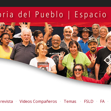
revista
Videos Compañeros
Temas
FSLD
FA