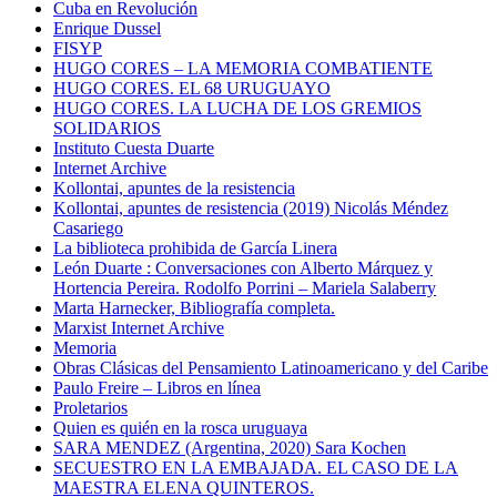
Cuba en Revolución
Enrique Dussel
FISYP
HUGO CORES – LA MEMORIA COMBATIENTE
HUGO CORES. EL 68 URUGUAYO
HUGO CORES. LA LUCHA DE LOS GREMIOS
SOLIDARIOS
Instituto Cuesta Duarte
Internet Archive
Kollontai, apuntes de la resistencia
Kollontai, apuntes de resistencia (2019) Nicolás Méndez
Casariego
La biblioteca prohibida de García Linera
León Duarte : Conversaciones con Alberto Márquez y
Hortencia Pereira. Rodolfo Porrini – Mariela Salaberry
Marta Harnecker, Bibliografía completa.
Marxist Internet Archive
Memoria
Obras Clásicas del Pensamiento Latinoamericano y del Caribe
Paulo Freire – Libros en línea
Proletarios
Quien es quién en la rosca uruguaya
SARA MENDEZ (Argentina, 2020) Sara Kochen
SECUESTRO EN LA EMBAJADA. EL CASO DE LA
MAESTRA ELENA QUINTEROS.