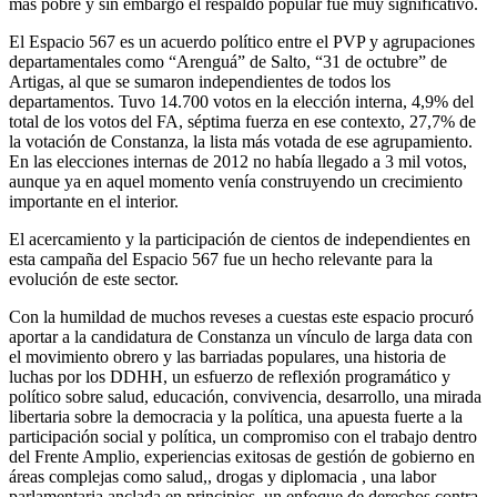
más pobre y sin embargo el respaldo popular fue muy significativo.
El Espacio 567 es un acuerdo político entre el PVP y agrupaciones
departamentales como “Arenguá” de Salto, “31 de octubre” de
Artigas, al que se sumaron independientes de todos los
departamentos. Tuvo 14.700 votos en la elección interna, 4,9% del
total de los votos del FA, séptima fuerza en ese contexto, 27,7% de
la votación de Constanza, la lista más votada de ese agrupamiento.
En las elecciones internas de 2012 no había llegado a 3 mil votos,
aunque ya en aquel momento venía construyendo un crecimiento
importante en el interior.
El acercamiento y la participación de cientos de independientes en
esta campaña del Espacio 567 fue un hecho relevante para la
evolución de este sector.
Con la humildad de muchos reveses a cuestas este espacio procuró
aportar a la candidatura de Constanza un vínculo de larga data con
el movimiento obrero y las barriadas populares, una historia de
luchas por los DDHH, un esfuerzo de reflexión programático y
político sobre salud, educación, convivencia, desarrollo, una mirada
libertaria sobre la democracia y la política, una apuesta fuerte a la
participación social y política, un compromiso con el trabajo dentro
del Frente Amplio, experiencias exitosas de gestión de gobierno en
áreas complejas como salud,, drogas y diplomacia , una labor
parlamentaria anclada en principios, un enfoque de derechos contra