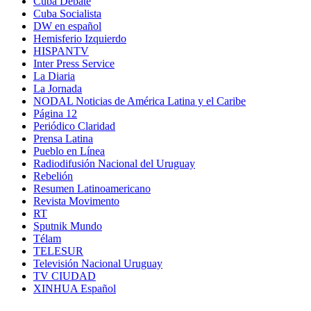
Cuba Debate
Cuba Socialista
DW en español
Hemisferio Izquierdo
HISPANTV
Inter Press Service
La Diaria
La Jornada
NODAL Noticias de América Latina y el Caribe
Página 12
Periódico Claridad
Prensa Latina
Pueblo en Línea
Radiodifusión Nacional del Uruguay
Rebelión
Resumen Latinoamericano
Revista Movimento
RT
Sputnik Mundo
Télam
TELESUR
Televisión Nacional Uruguay
TV CIUDAD
XINHUA Español