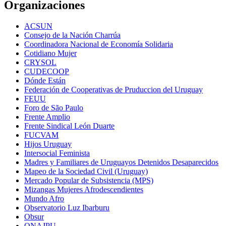
Organizaciones
ACSUN
Consejo de la Nación Charrúa
Coordinadora Nacional de Economía Solidaria
Cotidiano Mujer
CRYSOL
CUDECOOP
Dónde Están
Federación de Cooperativas de Pruduccion del Uruguay
FEUU
Foro de São Paulo
Frente Amplio
Frente Sindical León Duarte
FUCVAM
Hijos Uruguay
Intersocial Feminista
Madres y Familiares de Uruguayos Detenidos Desaparecidos
Mapeo de la Sociedad Civil (Uruguay)
Mercado Popular de Subsistencia (MPS)
Mizangas Mujeres Afrodescendientes
Mundo Afro
Observatorio Luz Ibarburu
Obsur
ONAJPU