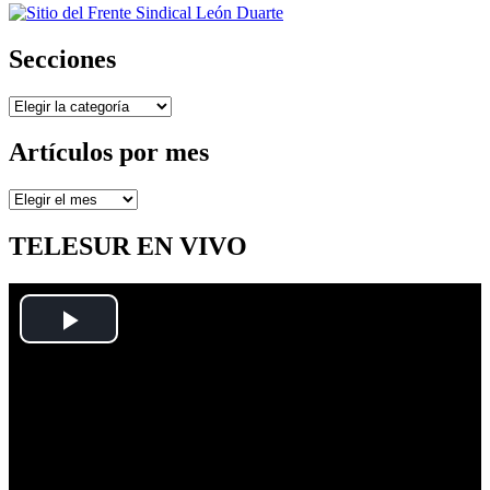
Secciones
Secciones
Artículos por mes
Artículos
por
mes
TELESUR EN VIVO