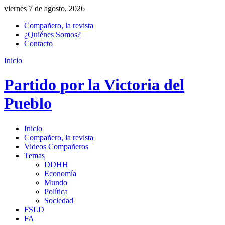
viernes 7 de agosto, 2026
Compañero, la revista
¿Quiénes Somos?
Contacto
Inicio
Partido por la Victoria del
Pueblo
Inicio
Compañero, la revista
Videos Compañeros
Temas
DDHH
Economía
Mundo
Política
Sociedad
FSLD
FA